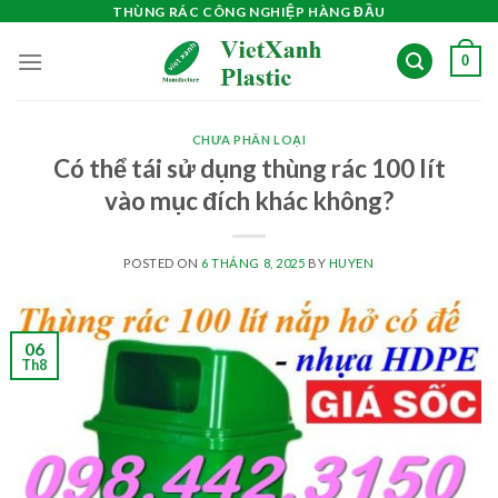
Skip
THÙNG RÁC CÔNG NGHIỆP HÀNG ĐẦU
to
0
content
CHƯA PHÂN LOẠI
Có thể tái sử dụng thùng rác 100 lít
vào mục đích khác không?
POSTED ON
6 THÁNG 8, 2025
BY
HUYEN
06
Th8