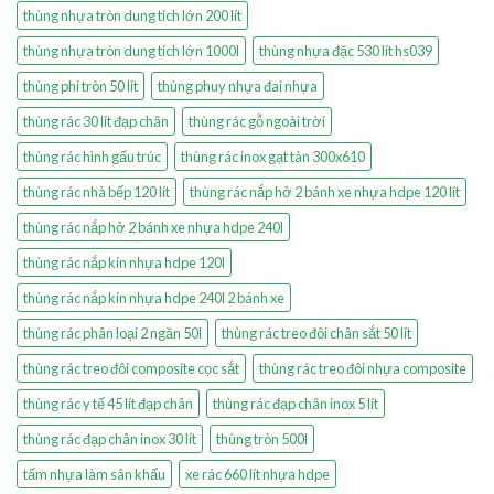
thùng nhựa tròn dung tích lớn 200 lít
thùng nhựa tròn dung tích lớn 1000l
thùng nhựa đặc 530 lít hs039
thùng phi tròn 50 lít
thùng phuy nhựa đai nhựa
thùng rác 30 lít đạp chân
thùng rác gỗ ngoài trời
thùng rác hình gấu trúc
thùng rác inox gạt tàn 300x610
thùng rác nhà bếp 120 lít
thùng rác nắp hở 2 bánh xe nhựa hdpe 120 lít
thùng rác nắp hở 2 bánh xe nhựa hdpe 240l
thùng rác nắp kín nhựa hdpe 120l
thùng rác nắp kín nhựa hdpe 240l 2 bánh xe
thùng rác phân loại 2 ngăn 50l
thùng rác treo đôi chân sắt 50 lít
thùng rác treo đôi composite cọc sắt
thùng rác treo đôi nhựa composite
thùng rác y tế 45 lít đạp chân
thùng rác đạp chân inox 5 lít
thùng rác đạp chân inox 30 lít
thùng tròn 500l
tấm nhựa làm sân khấu
xe rác 660 lít nhựa hdpe