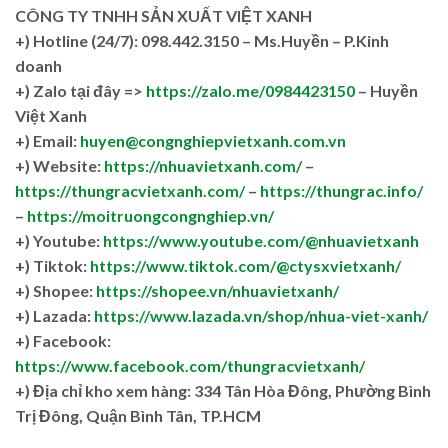
CÔNG TY TNHH SẢN XUẤT VIỆT XANH
+)
Hotline (24/7): 098.442.3150 – Ms.Huyền – P.Kinh
doanh
+)
Zalo tại đây =>
https://zalo.me/0984423150
– Huyền
Việt Xanh
+) Email:
huyen@congnghiepvietxanh.com.vn
+) Website:
https://nhuavietxanh.com/
–
https://thungracvietxanh.com/
–
https://thungrac.info/
–
https://moitruongcongnghiep.vn/
+) Youtube:
https://www.youtube.com/@nhuavietxanh
+) Tiktok:
https://www.tiktok.com/@ctysxvietxanh/
+) Shopee:
https://shopee.vn/nhuavietxanh/
+) Lazada:
https://www.lazada.vn/shop/nhua-viet-xanh/
+) Facebook:
https://www.facebook.com/thungracvietxanh/
+)
Địa chỉ kho xem hàng: 334 Tân Hòa Đông, Phường Bình
Trị Đông, Quận Bình Tân, TP.HCM