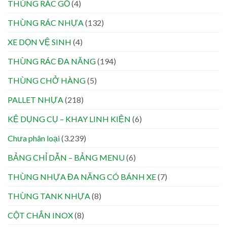
THÙNG RÁC GỖ
(4)
THÙNG RÁC NHỰA
(132)
XE DỌN VỆ SINH
(4)
THÙNG RÁC ĐA NĂNG
(194)
THÙNG CHỞ HÀNG
(5)
PALLET NHỰA
(218)
KỆ DỤNG CỤ – KHAY LINH KIỆN
(6)
Chưa phân loại
(3.239)
BẢNG CHỈ DẪN – BẢNG MENU
(6)
THÙNG NHỰA ĐA NĂNG CÓ BÁNH XE
(7)
THÙNG TANK NHỰA
(8)
CỘT CHẮN INOX
(8)