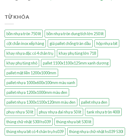
TỪ KHÓA
bồn nhựa tròn 750 lít
bồn nhựa tròn dung tích lớn 250 lít
cột chắn inox xếp hàng
giá pallet chống tràn dầu
hộp nhựa bít
khay nhựa đặc có 4 chân trụ
khay phụ tùng lớn 718
khay phụ tùng nhỏ
pallet 1100x1100x125mm xanh dương
pallet mặt liền 1200x1000mm
pallet nhựa 1000x600x100mm màu xanh
pallet nhựa 1200x1000mm màu đen
pallet nhựa 1300x1100x120mm màu đen
pallet nhựa đen
phuy nhựa 50 lít
phuy nhựa đai nhựa 50 lít
tank nhựa tròn 400l
thùng chữ nhật 530l hs039
thùng nhựa bít 530 lít
thùng nhựa bít có 4 chân trụ hs039
thùng nhựa chữ nhật hs039 530l