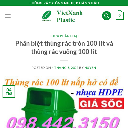
Skip
THÙNG RÁC CÔNG NGHIỆP HÀNG ĐẦU
to
0
content
CHƯA PHÂN LOẠI
Phân biệt thùng rác tròn 100 lít và
thùng rác vuông 100 lít
POSTED ON
4 THÁNG 8, 2025
BY
HUYEN
04
Th8