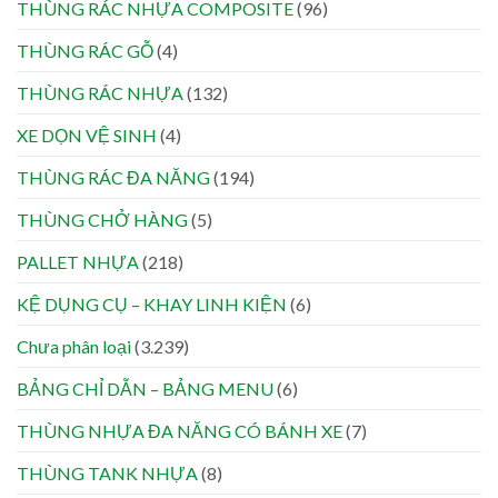
THÙNG RÁC NHỰA COMPOSITE
(96)
THÙNG RÁC GỖ
(4)
THÙNG RÁC NHỰA
(132)
XE DỌN VỆ SINH
(4)
THÙNG RÁC ĐA NĂNG
(194)
THÙNG CHỞ HÀNG
(5)
PALLET NHỰA
(218)
KỆ DỤNG CỤ – KHAY LINH KIỆN
(6)
Chưa phân loại
(3.239)
BẢNG CHỈ DẪN – BẢNG MENU
(6)
THÙNG NHỰA ĐA NĂNG CÓ BÁNH XE
(7)
THÙNG TANK NHỰA
(8)