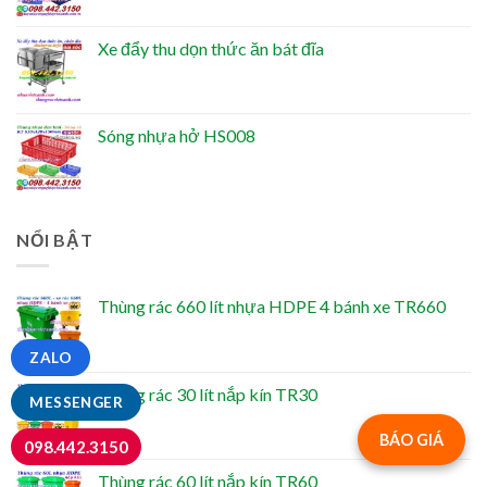
Xe đẩy thu dọn thức ăn bát đĩa
Sóng nhựa hở HS008
NỔI BẬT
Thùng rác 660 lít nhựa HDPE 4 bánh xe TR660
ZALO
Thùng rác 30 lít nắp kín TR30
MESSENGER
BÁO GIÁ
098.442.3150
Thùng rác 60 lít nắp kín TR60