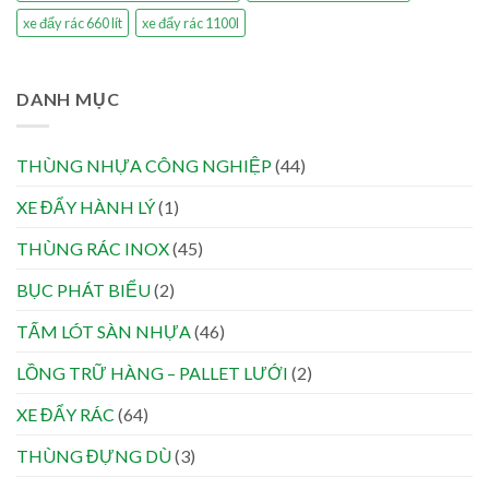
xe đẩy rác 660 lít
xe đẩy rác 1100l
DANH MỤC
THÙNG NHỰA CÔNG NGHIỆP
(44)
XE ĐẨY HÀNH LÝ
(1)
THÙNG RÁC INOX
(45)
BỤC PHÁT BIỂU
(2)
TẤM LÓT SÀN NHỰA
(46)
LỒNG TRỮ HÀNG – PALLET LƯỚI
(2)
XE ĐẨY RÁC
(64)
THÙNG ĐỰNG DÙ
(3)