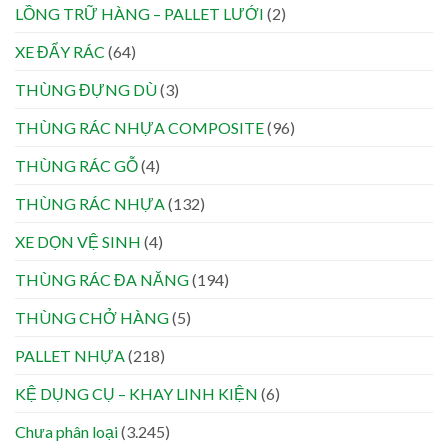
LỒNG TRỮ HÀNG – PALLET LƯỚI
(2)
XE ĐẨY RÁC
(64)
THÙNG ĐỰNG DÙ
(3)
THÙNG RÁC NHỰA COMPOSITE
(96)
THÙNG RÁC GỖ
(4)
THÙNG RÁC NHỰA
(132)
XE DỌN VỆ SINH
(4)
THÙNG RÁC ĐA NĂNG
(194)
THÙNG CHỞ HÀNG
(5)
PALLET NHỰA
(218)
KỆ DỤNG CỤ – KHAY LINH KIỆN
(6)
Chưa phân loại
(3.245)