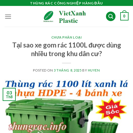
Skip
THÙNG RÁC CÔNG NGHIỆP HÀNG ĐẦU
to
0
content
CHƯA PHÂN LOẠI
Tại sao xe gom rác 1100L được dùng
nhiều trong khu dân cư?
POSTED ON
3 THÁNG 8, 2025
BY
HUYEN
03
Th8