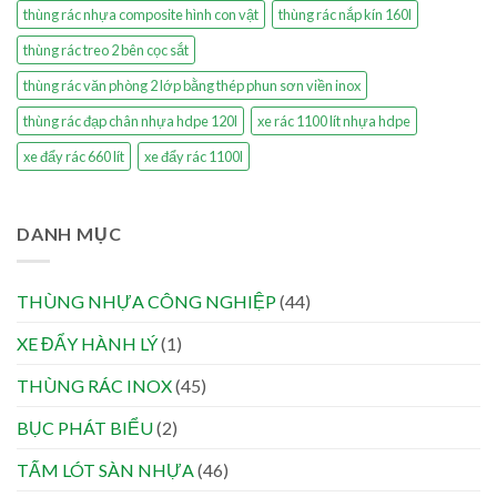
thùng rác nhựa composite hình con vật
thùng rác nắp kín 160l
thùng rác treo 2 bên cọc sắt
thùng rác văn phòng 2 lớp bằng thép phun sơn viền inox
thùng rác đạp chân nhựa hdpe 120l
xe rác 1100 lít nhựa hdpe
xe đẩy rác 660 lít
xe đẩy rác 1100l
DANH MỤC
THÙNG NHỰA CÔNG NGHIỆP
(44)
XE ĐẨY HÀNH LÝ
(1)
THÙNG RÁC INOX
(45)
BỤC PHÁT BIỂU
(2)
TẤM LÓT SÀN NHỰA
(46)