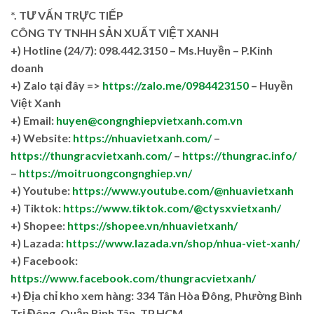
*. TƯ VẤN TRỰC TIẾP
CÔNG TY TNHH SẢN XUẤT VIỆT XANH
+)
Hotline (24/7): 098.442.3150 – Ms.Huyền – P.Kinh
doanh
+)
Zalo tại đây =>
https://zalo.me/0984423150
– Huyền
Việt Xanh
+) Email:
huyen@congnghiepvietxanh.com.vn
+) Website:
https://nhuavietxanh.com/
–
https://thungracvietxanh.com/
–
https://thungrac.info/
–
https://moitruongcongnghiep.vn/
+) Youtube:
https://www.youtube.com/@nhuavietxanh
+) Tiktok:
https://www.tiktok.com/@ctysxvietxanh/
+) Shopee:
https://shopee.vn/nhuavietxanh/
+) Lazada:
https://www.lazada.vn/shop/nhua-viet-xanh/
+) Facebook:
https://www.facebook.com/thungracvietxanh/
+)
Địa chỉ kho xem hàng: 334 Tân Hòa Đông, Phường Bình
Trị Đông, Quận Bình Tân, TP.HCM