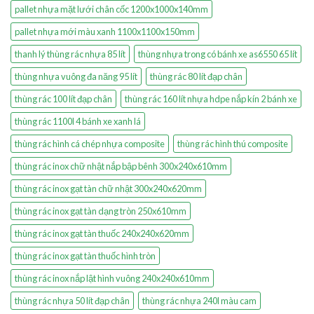
pallet nhựa mặt lưới chân cốc 1200x1000x140mm
pallet nhựa mới màu xanh 1100x1100x150mm
thanh lý thùng rác nhựa 85 lít
thùng nhựa trong có bánh xe as6550 65 lít
thùng nhựa vuông đa năng 95 lít
thùng rác 80 lít đạp chân
thùng rác 100 lít đạp chân
thùng rác 160 lít nhựa hdpe nắp kín 2 bánh xe
thùng rác 1100l 4 bánh xe xanh lá
thùng rác hình cá chép nhựa composite
thùng rác hình thú composite
thùng rác inox chữ nhật nắp bập bênh 300x240x610mm
thùng rác inox gạt tàn chữ nhật 300x240x620mm
thùng rác inox gạt tàn dạng tròn 250x610mm
thùng rác inox gạt tàn thuốc 240x240x620mm
thùng rác inox gạt tàn thuốc hình tròn
thùng rác inox nắp lật hình vuông 240x240x610mm
thùng rác nhựa 50 lít đạp chân
thùng rác nhựa 240l màu cam