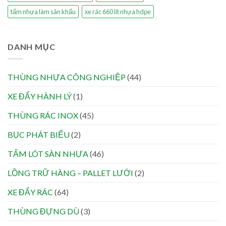
tấm nhựa làm sân khấu
xe rác 660 lít nhựa hdpe
DANH MỤC
THÙNG NHỰA CÔNG NGHIỆP
(44)
XE ĐẨY HÀNH LÝ
(1)
THÙNG RÁC INOX
(45)
BỤC PHÁT BIỂU
(2)
TẤM LÓT SÀN NHỰA
(46)
LỒNG TRỮ HÀNG – PALLET LƯỚI
(2)
XE ĐẨY RÁC
(64)
THÙNG ĐỰNG DÙ
(3)