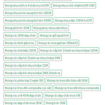
thùng nhựa bít có 4 chân trụ hs039
thùng nhựa chữ nhật hs039 530l
thùng nhựa tròn dung tích lớn 200 lít
thùng nhựa tròn dung tích lớn 1000l
thùng nhựa đặc 530 lít hs039
thùng phi tròn 50 lít
thùng phuy nhựa đai nhựa
thùng rác 30 lít đạp chân
thùng rác gỗ ngoài trời
thùng rác hình gấu trúc
thùng rác inox gạt tàn 300x610
thùng rác nhà bếp 120 lít
thùng rác nắp hở 2 bánh xe nhựa hdpe 120 lít
thùng rác nắp hở 2 bánh xe nhựa hdpe 240l
thùng rác nắp kín nhựa hdpe 120l
thùng rác nắp kín nhựa hdpe 240l 2 bánh xe
thùng rác phân loại 2 ngăn 50l
thùng rác treo đôi chân sắt 50 lít
thùng rác treo đôi composite cọc sắt
thùng rác treo đôi nhựa composite
thùng rác y tế 45 lít đạp chân
thùng rác đạp chân inox 5 lít
thùng rác đạp chân inox 30 lít
thùng tròn 500l