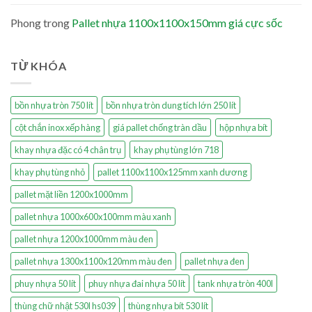
Phong
trong
Pallet nhựa 1100x1100x150mm giá cực sốc
TỪ KHÓA
bồn nhựa tròn 750 lít
bồn nhựa tròn dung tích lớn 250 lít
cột chắn inox xếp hàng
giá pallet chống tràn dầu
hộp nhựa bít
khay nhựa đặc có 4 chân trụ
khay phụ tùng lớn 718
khay phụ tùng nhỏ
pallet 1100x1100x125mm xanh dương
pallet mặt liền 1200x1000mm
pallet nhựa 1000x600x100mm màu xanh
pallet nhựa 1200x1000mm màu đen
pallet nhựa 1300x1100x120mm màu đen
pallet nhựa đen
phuy nhựa 50 lít
phuy nhựa đai nhựa 50 lít
tank nhựa tròn 400l
thùng chữ nhật 530l hs039
thùng nhựa bít 530 lít