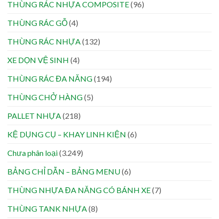
THÙNG RÁC NHỰA COMPOSITE
(96)
THÙNG RÁC GỖ
(4)
THÙNG RÁC NHỰA
(132)
XE DỌN VỆ SINH
(4)
THÙNG RÁC ĐA NĂNG
(194)
THÙNG CHỞ HÀNG
(5)
PALLET NHỰA
(218)
KỆ DỤNG CỤ – KHAY LINH KIỆN
(6)
Chưa phân loại
(3.249)
BẢNG CHỈ DẪN – BẢNG MENU
(6)
THÙNG NHỰA ĐA NĂNG CÓ BÁNH XE
(7)
THÙNG TANK NHỰA
(8)