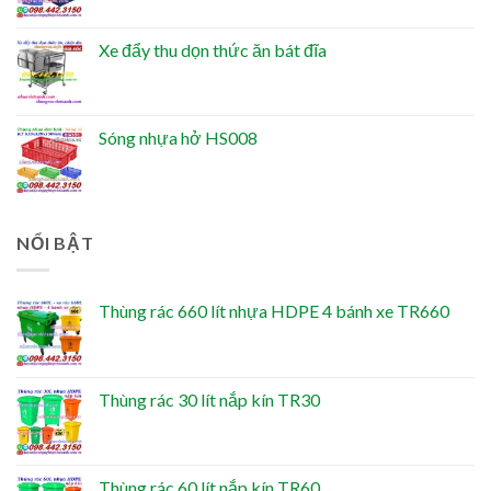
Xe đẩy thu dọn thức ăn bát đĩa
Sóng nhựa hở HS008
NỔI BẬT
Thùng rác 660 lít nhựa HDPE 4 bánh xe TR660
Thùng rác 30 lít nắp kín TR30
Thùng rác 60 lít nắp kín TR60