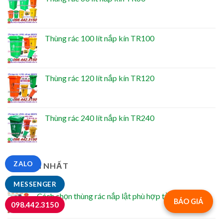
Thùng rác 100 lít nắp kín TR100
Thùng rác 120 lít nắp kín TR120
Thùng rác 240 lít nắp kín TR240
ZALO
TIN MỚI NHẤT
MESSENGER
Cách chọn thùng rác nắp lật phù hợp từng không
BÁO GIÁ
098.442.3150
gian