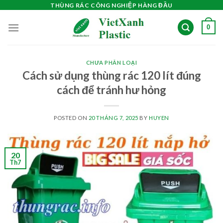
Skip
THÙNG RÁC CÔNG NGHIỆP HÀNG ĐẦU
to
0
content
CHƯA PHÂN LOẠI
Cách sử dụng thùng rác 120 lít đúng
cách để tránh hư hỏng
POSTED ON
20 THÁNG 7, 2025
BY
HUYEN
20
Th7