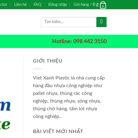
n tức
Liên hệ
FAQ
Đăng nhập
Giỏ hàng /
0
₫
0
Tìm
kiếm:
Hotline: 098 442 3150
GIỚI THIỆU
Viet Xanh Plastic là nhà cung cấp
hàng đầu nhựa công nghiệp như
pallet nhựa, thùng rác công
nghiệp, thùng nhựa, sóng nhựa,
thùng chở hàng, tấm lót nhựa
công nghiệp..
BÀI VIẾT MỚI NHẤT