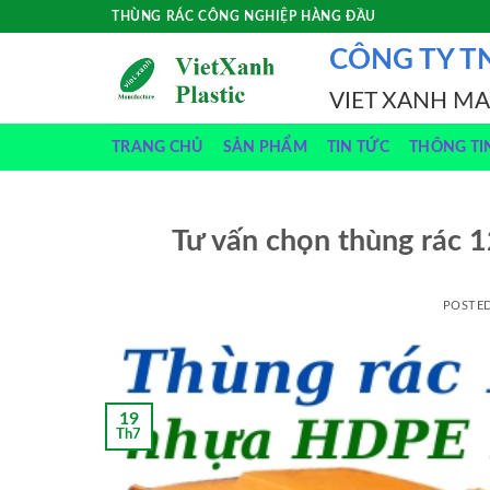
Skip
THÙNG RÁC CÔNG NGHIỆP HÀNG ĐẦU
to
CÔNG TY T
content
VIET XANH M
TRANG CHỦ
SẢN PHẨM
TIN TỨC
THÔNG TI
Tư vấn chọn thùng rác 1
POSTE
19
Th7