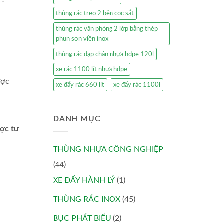
thùng rác treo 2 bên cọc sắt
thùng rác văn phòng 2 lớp bằng thép
phun sơn viền inox
thùng rác đạp chân nhựa hdpe 120l
xe rác 1100 lít nhựa hdpe
ược
xe đẩy rác 660 lít
xe đẩy rác 1100l
DANH MỤC
ược tư
THÙNG NHỰA CÔNG NGHIỆP
(44)
XE ĐẨY HÀNH LÝ
(1)
THÙNG RÁC INOX
(45)
BỤC PHÁT BIỂU
(2)