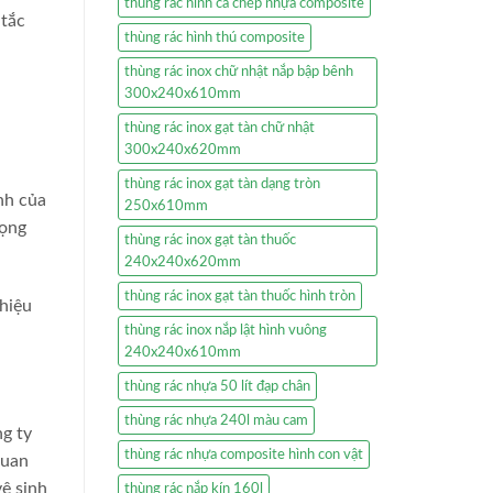
thùng rác hình cá chép nhựa composite
 tắc
thùng rác hình thú composite
thùng rác inox chữ nhật nắp bập bênh
300x240x610mm
thùng rác inox gạt tàn chữ nhật
300x240x620mm
thùng rác inox gạt tàn dạng tròn
nh của
250x610mm
rọng
thùng rác inox gạt tàn thuốc
240x240x620mm
thùng rác inox gạt tàn thuốc hình tròn
 hiệu
thùng rác inox nắp lật hình vuông
240x240x610mm
thùng rác nhựa 50 lít đạp chân
thùng rác nhựa 240l màu cam
ng ty
thùng rác nhựa composite hình con vật
quan
ệ sinh
thùng rác nắp kín 160l