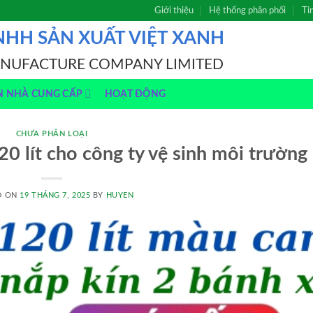
Giới thiệu
Hệ thống phân phối
Ti
NHH SẢN XUẤT VIỆT XANH
ANUFACTURE COMPANY LIMITED
N NHÀ CUNG CẤP
HOẠT ĐỘNG
CHƯA PHÂN LOẠI
20 lít cho công ty vệ sinh môi trường
D ON
19 THÁNG 7, 2025
BY
HUYEN