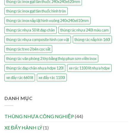
thùng rác inox gạt tàn thuốc 240x240x620mm
thùng rác inox gạt tàn thuốc hình tròn
thùng rác inox nắp lật hình vuông 240x240x610mm
thùng rác nhựa 50 lít đạp chân
thùng rác nhựa 240l màu cam
thùng rác nhựa composite hình con vật
thùng rác nắp kín 160l
thùng rác treo 2 bên cọc sắt
thùng rác văn phòng 2 lớp bằng thép phun sơn viền inox
thùng rác đạp chân nhựa hdpe 120l
xe rác 1100 lít nhựa hdpe
xe đẩy rác 660 lít
xe đẩy rác 1100l
DANH MỤC
THÙNG NHỰA CÔNG NGHIỆP
(44)
XE ĐẨY HÀNH LÝ
(1)