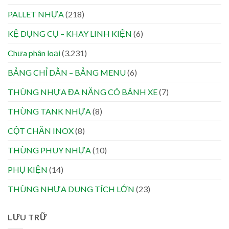
PALLET NHỰA
(218)
KỆ DỤNG CỤ – KHAY LINH KIỆN
(6)
Chưa phân loại
(3.231)
BẢNG CHỈ DẪN – BẢNG MENU
(6)
THÙNG NHỰA ĐA NĂNG CÓ BÁNH XE
(7)
THÙNG TANK NHỰA
(8)
CỘT CHẮN INOX
(8)
THÙNG PHUY NHỰA
(10)
PHỤ KIỆN
(14)
THÙNG NHỰA DUNG TÍCH LỚN
(23)
LƯU TRỮ