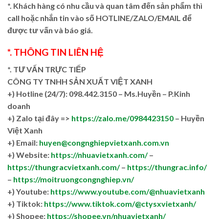
*. Khách hàng có nhu cầu và quan tâm đến sản phẩm thì
call hoặc nhắn tin vào số HOTLINE/ZALO/EMAIL để
được tư vấn và báo giá.
*. THÔNG TIN LIÊN HỆ
*. TƯ VẤN TRỰC TIẾP
CÔNG TY TNHH SẢN XUẤT VIỆT XANH
+)
Hotline (24/7): 098.442.3150 – Ms.Huyền – P.Kinh
doanh
+)
Zalo tại đây =>
https://zalo.me/0984423150
– Huyền
Việt Xanh
+) Email:
huyen@congnghiepvietxanh.com.vn
+) Website:
https://nhuavietxanh.com/
–
https://thungracvietxanh.com/
–
https://thungrac.info/
–
https://moitruongcongnghiep.vn/
+) Youtube:
https://www.youtube.com/@nhuavietxanh
+) Tiktok:
https://www.tiktok.com/@ctysxvietxanh/
+) Shopee:
https://shopee.vn/nhuavietxanh/