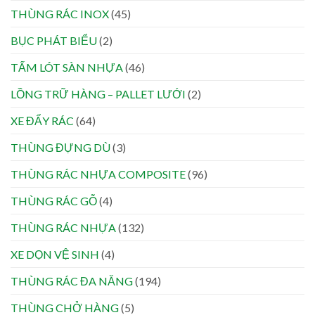
THÙNG RÁC INOX
(45)
BỤC PHÁT BIỂU
(2)
TẤM LÓT SÀN NHỰA
(46)
LỒNG TRỮ HÀNG – PALLET LƯỚI
(2)
XE ĐẨY RÁC
(64)
THÙNG ĐỰNG DÙ
(3)
THÙNG RÁC NHỰA COMPOSITE
(96)
THÙNG RÁC GỖ
(4)
THÙNG RÁC NHỰA
(132)
XE DỌN VỆ SINH
(4)
THÙNG RÁC ĐA NĂNG
(194)
THÙNG CHỞ HÀNG
(5)