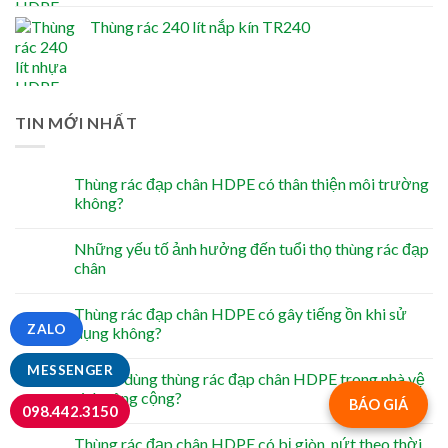
Thùng rác 240 lít nắp kín TR240
TIN MỚI NHẤT
Thùng rác đạp chân HDPE có thân thiện môi trường
không?
Những yếu tố ảnh hưởng đến tuổi thọ thùng rác đạp
chân
Thùng rác đạp chân HDPE có gây tiếng ồn khi sử
ZALO
dụng không?
MESSENGER
Có nên dùng thùng rác đạp chân HDPE trong nhà vệ
sinh công cộng?
BÁO GIÁ
098.442.3150
Thùng rác đạp chân HDPE có bị giòn, nứt theo thời