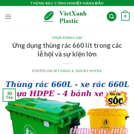
Skip
THÙNG RÁC CÔNG NGHIỆP HÀNG ĐẦU
to
0
content
CHƯA PHÂN LOẠI
Ứng dụng thùng rác 660 lít trong các
lễ hội và sự kiện lớn
POSTED ON
30 THÁNG 6, 2025
BY
HUYEN
30
Th6