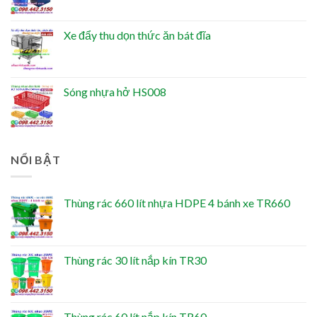
Xe đẩy thu dọn thức ăn bát đĩa
Sóng nhựa hở HS008
NỔI BẬT
Thùng rác 660 lít nhựa HDPE 4 bánh xe TR660
Thùng rác 30 lít nắp kín TR30
Thùng rác 60 lít nắp kín TR60