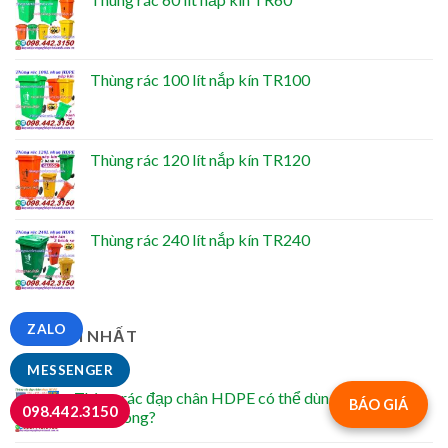
Thùng rác 100 lít nắp kín TR100
Thùng rác 120 lít nắp kín TR120
Thùng rác 240 lít nắp kín TR240
ZALO
TIN MỚI NHẤT
MESSENGER
Thùng rác đạp chân HDPE có thể dùng trong kho
BÁO GIÁ
098.442.3150
lạnh không?