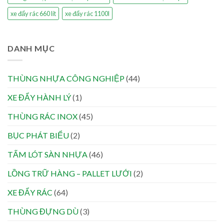
xe đẩy rác 660 lít
xe đẩy rác 1100l
DANH MỤC
THÙNG NHỰA CÔNG NGHIỆP
(44)
XE ĐẨY HÀNH LÝ
(1)
THÙNG RÁC INOX
(45)
BỤC PHÁT BIỂU
(2)
TẤM LÓT SÀN NHỰA
(46)
LỒNG TRỮ HÀNG – PALLET LƯỚI
(2)
XE ĐẨY RÁC
(64)
THÙNG ĐỰNG DÙ
(3)