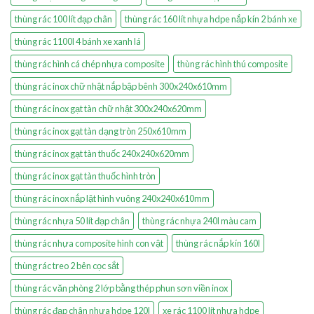
thùng rác 100 lít đạp chân
thùng rác 160 lít nhựa hdpe nắp kín 2 bánh xe
thùng rác 1100l 4 bánh xe xanh lá
thùng rác hình cá chép nhựa composite
thùng rác hình thú composite
thùng rác inox chữ nhật nắp bập bênh 300x240x610mm
thùng rác inox gạt tàn chữ nhật 300x240x620mm
thùng rác inox gạt tàn dạng tròn 250x610mm
thùng rác inox gạt tàn thuốc 240x240x620mm
thùng rác inox gạt tàn thuốc hình tròn
thùng rác inox nắp lật hình vuông 240x240x610mm
thùng rác nhựa 50 lít đạp chân
thùng rác nhựa 240l màu cam
thùng rác nhựa composite hình con vật
thùng rác nắp kín 160l
thùng rác treo 2 bên cọc sắt
thùng rác văn phòng 2 lớp bằng thép phun sơn viền inox
thùng rác đạp chân nhựa hdpe 120l
xe rác 1100 lít nhựa hdpe