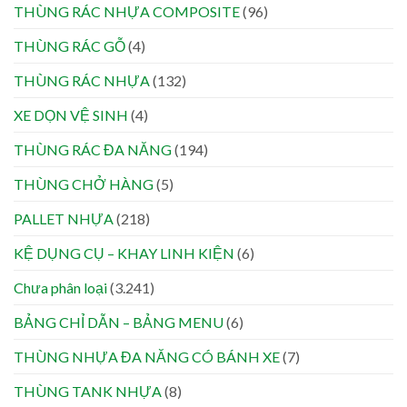
THÙNG RÁC NHỰA COMPOSITE
(96)
THÙNG RÁC GỖ
(4)
THÙNG RÁC NHỰA
(132)
XE DỌN VỆ SINH
(4)
THÙNG RÁC ĐA NĂNG
(194)
THÙNG CHỞ HÀNG
(5)
PALLET NHỰA
(218)
KỆ DỤNG CỤ – KHAY LINH KIỆN
(6)
Chưa phân loại
(3.241)
BẢNG CHỈ DẪN – BẢNG MENU
(6)
THÙNG NHỰA ĐA NĂNG CÓ BÁNH XE
(7)
THÙNG TANK NHỰA
(8)