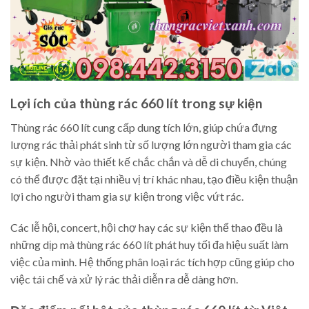
Lợi ích của thùng rác 660 lít trong sự kiện
Thùng rác 660 lít cung cấp dung tích lớn, giúp chứa đựng
lượng rác thải phát sinh từ số lượng lớn người tham gia các
sự kiện. Nhờ vào thiết kế chắc chắn và dễ di chuyển, chúng
có thể được đặt tại nhiều vị trí khác nhau, tạo điều kiện thuận
lợi cho người tham gia sự kiện trong việc vứt rác.
Các lễ hội, concert, hội chợ hay các sự kiện thể thao đều là
những dịp mà thùng rác 660 lít phát huy tối đa hiệu suất làm
việc của mình. Hệ thống phân loại rác tích hợp cũng giúp cho
việc tái chế và xử lý rác thải diễn ra dễ dàng hơn.