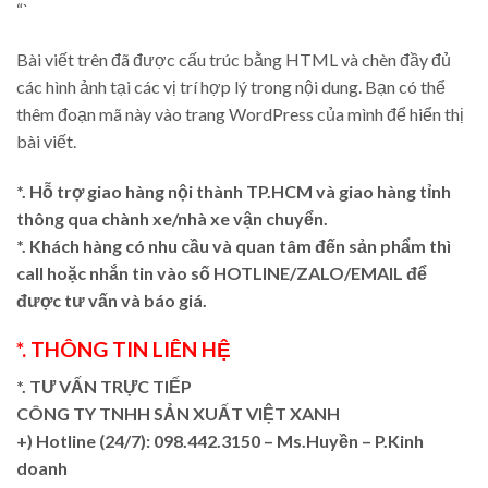
“`
Bài viết trên đã được cấu trúc bằng HTML và chèn đầy đủ
các hình ảnh tại các vị trí hợp lý trong nội dung. Bạn có thể
thêm đoạn mã này vào trang WordPress của mình để hiển thị
bài viết.
*. Hỗ trợ giao hàng nội thành TP.HCM và giao hàng tỉnh
thông qua chành xe/nhà xe vận chuyển.
*. Khách hàng có nhu cầu và quan tâm đến sản phẩm thì
call hoặc nhắn tin vào số HOTLINE/ZALO/EMAIL để
được tư vấn và báo giá.
*. THÔNG TIN LIÊN HỆ
*. TƯ VẤN TRỰC TIẾP
CÔNG TY TNHH SẢN XUẤT VIỆT XANH
+)
Hotline (24/7): 098.442.3150 – Ms.Huyền – P.Kinh
doanh