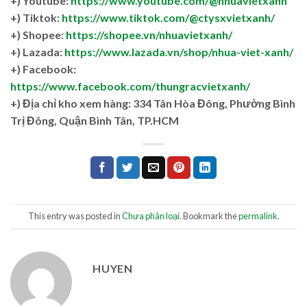
+) Youtube:
https://www.youtube.com/@nhuavietxanh
+) Tiktok:
https://www.tiktok.com/@ctysxvietxanh/
+) Shopee:
https://shopee.vn/nhuavietxanh/
+) Lazada:
https://www.lazada.vn/shop/nhua-viet-xanh/
+) Facebook:
https://www.facebook.com/thungracvietxanh/
+)
Địa chỉ kho xem hàng: 334 Tân Hòa Đông, Phường Bình
Trị Đông, Quận Bình Tân, TP.HCM
This entry was posted in
Chưa phân loại
. Bookmark the
permalink
.
HUYEN