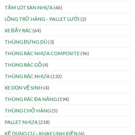
TẤM LÓT SÀN NHỰA
(46)
LỒNG TRỮ HÀNG – PALLET LƯỚI
(2)
XE ĐẨY RÁC
(64)
THÙNG ĐỰNG DÙ
(3)
THÙNG RÁC NHỰA COMPOSITE
(96)
THÙNG RÁC GỖ
(4)
THÙNG RÁC NHỰA
(132)
XE DỌN VỆ SINH
(4)
THÙNG RÁC ĐA NĂNG
(194)
THÙNG CHỞ HÀNG
(5)
PALLET NHỰA
(218)
KỆ DỤNG CỤ – KHAY LINH KIỆN
(6)