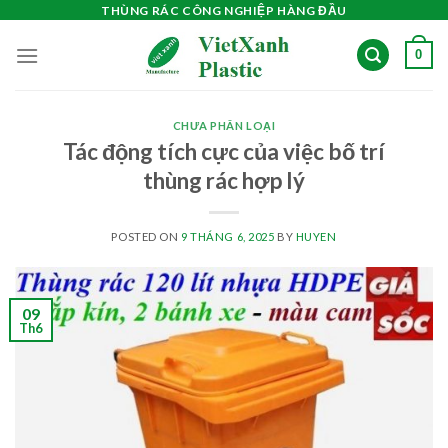
Skip
THÙNG RÁC CÔNG NGHIỆP HÀNG ĐẦU
to
0
content
CHƯA PHÂN LOẠI
Tác động tích cực của việc bố trí
thùng rác hợp lý
POSTED ON
9 THÁNG 6, 2025
BY
HUYEN
09
Th6