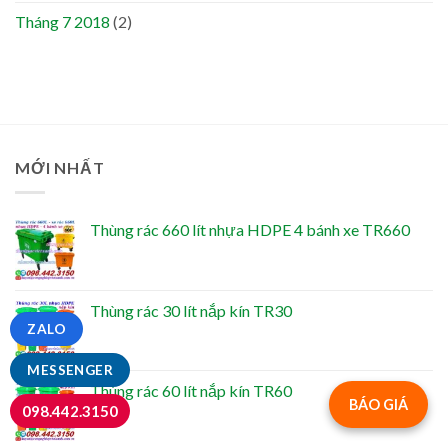
Tháng 7 2018
(2)
MỚI NHẤT
Thùng rác 660 lít nhựa HDPE 4 bánh xe TR660
Thùng rác 30 lít nắp kín TR30
ZALO
MESSENGER
Thùng rác 60 lít nắp kín TR60
BÁO GIÁ
098.442.3150