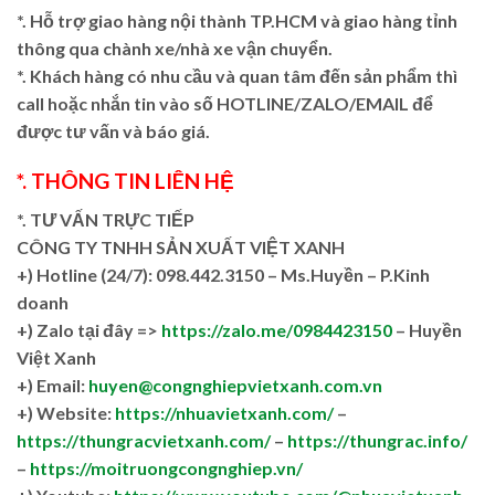
*. Hỗ trợ giao hàng nội thành TP.HCM và giao hàng tỉnh
thông qua chành xe/nhà xe vận chuyển.
*. Khách hàng có nhu cầu và quan tâm đến sản phẩm thì
call hoặc nhắn tin vào số HOTLINE/ZALO/EMAIL để
được tư vấn và báo giá.
*. THÔNG TIN LIÊN HỆ
*. TƯ VẤN TRỰC TIẾP
CÔNG TY TNHH SẢN XUẤT VIỆT XANH
+)
Hotline (24/7): 098.442.3150 – Ms.Huyền – P.Kinh
doanh
+)
Zalo tại đây =>
https://zalo.me/0984423150
– Huyền
Việt Xanh
+) Email:
huyen@congnghiepvietxanh.com.vn
+) Website:
https://nhuavietxanh.com/
–
https://thungracvietxanh.com/
–
https://thungrac.info/
–
https://moitruongcongnghiep.vn/