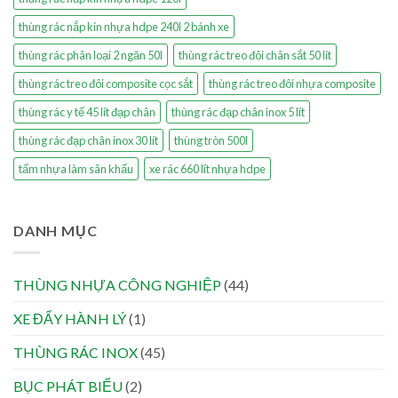
thùng rác nắp kín nhựa hdpe 240l 2 bánh xe
thùng rác phân loại 2 ngăn 50l
thùng rác treo đôi chân sắt 50 lít
thùng rác treo đôi composite cọc sắt
thùng rác treo đôi nhựa composite
thùng rác y tế 45 lít đạp chân
thùng rác đạp chân inox 5 lít
thùng rác đạp chân inox 30 lít
thùng tròn 500l
tấm nhựa làm sân khấu
xe rác 660 lít nhựa hdpe
DANH MỤC
THÙNG NHỰA CÔNG NGHIỆP
(44)
XE ĐẨY HÀNH LÝ
(1)
THÙNG RÁC INOX
(45)
BỤC PHÁT BIỂU
(2)