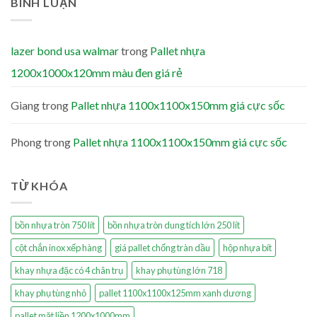
BÌNH LUẬN
lazer bond usa walmar
trong
Pallet nhựa
1200x1000x120mm màu đen giá rẻ
Giang
trong
Pallet nhựa 1100x1100x150mm giá cực sốc
Phong
trong
Pallet nhựa 1100x1100x150mm giá cực sốc
TỪ KHÓA
bồn nhựa tròn 750 lít
bồn nhựa tròn dung tích lớn 250 lít
cột chắn inox xếp hàng
giá pallet chống tràn dầu
hộp nhựa bít
khay nhựa đặc có 4 chân trụ
khay phụ tùng lớn 718
khay phụ tùng nhỏ
pallet 1100x1100x125mm xanh dương
pallet mặt liền 1200x1000mm