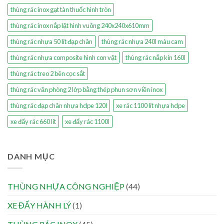
thùng rác inox gạt tàn thuốc hình tròn
thùng rác inox nắp lật hình vuông 240x240x610mm
thùng rác nhựa 50 lít đạp chân
thùng rác nhựa 240l màu cam
thùng rác nhựa composite hình con vật
thùng rác nắp kín 160l
thùng rác treo 2 bên cọc sắt
thùng rác văn phòng 2 lớp bằng thép phun sơn viền inox
thùng rác đạp chân nhựa hdpe 120l
xe rác 1100 lít nhựa hdpe
xe đẩy rác 660 lít
xe đẩy rác 1100l
DANH MỤC
THÙNG NHỰA CÔNG NGHIỆP
(44)
XE ĐẨY HÀNH LÝ
(1)