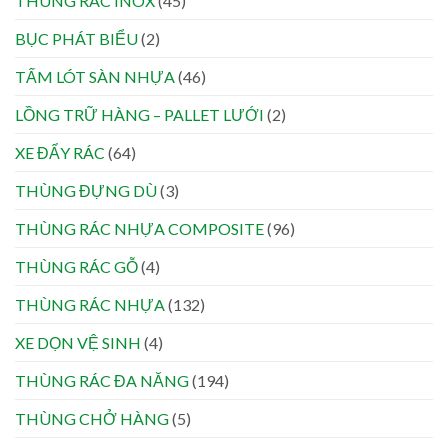
THÙNG RÁC INOX
(45)
BỤC PHÁT BIỂU
(2)
TẤM LÓT SÀN NHỰA
(46)
LỒNG TRỮ HÀNG – PALLET LƯỚI
(2)
XE ĐẨY RÁC
(64)
THÙNG ĐỰNG DÙ
(3)
THÙNG RÁC NHỰA COMPOSITE
(96)
THÙNG RÁC GỖ
(4)
THÙNG RÁC NHỰA
(132)
XE DỌN VỆ SINH
(4)
THÙNG RÁC ĐA NĂNG
(194)
THÙNG CHỞ HÀNG
(5)