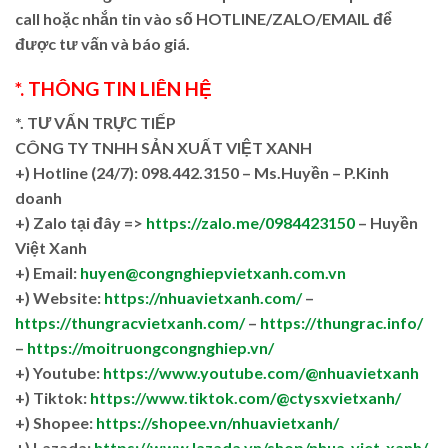
call hoặc nhắn tin vào số HOTLINE/ZALO/EMAIL để
được tư vấn và báo giá.
*. THÔNG TIN LIÊN HỆ
*. TƯ VẤN TRỰC TIẾP
CÔNG TY TNHH SẢN XUẤT VIỆT XANH
+)
Hotline (24/7): 098.442.3150 – Ms.Huyền – P.Kinh
doanh
+)
Zalo tại đây =>
https://zalo.me/0984423150
– Huyền
Việt Xanh
+) Email:
huyen@congnghiepvietxanh.com.vn
+) Website:
https://nhuavietxanh.com/
–
https://thungracvietxanh.com/
–
https://thungrac.info/
–
https://moitruongcongnghiep.vn/
+) Youtube:
https://www.youtube.com/@nhuavietxanh
+) Tiktok:
https://www.tiktok.com/@ctysxvietxanh/
+) Shopee:
https://shopee.vn/nhuavietxanh/
+) Lazada:
https://www.lazada.vn/shop/nhua-viet-xanh/