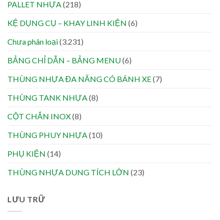
PALLET NHỰA
(218)
KỆ DỤNG CỤ – KHAY LINH KIỆN
(6)
Chưa phân loại
(3.231)
BẢNG CHỈ DẪN – BẢNG MENU
(6)
THÙNG NHỰA ĐA NĂNG CÓ BÁNH XE
(7)
THÙNG TANK NHỰA
(8)
CỘT CHẮN INOX
(8)
THÙNG PHUY NHỰA
(10)
PHỤ KIỆN
(14)
THÙNG NHỰA DUNG TÍCH LỚN
(23)
LƯU TRỮ