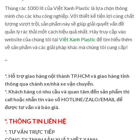
Thùng rác 1000 lít của Việt Xanh Plastic là lựa chọn thông
minh cho các khu công nghiệp. Với thiết kế tiện lợi cùng chất
lượng vượt trội, sản phẩm này sẽ giúp giải quyết vấn đề
quản lý rác thải một cách hiệu quả nhất. Hãy truy cập vào
website của chúng tôi tại
Việt Xanh Plastic
để tìm hiểu thêm
về sản phẩm và các giải pháp khác mà chúng tôi cung cấp!
“`
*. Hỗ trợ giao hàng nội thành TP.HCM và giao hàng tỉnh
thông qua chành xe/nhà xe vận chuyển.
*. Khách hàng có nhu cầu và quan tâm đến sản phẩm thì
call hoặc nhắn tin vào số HOTLINE/ZALO/EMAIL để
được tư vấn và báo giá.
*. THÔNG TIN LIÊN HỆ
*. TƯ VẤN TRỰC TIẾP
CÔNG TY TNHH SẢN XUẤT VIỆT XANH