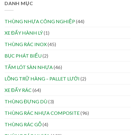
DANH MỤC
THÙNG NHỰA CÔNG NGHIỆP
(44)
XE ĐẨY HÀNH LÝ
(1)
THÙNG RÁC INOX
(45)
BỤC PHÁT BIỂU
(2)
TẤM LÓT SÀN NHỰA
(46)
LỒNG TRỮ HÀNG – PALLET LƯỚI
(2)
XE ĐẨY RÁC
(64)
THÙNG ĐỰNG DÙ
(3)
THÙNG RÁC NHỰA COMPOSITE
(96)
THÙNG RÁC GỖ
(4)