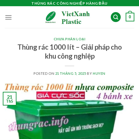
Skip
THÙNG RÁC CÔNG NGHIỆP HÀNG ĐẦU
to
0
content
CHƯA PHÂN LOẠI
Thùng rác 1000 lít – Giải pháp cho
khu công nghiệp
POSTED ON
21 THÁNG 5, 2025
BY
HUYEN
21
Th5