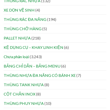
THÙNG RÁC NHỰA
(132)
XE DỌN VỆ SINH
(4)
THÙNG RÁC ĐA NĂNG
(194)
THÙNG CHỞ HÀNG
(5)
PALLET NHỰA
(218)
KỆ DỤNG CỤ – KHAY LINH KIỆN
(6)
Chưa phân loại
(3.243)
BẢNG CHỈ DẪN – BẢNG MENU
(6)
THÙNG NHỰA ĐA NĂNG CÓ BÁNH XE
(7)
THÙNG TANK NHỰA
(8)
CỘT CHẮN INOX
(8)
THÙNG PHUY NHỰA
(10)