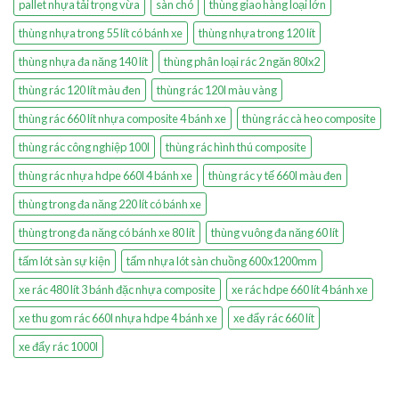
pallet nhựa tải trọng vừa
sàn chó
thùng giao hàng loại lớn
thùng nhựa trong 55 lít có bánh xe
thùng nhựa trong 120 lít
thùng nhựa đa năng 140 lít
thùng phân loại rác 2 ngăn 80lx2
thùng rác 120 lít màu đen
thùng rác 120l màu vàng
thùng rác 660 lít nhựa composite 4 bánh xe
thùng rác cà heo composite
thùng rác công nghiệp 100l
thùng rác hình thú composite
thùng rác nhựa hdpe 660l 4 bánh xe
thùng rác y tế 660l màu đen
thùng trong đa năng 220 lít có bánh xe
thùng trong đa năng có bánh xe 80 lít
thùng vuông đa năng 60 lít
tấm lót sàn sự kiện
tấm nhựa lót sàn chuồng 600x1200mm
xe rác 480 lít 3 bánh đặc nhựa composite
xe rác hdpe 660 lít 4 bánh xe
xe thu gom rác 660l nhựa hdpe 4 bánh xe
xe đẩy rác 660 lít
xe đẩy rác 1000l