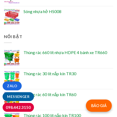
Sóng nhựa hở HS008
NỔI BẬT
Thùng rác 660 lít nhựa HDPE 4 bánh xe TR660
Thùng rác 30 lít nắp kín TR30
ZALO
Thùng rác 60 lít nắp kín TR60
MESSENGER
BÁO GIÁ
098.442.3150
Thùng rác 100 lít nắp kín TR100