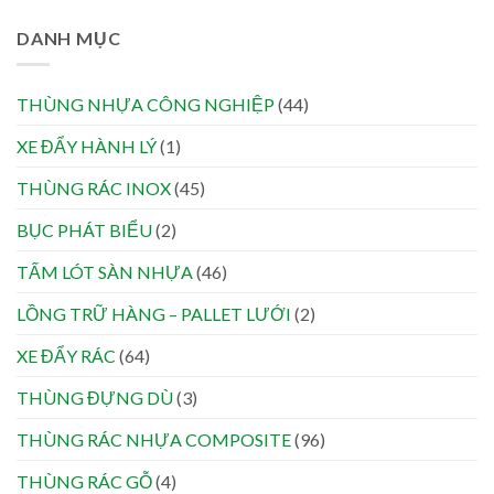
DANH MỤC
THÙNG NHỰA CÔNG NGHIỆP
(44)
XE ĐẨY HÀNH LÝ
(1)
THÙNG RÁC INOX
(45)
BỤC PHÁT BIỂU
(2)
TẤM LÓT SÀN NHỰA
(46)
LỒNG TRỮ HÀNG – PALLET LƯỚI
(2)
XE ĐẨY RÁC
(64)
THÙNG ĐỰNG DÙ
(3)
THÙNG RÁC NHỰA COMPOSITE
(96)
THÙNG RÁC GỖ
(4)