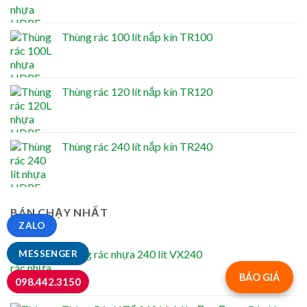
Thùng rác 100 lít nắp kín TR100
Thùng rác 120 lít nắp kín TR120
Thùng rác 240 lít nắp kín TR240
BÁN CHẠY NHẤT
ZALO
Thùng rác nhựa 240 lít VX240
MESSENGER
BÁO GIÁ
098.442.3150