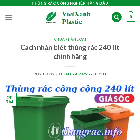
Skip
THÙNG RÁC CÔNG NGHIỆP HÀNG ĐẦU
to
0
content
CHƯA PHÂN LOẠI
Cách nhận biết thùng rác 240 lít
chính hãng
POSTED ON
20 THÁNG 4, 2025
BY
HUYEN
20
Th4