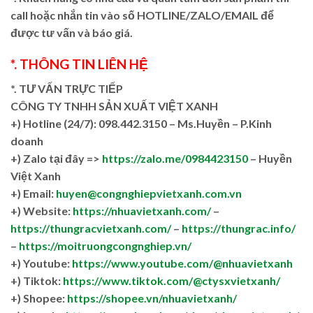
call hoặc nhắn tin vào số HOTLINE/ZALO/EMAIL để
được tư vấn và báo giá.
*. THÔNG TIN LIÊN HỆ
*. TƯ VẤN TRỰC TIẾP
CÔNG TY TNHH SẢN XUẤT VIỆT XANH
+)
Hotline (24/7): 098.442.3150 – Ms.Huyền – P.Kinh
doanh
+)
Zalo tại đây =>
https://zalo.me/0984423150
– Huyền
Việt Xanh
+) Email:
huyen@congnghiepvietxanh.com.vn
+) Website:
https://nhuavietxanh.com/
–
https://thungracvietxanh.com/
–
https://thungrac.info/
–
https://moitruongcongnghiep.vn/
+) Youtube:
https://www.youtube.com/@nhuavietxanh
+) Tiktok:
https://www.tiktok.com/@ctysxvietxanh/
+) Shopee:
https://shopee.vn/nhuavietxanh/