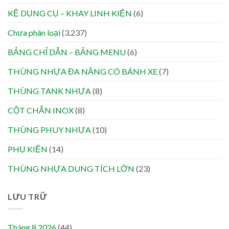
KỆ DỤNG CỤ – KHAY LINH KIỆN
(6)
Chưa phân loại
(3.237)
BẢNG CHỈ DẪN – BẢNG MENU
(6)
THÙNG NHỰA ĐA NĂNG CÓ BÁNH XE
(7)
THÙNG TANK NHỰA
(8)
CỘT CHẮN INOX
(8)
THÙNG PHUY NHỰA
(10)
PHỤ KIỆN
(14)
THÙNG NHỰA DUNG TÍCH LỚN
(23)
LƯU TRỮ
Tháng 8 2026
(44)