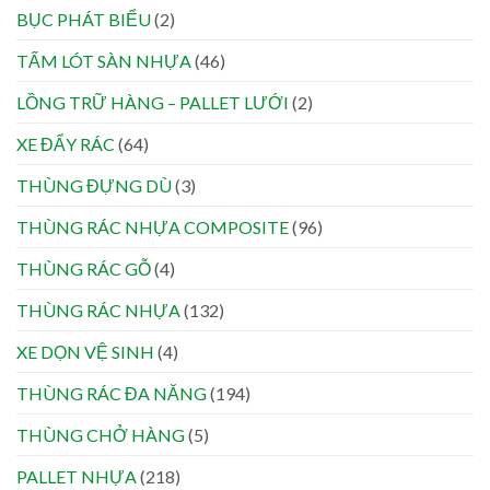
BỤC PHÁT BIỂU
(2)
TẤM LÓT SÀN NHỰA
(46)
LỒNG TRỮ HÀNG – PALLET LƯỚI
(2)
XE ĐẨY RÁC
(64)
THÙNG ĐỰNG DÙ
(3)
THÙNG RÁC NHỰA COMPOSITE
(96)
THÙNG RÁC GỖ
(4)
THÙNG RÁC NHỰA
(132)
XE DỌN VỆ SINH
(4)
THÙNG RÁC ĐA NĂNG
(194)
THÙNG CHỞ HÀNG
(5)
PALLET NHỰA
(218)