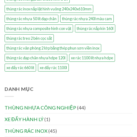
thùng rác inox nắp lật hình vuông 240x240x610mm
thùng rác nhựa 50 lít đạp chân
thùng rác nhựa 240l màu cam
thùng rác nhựa composite hình con vật
thùng rác nắp kín 160l
thùng rác treo 2 bên cọc sắt
thùng rác văn phòng 2 lớp bằng thép phun sơn viền inox
thùng rác đạp chân nhựa hdpe 120l
xe rác 1100 lít nhựa hdpe
xe đẩy rác 660 lít
xe đẩy rác 1100l
DANH MỤC
THÙNG NHỰA CÔNG NGHIỆP
(44)
XE ĐẨY HÀNH LÝ
(1)
THÙNG RÁC INOX
(45)