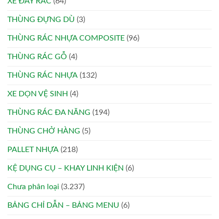
XE ĐẨY RÁC
(64)
THÙNG ĐỰNG DÙ
(3)
THÙNG RÁC NHỰA COMPOSITE
(96)
THÙNG RÁC GỖ
(4)
THÙNG RÁC NHỰA
(132)
XE DỌN VỆ SINH
(4)
THÙNG RÁC ĐA NĂNG
(194)
THÙNG CHỞ HÀNG
(5)
PALLET NHỰA
(218)
KỆ DỤNG CỤ – KHAY LINH KIỆN
(6)
Chưa phân loại
(3.237)
BẢNG CHỈ DẪN – BẢNG MENU
(6)