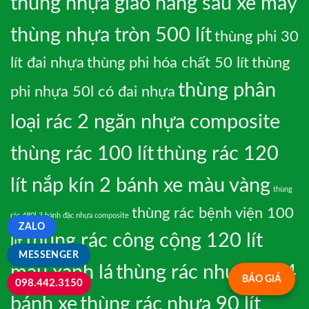
thùng nhựa giao hàng sau xe máy
thùng nhựa tròn 500 lít
thùng phi 30
lít đai nhựa
thùng phi hóa chất 50 lít
thùng
thùng phân
phi nhựa 50l có đai nhựa
loại rác 2 ngăn nhựa composite
thùng rác 100 lít
thùng rác 120
lít nắp kín 2 bánh xe màu vàng
thùng
thùng rác bệnh viện 100
rác 480l 3 bánh đặc nhựa composite
ZALO
thùng rác công cộng 120 lít
lít
MESSENGER
màu xanh lá
thùng rác nhựa 60l 4
BÁO GIÁ
098.442.3150
bánh xe
thùng rác nhựa 90 lít