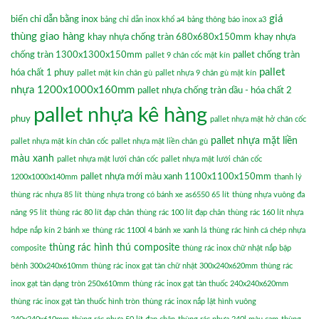
giá
biển chỉ dẫn bằng inox
bảng chỉ dẫn inox khổ a4
bảng thông báo inox a3
thùng giao hàng
khay nhựa chống tràn 680x680x150mm
khay nhựa
chống tràn 1300x1300x150mm
pallet chống tràn
pallet 9 chân cốc mặt kín
pallet
hóa chất 1 phuy
pallet mặt kín chân gù
pallet nhựa 9 chân gù mặt kín
nhựa 1200x1000x160mm
pallet nhựa chống tràn dầu - hóa chất 2
pallet nhựa kê hàng
phuy
pallet nhựa mặt hở chân cốc
pallet nhựa mặt liền
pallet nhựa mặt kín chân cốc
pallet nhựa mặt liền chân gù
màu xanh
pallet nhựa mặt lưới chân cốc
pallet nhựa mặt lưới chân cốc
pallet nhựa mới màu xanh 1100x1100x150mm
1200x1000x140mm
thanh lý
thùng rác nhựa 85 lít
thùng nhựa trong có bánh xe as6550 65 lít
thùng nhựa vuông đa
năng 95 lít
thùng rác 80 lít đạp chân
thùng rác 100 lít đạp chân
thùng rác 160 lít nhựa
hdpe nắp kín 2 bánh xe
thùng rác 1100l 4 bánh xe xanh lá
thùng rác hình cá chép nhựa
thùng rác hình thú composite
composite
thùng rác inox chữ nhật nắp bập
bênh 300x240x610mm
thùng rác inox gạt tàn chữ nhật 300x240x620mm
thùng rác
inox gạt tàn dạng tròn 250x610mm
thùng rác inox gạt tàn thuốc 240x240x620mm
thùng rác inox gạt tàn thuốc hình tròn
thùng rác inox nắp lật hình vuông