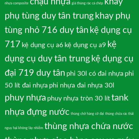
chậu nhựa
khay
nhựa composite
giá thùng rác cá chép
phụ tùng duy tân trung
khay phụ
tùng nhỏ 716 duy tân
kệ dụng cụ
717
kệ
kệ dụng cụ a6
kệ dụng cụ a9
dụng cụ duy tân trung
kệ dụng cụ
đại 719 duy tân
phi 30l có đai nhựa
phi
50 lít đai nhựa
phi nhựa đai nhựa 30l
phuy nhựa
tank
phuy nhựa tròn 30 lít
nhựa đựng nước
thùng chở hàng cỡ đại
thùng chứa rác thải
thùng nhựa chứa nước
nguy hại không lây nhiễm