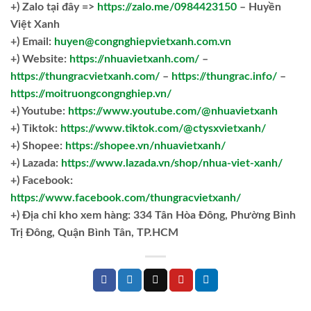
+)
Zalo tại đây =>
https://zalo.me/0984423150
– Huyền
Việt Xanh
+) Email:
huyen@congnghiepvietxanh.com.vn
+) Website:
https://nhuavietxanh.com/
–
https://thungracvietxanh.com/
–
https://thungrac.info/
–
https://moitruongcongnghiep.vn/
+) Youtube:
https://www.youtube.com/@nhuavietxanh
+) Tiktok:
https://www.tiktok.com/@ctysxvietxanh/
+) Shopee:
https://shopee.vn/nhuavietxanh/
+) Lazada:
https://www.lazada.vn/shop/nhua-viet-xanh/
+) Facebook:
https://www.facebook.com/thungracvietxanh/
+)
Địa chỉ kho xem hàng: 334 Tân Hòa Đông, Phường Bình
Trị Đông, Quận Bình Tân, TP.HCM