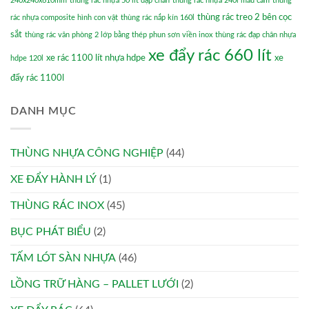
240x240x610mm
thùng rác nhựa 50 lít đạp chân
thùng rác nhựa 240l màu cam
thùng
thùng rác treo 2 bên cọc
rác nhựa composite hình con vật
thùng rác nắp kín 160l
sắt
thùng rác văn phòng 2 lớp bằng thép phun sơn viền inox
thùng rác đạp chân nhựa
xe đẩy rác 660 lít
xe rác 1100 lít nhựa hdpe
xe
hdpe 120l
đẩy rác 1100l
DANH MỤC
THÙNG NHỰA CÔNG NGHIỆP
(44)
XE ĐẨY HÀNH LÝ
(1)
THÙNG RÁC INOX
(45)
BỤC PHÁT BIỂU
(2)
TẤM LÓT SÀN NHỰA
(46)
LỒNG TRỮ HÀNG – PALLET LƯỚI
(2)