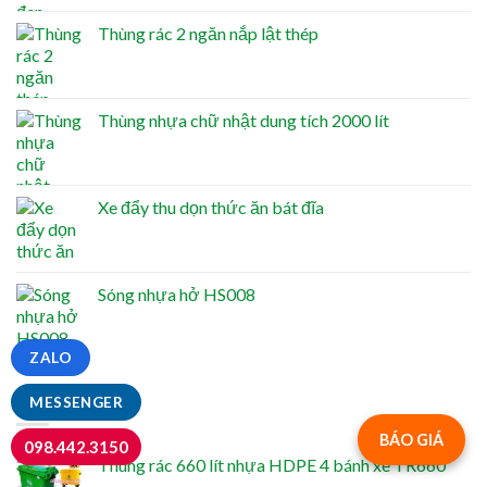
Thùng rác 2 ngăn nắp lật thép
Thùng nhựa chữ nhật dung tích 2000 lít
Xe đẩy thu dọn thức ăn bát đĩa
Sóng nhựa hở HS008
ZALO
NỔI BẬT
MESSENGER
BÁO GIÁ
098.442.3150
Thùng rác 660 lít nhựa HDPE 4 bánh xe TR660