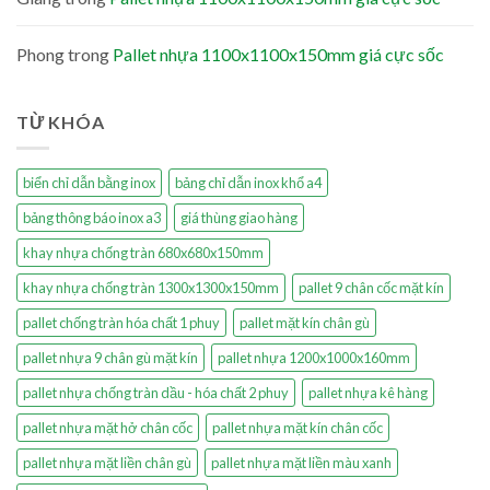
Phong
trong
Pallet nhựa 1100x1100x150mm giá cực sốc
TỪ KHÓA
biển chỉ dẫn bằng inox
bảng chỉ dẫn inox khổ a4
bảng thông báo inox a3
giá thùng giao hàng
khay nhựa chống tràn 680x680x150mm
khay nhựa chống tràn 1300x1300x150mm
pallet 9 chân cốc mặt kín
pallet chống tràn hóa chất 1 phuy
pallet mặt kín chân gù
pallet nhựa 9 chân gù mặt kín
pallet nhựa 1200x1000x160mm
pallet nhựa chống tràn dầu - hóa chất 2 phuy
pallet nhựa kê hàng
pallet nhựa mặt hở chân cốc
pallet nhựa mặt kín chân cốc
pallet nhựa mặt liền chân gù
pallet nhựa mặt liền màu xanh