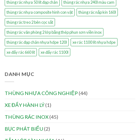
thùng rác nhựa 50 lít đạp chân
thùng rác nhựa 240l màu cam
thùng rác nhựa composite hình con vật
thùng rác nắp kín 160l
thùng rác treo 2 bên cọc sắt
thùng rác văn phòng 2 lớp bằng thép phun sơn viền inox
thùng rác đạp chân nhựa hdpe 120l
xe rác 1100 lít nhựa hdpe
xe đẩy rác 660 lít
xe đẩy rác 1100l
DANH MỤC
THÙNG NHỰA CÔNG NGHIỆP
(44)
XE ĐẨY HÀNH LÝ
(1)
THÙNG RÁC INOX
(45)
BỤC PHÁT BIỂU
(2)