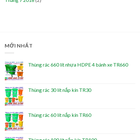
MỚI NHẤT
Thùng rác 660 lít nhựa HDPE 4 bánh xe TR660
Thùng rác 30 lít nắp kín TR30
Thùng rác 60 lít nắp kín TR60
Thùng rác 100 lít nắp kín TR100