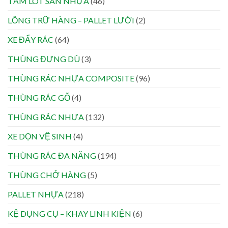
TẤM LÓT SÀN NHỰA
(46)
LỒNG TRỮ HÀNG – PALLET LƯỚI
(2)
XE ĐẨY RÁC
(64)
THÙNG ĐỰNG DÙ
(3)
THÙNG RÁC NHỰA COMPOSITE
(96)
THÙNG RÁC GỖ
(4)
THÙNG RÁC NHỰA
(132)
XE DỌN VỆ SINH
(4)
THÙNG RÁC ĐA NĂNG
(194)
THÙNG CHỞ HÀNG
(5)
PALLET NHỰA
(218)
KỆ DỤNG CỤ – KHAY LINH KIỆN
(6)