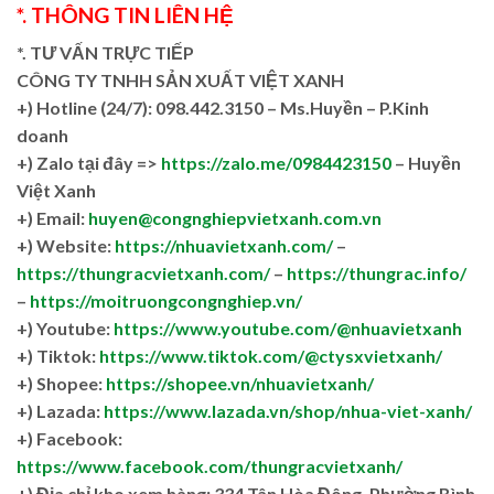
*. THÔNG TIN LIÊN HỆ
*. TƯ VẤN TRỰC TIẾP
CÔNG TY TNHH SẢN XUẤT VIỆT XANH
+)
Hotline (24/7): 098.442.3150 – Ms.Huyền – P.Kinh
doanh
+)
Zalo tại đây =>
https://zalo.me/0984423150
– Huyền
Việt Xanh
+) Email:
huyen@congnghiepvietxanh.com.vn
+) Website:
https://nhuavietxanh.com/
–
https://thungracvietxanh.com/
–
https://thungrac.info/
–
https://moitruongcongnghiep.vn/
+) Youtube:
https://www.youtube.com/@nhuavietxanh
+) Tiktok:
https://www.tiktok.com/@ctysxvietxanh/
+) Shopee:
https://shopee.vn/nhuavietxanh/
+) Lazada:
https://www.lazada.vn/shop/nhua-viet-xanh/
+) Facebook:
https://www.facebook.com/thungracvietxanh/
+)
Địa chỉ kho xem hàng: 334 Tân Hòa Đông, Phường Bình