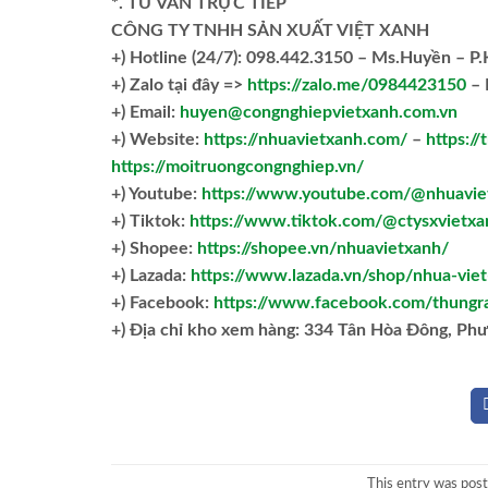
*. TƯ VẤN TRỰC TIẾP
CÔNG TY TNHH SẢN XUẤT VIỆT XANH
+)
Hotline (24/7): 098.442.3150 – Ms.Huyền – P
+)
Zalo tại đây =>
https://zalo.me/0984423150
– 
+) Email:
huyen@congnghiepvietxanh.com.vn
+) Website:
https://nhuavietxanh.com/
–
https:/
https://moitruongcongnghiep.vn/
+) Youtube:
https://www.youtube.com/@nhuavie
+) Tiktok:
https://www.tiktok.com/@ctysxvietxa
+) Shopee:
https://shopee.vn/nhuavietxanh/
+) Lazada:
https://www.lazada.vn/shop/nhua-vie
+) Facebook:
https://www.facebook.com/thungr
+)
Địa chỉ kho xem hàng: 334 Tân Hòa Đông, Ph
This entry was pos