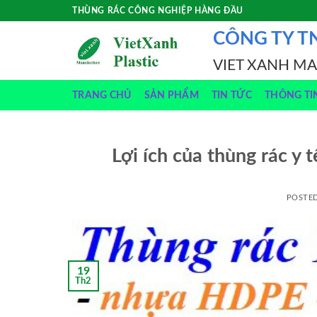
Skip
THÙNG RÁC CÔNG NGHIỆP HÀNG ĐẦU
to
CÔNG TY T
content
VIET XANH M
TRANG CHỦ
SẢN PHẨM
TIN TỨC
THÔNG TI
Lợi ích của thùng rác y t
POSTE
19
Th2