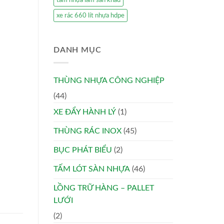
tấm nhựa làm sân khấu
xe rác 660 lít nhựa hdpe
DANH MỤC
THÙNG NHỰA CÔNG NGHIỆP
(44)
XE ĐẨY HÀNH LÝ
(1)
THÙNG RÁC INOX
(45)
BỤC PHÁT BIỂU
(2)
TẤM LÓT SÀN NHỰA
(46)
LỒNG TRỮ HÀNG – PALLET
LƯỚI
(2)