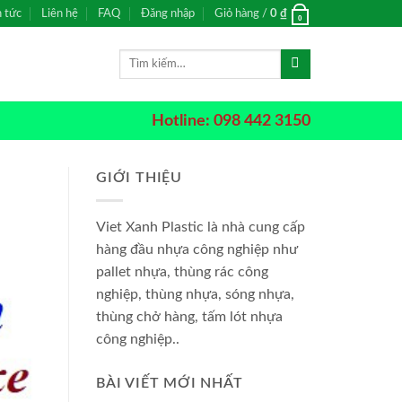
n tức
Liên hệ
FAQ
Đăng nhập
Giỏ hàng /
0
₫
0
Tìm
kiếm:
Hotline: 098 442 3150
GIỚI THIỆU
Viet Xanh Plastic là nhà cung cấp
hàng đầu nhựa công nghiệp như
pallet nhựa, thùng rác công
nghiệp, thùng nhựa, sóng nhựa,
thùng chở hàng, tấm lót nhựa
công nghiệp..
BÀI VIẾT MỚI NHẤT