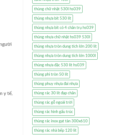
thùng chữ nhật 530l hs039
thùng nhựa bít 530 lít
thùng nhựa bít có 4 chân trụ hs039
thùng nhựa chữ nhật hs039 530l
 người
thùng nhựa tròn dung tích lớn 200 lít
thùng nhựa tròn dung tích lớn 1000l
thùng nhựa đặc 530 lít hs039
thùng phi tròn 50 lít
thùng phuy nhựa đai nhựa
 y tế,
thùng rác 30 lít đạp chân
thùng rác gỗ ngoài trời
thùng rác hình gấu trúc
thùng rác inox gạt tàn 300x610
thùng rác nhà bếp 120 lít