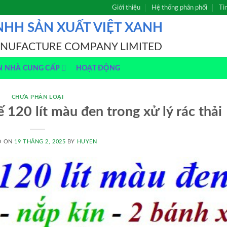
Giới thiệu
Hệ thống phân phối
Ti
NHH SẢN XUẤT VIỆT XANH
ANUFACTURE COMPANY LIMITED
N NHÀ CUNG CẤP
HOẠT ĐỘNG
CHƯA PHÂN LOẠI
ế 120 lít màu đen trong xử lý rác thải
D ON
19 THÁNG 2, 2025
BY
HUYEN