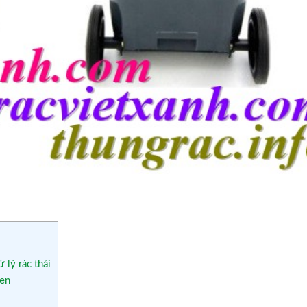
 lý rác thải
đen