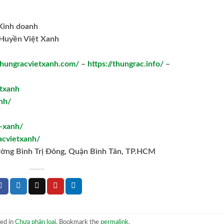
.Kinh doanh
Huyền Việt Xanh
/thungracvietxanh.com/
–
https://thungrac.info/
–
txanh
nh/
t-xanh/
acvietxanh/
ường Bình Trị Đông, Quận Bình Tân, TP.HCM
ted in
Chưa phân loại
. Bookmark the
permalink
.