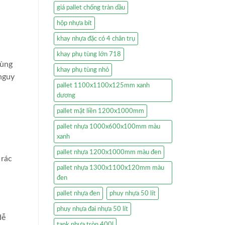
giá pallet chống tràn dầu
hộp nhựa bít
khay nhựa đặc có 4 chân trụ
khay phụ tùng lớn 718
hùng
khay phụ tùng nhỏ
 nguy
pallet 1100x1100x125mm xanh
dương
pallet mặt liền 1200x1000mm
pallet nhựa 1000x600x100mm màu
xanh
pallet nhựa 1200x1000mm màu đen
 rác
pallet nhựa 1300x1100x120mm màu
đen
pallet nhựa đen
phuy nhựa 50 lít
phuy nhựa đai nhựa 50 lít
dễ
tank nhựa tròn 400l