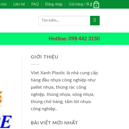
n tức
Liên hệ
FAQ
Đăng nhập
Giỏ hàng /
0
₫
0
Tìm
kiếm:
Hotline: 098 442 3150
GIỚI THIỆU
Viet Xanh Plastic là nhà cung cấp
hàng đầu nhựa công nghiệp như
pallet nhựa, thùng rác công
nghiệp, thùng nhựa, sóng nhựa,
thùng chở hàng, tấm lót nhựa
công nghiệp..
BÀI VIẾT MỚI NHẤT