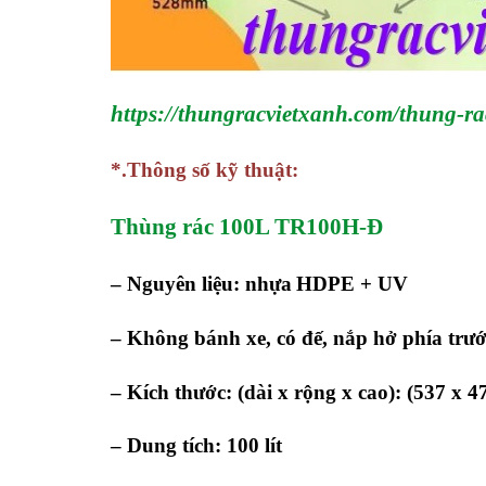
https://thungracvietxanh.com/thung-ra
*.Thông số kỹ thuật:
Thùng rác 100L TR100H-Đ
– Nguyên liệu: nhựa
HDPE + UV
–
Không bánh xe, có đế, nắp hở phía trư
– Kích thước:
(dài x rộng x cao): (537 x
– Dung tích:
100 lít