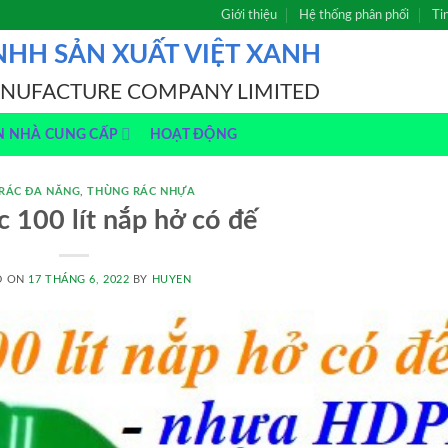
Giới thiệu
Hệ thống phân phối
Ti
NHH SẢN XUẤT VIỆT XANH
ANUFACTURE COMPANY LIMITED
N NHÀ CUNG CẤP
HOẠT ĐỘNG
RÁC ĐA NĂNG
,
THÙNG RÁC NHỰA
c 100 lít nắp hở có đế
D ON
17 THÁNG 6, 2022
BY
HUYEN