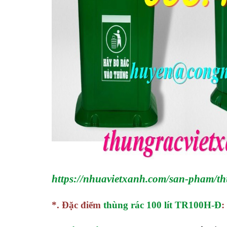
https://nhuavietxanh.com/san-pham/thu
*.
Đặc điểm
thùng rác 100 lít
TR100H-Đ
: