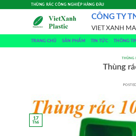
Skip
THÙNG RÁC CÔNG NGHIỆP HÀNG ĐẦU
to
CÔNG TY T
content
VIET XANH M
TRANG CHỦ
SẢN PHẨM
TIN TỨC
THÔNG TI
THÙNG 
Thùng rá
POSTE
17
Th6