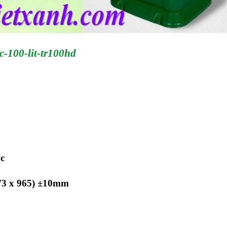
c-100-lit-tr100hd
ớc
 473 x 965) ±10mm