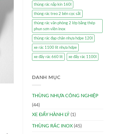
thùng rác nắp kín 160l
thùng rác treo 2 bên cọc sắt
thùng rác văn phòng 2 lớp bằng thép
phun sơn viền inox
thùng rác đạp chân nhựa hdpe 120l
xe rác 1100 lít nhựa hdpe
xe đẩy rác 660 lít
xe đẩy rác 1100l
DANH MỤC
THÙNG NHỰA CÔNG NGHIỆP
(44)
XE ĐẨY HÀNH LÝ
(1)
THÙNG RÁC INOX
(45)