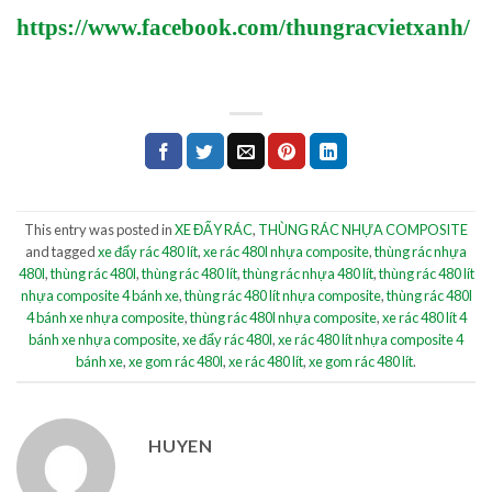
https://www.facebook.com/thungracvietxanh/
This entry was posted in
XE ĐẨY RÁC
,
THÙNG RÁC NHỰA COMPOSITE
and tagged
xe đẩy rác 480 lít
,
xe rác 480l nhựa composite
,
thùng rác nhựa
480l
,
thùng rác 480l
,
thùng rác 480 lít
,
thùng rác nhựa 480 lít
,
thùng rác 480 lít
nhựa composite 4 bánh xe
,
thùng rác 480 lít nhựa composite
,
thùng rác 480l
4 bánh xe nhựa composite
,
thùng rác 480l nhựa composite
,
xe rác 480 lít 4
bánh xe nhựa composite
,
xe đẩy rác 480l
,
xe rác 480 lít nhựa composite 4
bánh xe
,
xe gom rác 480l
,
xe rác 480 lít
,
xe gom rác 480 lít
.
HUYEN