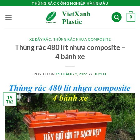
Skip
THÙNG RÁC CÔNG NGHIỆP HÀNG ĐẦU
to
0
content
XE ĐẨY RÁC
,
THÙNG RÁC NHỰA COMPOSITE
Thùng rác 480 lít nhựa composite –
4 bánh xe
POSTED ON
15 THÁNG 2, 2022
BY
HUYEN
15
Th2