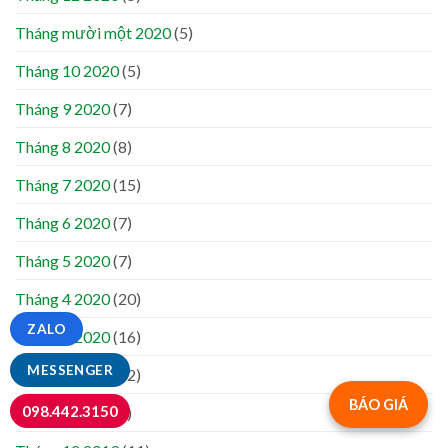
Tháng mười một 2020
(5)
Tháng 10 2020
(5)
Tháng 9 2020
(7)
Tháng 8 2020
(8)
Tháng 7 2020
(15)
Tháng 6 2020
(7)
Tháng 5 2020
(7)
Tháng 4 2020
(20)
ZALO
Tháng 3 2020
(16)
MESSENGER
Tháng 2 2020
(12)
BÁO GIÁ
098.442.3150
Tháng 1 2020
(8)