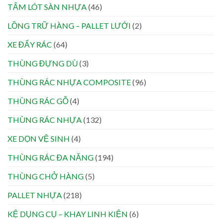
TẤM LÓT SÀN NHỰA
(46)
LỒNG TRỮ HÀNG – PALLET LƯỚI
(2)
XE ĐẨY RÁC
(64)
THÙNG ĐỰNG DÙ
(3)
THÙNG RÁC NHỰA COMPOSITE
(96)
THÙNG RÁC GỖ
(4)
THÙNG RÁC NHỰA
(132)
XE DỌN VỆ SINH
(4)
THÙNG RÁC ĐA NĂNG
(194)
THÙNG CHỞ HÀNG
(5)
PALLET NHỰA
(218)
KỆ DỤNG CỤ – KHAY LINH KIỆN
(6)