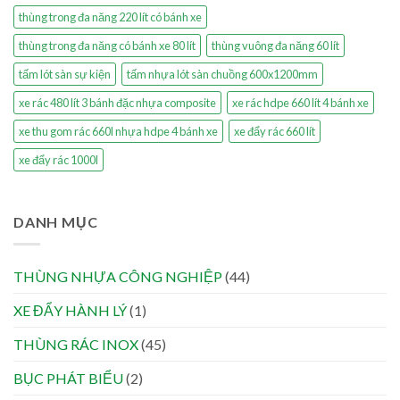
thùng trong đa năng 220 lít có bánh xe
thùng trong đa năng có bánh xe 80 lít
thùng vuông đa năng 60 lít
tấm lót sàn sự kiện
tấm nhựa lót sàn chuồng 600x1200mm
xe rác 480 lít 3 bánh đặc nhựa composite
xe rác hdpe 660 lít 4 bánh xe
xe thu gom rác 660l nhựa hdpe 4 bánh xe
xe đẩy rác 660 lít
xe đẩy rác 1000l
DANH MỤC
THÙNG NHỰA CÔNG NGHIỆP
(44)
XE ĐẨY HÀNH LÝ
(1)
THÙNG RÁC INOX
(45)
BỤC PHÁT BIỂU
(2)