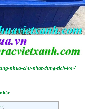
hung-nhua-chu-nhat-dung-tich-lon/
 nhật
:
ide
]