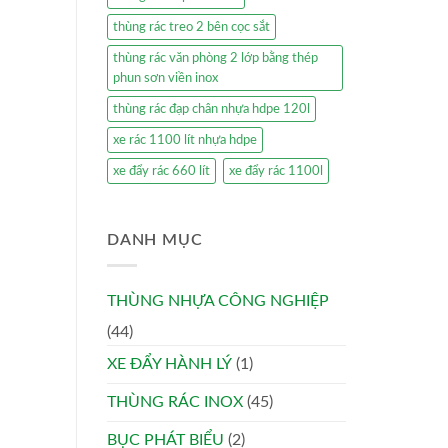
thùng rác treo 2 bên cọc sắt
thùng rác văn phòng 2 lớp bằng thép
phun sơn viền inox
thùng rác đạp chân nhựa hdpe 120l
xe rác 1100 lít nhựa hdpe
xe đẩy rác 660 lít
xe đẩy rác 1100l
DANH MỤC
THÙNG NHỰA CÔNG NGHIỆP
(44)
XE ĐẨY HÀNH LÝ
(1)
THÙNG RÁC INOX
(45)
BỤC PHÁT BIỂU
(2)