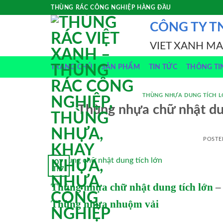
Skip
THÙNG RÁC CÔNG NGHIỆP HÀNG ĐẦU
to
CÔNG TY T
content
VIET XANH M
TRANG CHỦ
SẢN PHẨM
TIN TỨC
THÔNG TI
THÙNG NHỰA DUNG TÍCH 
Thùng nhựa chữ nhật dung
POSTE
07
Th7
Thùng nhựa chữ nhật dung tích lớn
Thùng nhựa nhuộm vải