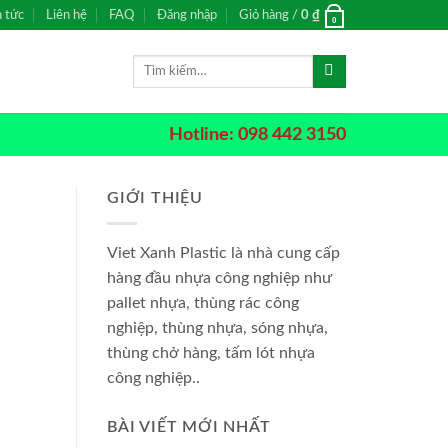
n tức
Liên hệ
FAQ
Đăng nhập
Giỏ hàng /
0
₫
0
Tìm
kiếm:
Hotline: 098 442 3150
GIỚI THIỆU
Viet Xanh Plastic là nhà cung cấp
hàng đầu nhựa công nghiệp như
pallet nhựa, thùng rác công
nghiệp, thùng nhựa, sóng nhựa,
thùng chở hàng, tấm lót nhựa
công nghiệp..
BÀI VIẾT MỚI NHẤT