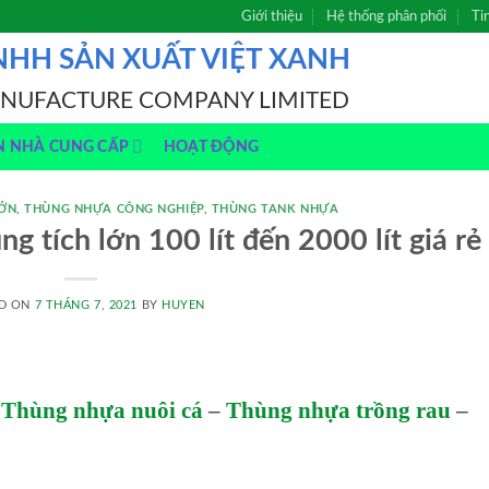
Giới thiệu
Hệ thống phân phối
Ti
NHH SẢN XUẤT VIỆT XANH
ANUFACTURE COMPANY LIMITED
N NHÀ CUNG CẤP
HOẠT ĐỘNG
LỚN
,
THÙNG NHỰA CÔNG NGHIỆP
,
THÙNG TANK NHỰA
 tích lớn 100 lít đến 2000 lít giá rẻ
D ON
7 THÁNG 7, 2021
BY
HUYEN
–
Thùng nhựa nuôi cá
–
Thùng nhựa trồng rau
–