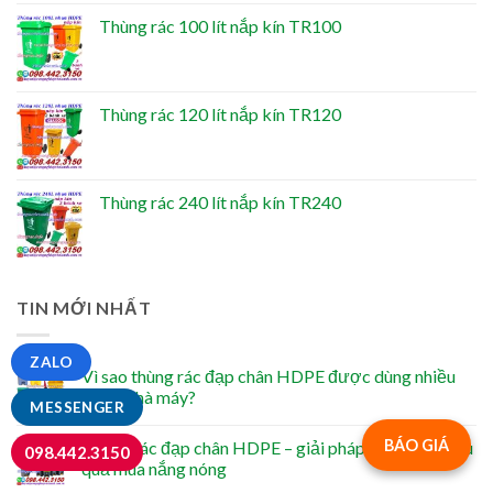
Thùng rác 100 lít nắp kín TR100
Thùng rác 120 lít nắp kín TR120
Thùng rác 240 lít nắp kín TR240
TIN MỚI NHẤT
ZALO
Vì sao thùng rác đạp chân HDPE được dùng nhiều
trong nhà máy?
MESSENGER
BÁO GIÁ
Thùng rác đạp chân HDPE – giải pháp giảm mùi hiệu
098.442.3150
quả mùa nắng nóng