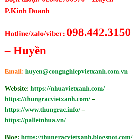
P.Kinh Doanh
098.442.3150
Hotline/zalo/viber:
– Huyền
Email:
huyen@congnghiepvietxanh.com.vn
Website:
https://nhuavietxanh.com/
–
https://thungracvietxanh.com/
–
https://www.thungrac.info/
–
https://palletnhua.vn/
Blog:
https://thungracvietxanh.blogspot.com/