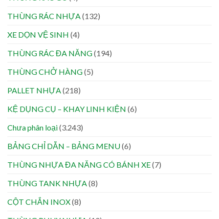
THÙNG RÁC NHỰA
(132)
XE DỌN VỆ SINH
(4)
THÙNG RÁC ĐA NĂNG
(194)
THÙNG CHỞ HÀNG
(5)
PALLET NHỰA
(218)
KỆ DỤNG CỤ – KHAY LINH KIỆN
(6)
Chưa phân loại
(3.243)
BẢNG CHỈ DẪN – BẢNG MENU
(6)
THÙNG NHỰA ĐA NĂNG CÓ BÁNH XE
(7)
THÙNG TANK NHỰA
(8)
CỘT CHẮN INOX
(8)