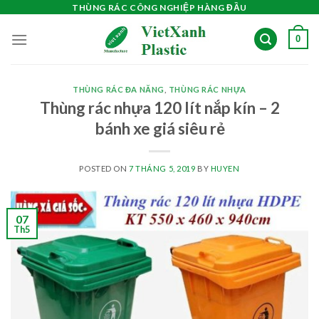
Skip
THÙNG RÁC CÔNG NGHIỆP HÀNG ĐẦU
to
0
content
THÙNG RÁC ĐA NĂNG
,
THÙNG RÁC NHỰA
Thùng rác nhựa 120 lít nắp kín – 2
bánh xe giá siêu rẻ
POSTED ON
7 THÁNG 5, 2019
BY
HUYEN
07
Th5