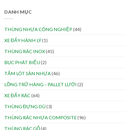
DANH MỤC
THÙNG NHỰA CÔNG NGHIỆP
(44)
XE ĐẨY HÀNH LÝ
(1)
THÙNG RÁC INOX
(45)
BỤC PHÁT BIỂU
(2)
TẤM LÓT SÀN NHỰA
(46)
LỒNG TRỮ HÀNG – PALLET LƯỚI
(2)
XE ĐẨY RÁC
(64)
THÙNG ĐỰNG DÙ
(3)
THÙNG RÁC NHỰA COMPOSITE
(96)
THÙNG RÁC GỖ
(4)