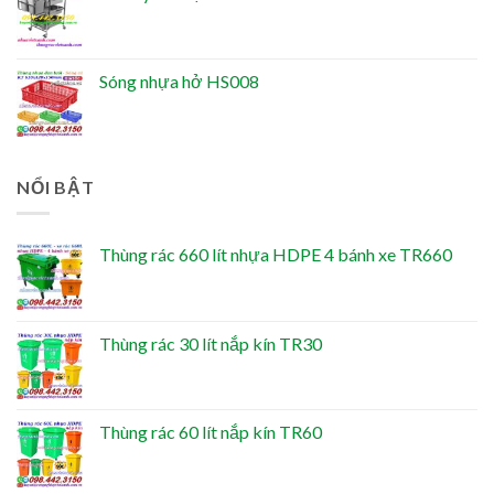
Sóng nhựa hở HS008
NỔI BẬT
Thùng rác 660 lít nhựa HDPE 4 bánh xe TR660
Thùng rác 30 lít nắp kín TR30
Thùng rác 60 lít nắp kín TR60