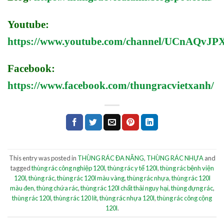
Youtube:
https://www.youtube.com/channel/UCnAQv
Facebook:
https://www.facebook.com/thungracvietxanh/
This entry was posted in
THÙNG RÁC ĐA NĂNG
,
THÙNG RÁC NHỰA
and
tagged
thùng rác công nghiệp 120l
,
thùng rác y tế 120l
,
thùng rác bệnh viện
120l
,
thùng rác
,
thùng rác 120l màu vàng
,
thùng rác nhựa
,
thùng rác 120l
màu đen
,
thùng chứa rác
,
thùng rác 120l chất thải nguy hại
,
thùng đựng rác
,
thùng rác 120l
,
thùng rác 120 lít
,
thùng rác nhựa 120l
,
thùng rác công cộng
120l
.