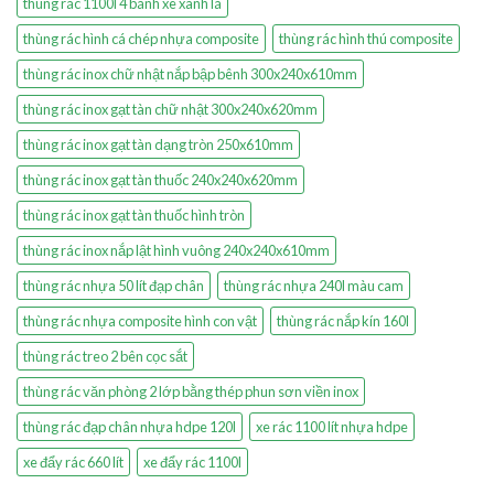
thùng rác 1100l 4 bánh xe xanh lá
thùng rác hình cá chép nhựa composite
thùng rác hình thú composite
thùng rác inox chữ nhật nắp bập bênh 300x240x610mm
thùng rác inox gạt tàn chữ nhật 300x240x620mm
thùng rác inox gạt tàn dạng tròn 250x610mm
thùng rác inox gạt tàn thuốc 240x240x620mm
thùng rác inox gạt tàn thuốc hình tròn
thùng rác inox nắp lật hình vuông 240x240x610mm
thùng rác nhựa 50 lít đạp chân
thùng rác nhựa 240l màu cam
thùng rác nhựa composite hình con vật
thùng rác nắp kín 160l
thùng rác treo 2 bên cọc sắt
thùng rác văn phòng 2 lớp bằng thép phun sơn viền inox
thùng rác đạp chân nhựa hdpe 120l
xe rác 1100 lít nhựa hdpe
xe đẩy rác 660 lít
xe đẩy rác 1100l