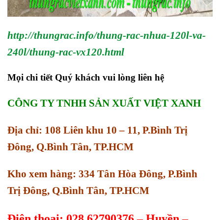
http://thungrac.info/thung-rac-nhua-120l-va-
240l/thung-rac-vx120.html
Mọi chi tiết Quý khách vui lòng liên hệ
CÔNG TY TNHH SẢN XUẤT VIỆT XANH
Địa chỉ: 108 Liên khu 10 – 11, P.Bình Trị
Đông, Q.Bình Tân, TP.HCM
Kho xem hàng: 334 Tân Hòa Đông, P.Bình
Trị Đông, Q.Bình Tân, TP.HCM
Điện thoại: 028.62790376 – Huyền –