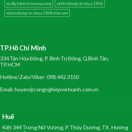
xe đẩy hành lý inox mạ vàng
xả kho thùng rác nhựa 120 lít
xả kho thùng rác nhựa 120 lít màu cam
TP.Hồ Chí Minh
334 Tân Hòa Đông, P. Bình Trị Đông, Q.Bình Tân,
TP.HCM
Hotline/Zalo/Viber: 098.442.3150
Email: huyen@congnghiepvietxanh.com.vn
Huế
Kiệt 344 Trưng Nữ Vương, P. Thủy Dương, TX. Hương