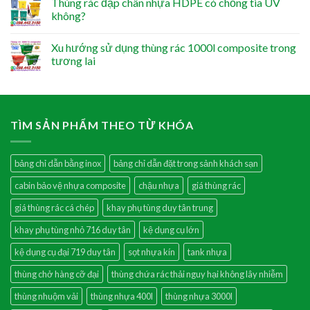
Thùng rác đạp chân nhựa HDPE có chống tia UV
không?
Xu hướng sử dụng thùng rác 1000l composite trong
tương lai
TÌM SẢN PHẨM THEO TỪ KHÓA
bảng chỉ dẫn bằng inox
bảng chỉ dẫn đặt trong sảnh khách sạn
cabin bảo vệ nhựa composite
chậu nhựa
giá thùng rác
giá thùng rác cá chép
khay phụ tùng duy tân trung
khay phụ tùng nhỏ 716 duy tân
kệ dụng cụ lớn
kệ dụng cụ đại 719 duy tân
sọt nhựa kín
tank nhựa
thùng chở hàng cỡ đại
thùng chứa rác thải nguy hại không lây nhiễm
thùng nhuộm vải
thùng nhựa 400l
thùng nhựa 3000l