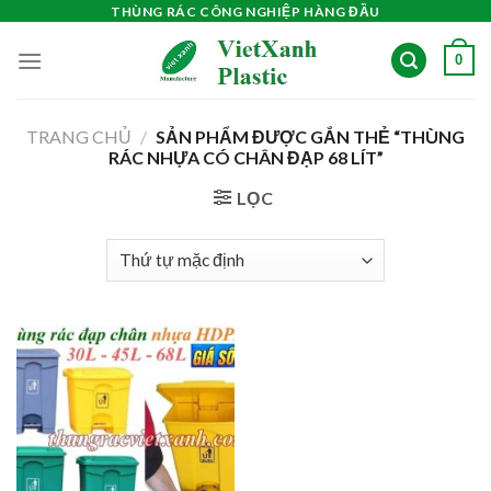
Skip
THÙNG RÁC CÔNG NGHIỆP HÀNG ĐẦU
to
0
content
TRANG CHỦ
/
SẢN PHẨM ĐƯỢC GẮN THẺ “THÙNG
RÁC NHỰA CÓ CHÂN ĐẠP 68 LÍT”
LỌC