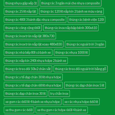
thùng nhựa gập xếp 1t
thùng rác 3 ngăn mái che nhựa composite
thùng rác 25 lít nắp lật
thùng rác 120 lít nắp kín 2 bánh xe màu vàng
thùng rác 480l 3 bánh đặc nhựa composite
thùng rác bệnh viện 120l
thùng rác công cộng 660l
thùng rác inox nắp bập bênh 300x610
thùng rác inox tròn nắp lật 380x730
thùng rác inox tròn nắp lật xoay 480x830
thùng rác ngoài trời 3 ngăn
thùng rác nhà bếp 80l có bánh xe
thùng rác nhựa 1000 lít
thùng rác nắp kín 240l nhựa hdpe 2 bánh xe
thùng rác treo đôi 50lx2 chân sắt
thùng rác treo đôi ngoài trời bằng gỗ
thùng rác y tế đạp chân 30 lít nhựa hdpe
thùng rác y tế đạp chân 68 lít nhựa hdpe
thùng rác đạp chân inox 5 lít
thùng rác đạp chân inox 30 lít
trụ chắn inox
xe gom rác 660 lít 4 bánh xe nhựa hdpe
xe rác nhựa hdpe 660 lít
xe thu gom rác 660l
xe thu gom rác hdpe 660l 4 bánh xe