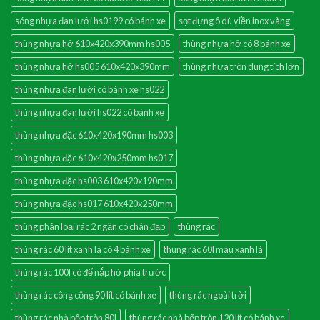
sóng nhựa đan lưới hs0199 có bánh xe
sọt đựng ô dù viền inox vàng
thùng nhựa hở 610x420x390mm hs005
thùng nhựa hở có 8 bánh xe
thùng nhựa hở hs005 610x420x390mm
thùng nhựa tròn dung tích lớn
thùng nhựa đan lưới có bánh xe hs022
thùng nhựa đan lưới hs022 có bánh xe
thùng nhựa đặc 610x420x190mm hs003
thùng nhựa đặc 610x420x250mm hs017
thùng nhựa đặc hs003 610x420x190mm
thùng nhựa đặc hs017 610x420x250mm
thùng phân loại rác 2 ngăn có chân đạp
thùng rác
thùng rác 60 lít xanh lá có 4 bánh xe
thùng rác 60l màu xanh lá
thùng rác 100l có đế nắp hở phía trước
thùng rác công cộng 90 lít có bánh xe
thùng rác ngoài trời
thùng rác nhà bếp tròn 80l
thùng rác nhà bếp tròn 120 lít có bánh xe