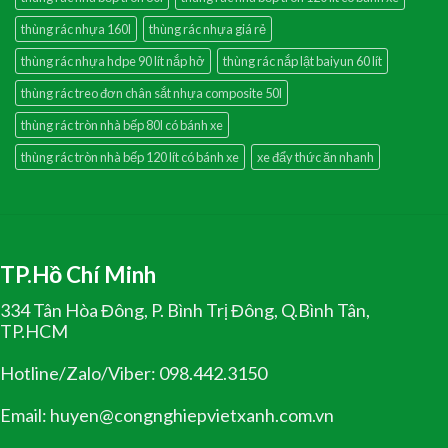
thùng rác nhựa 160l
thùng rác nhựa giá rẻ
thùng rác nhựa hdpe 90 lít nắp hở
thùng rác nắp lật baiyun 60 lít
thùng rác treo đơn chân sắt nhựa composite 50l
thùng rác tròn nhà bếp 80l có bánh xe
thùng rác tròn nhà bếp 120 lít có bánh xe
xe đẩy thức ăn nhanh
TP.Hồ Chí Minh
334 Tân Hòa Đông, P. Bình Trị Đông, Q.Bình Tân,
TP.HCM
Hotline/Zalo/Viber: 098.442.3150
Email: huyen@congnghiepvietxanh.com.vn