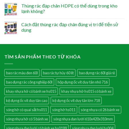
Thùng rác đạp chân HDPE có thể dùng trong kho
lạnh không?
Cách đặt thùng rác đạp chân đúng vị trí để tiện sử
dụng
TÌM SẢN PHẨM THEO TỪ KHÓA
bao rác màu đen 60l
bao rác tự hủy 60 lít
bao đựng rác 60l giá rẻ
bao đựng rác công nghiệp 60l
hộp đựng ốc vít duy tân nhỏ 716
khay nhựa hở có bánh xe hs015
khay nhựa hở hs015 có bánh xe
kệ đựng ốc vít duy tân cao
kệ đựng ốc vít duy tân lớn 718
sóng hở có quai sắt hs011
sóng hở hs011
sóng nhựa có 26 bánh xe
sóng nhựa hở có 5 bánh xe
sóng nhựa đan lưới 610x420x310mm
sóng nhựa đan lưới có bánh xe hs0199
sóng nhựa đan lưới hs004