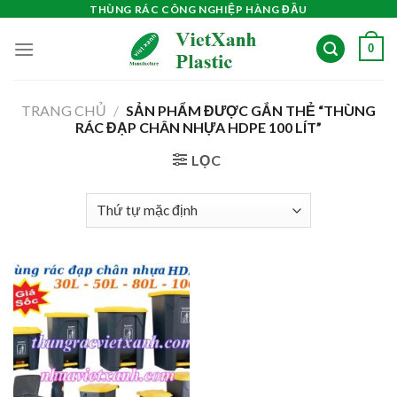
Skip
THÙNG RÁC CÔNG NGHIỆP HÀNG ĐẦU
to
0
content
TRANG CHỦ
/
SẢN PHẨM ĐƯỢC GẮN THẺ “THÙNG
RÁC ĐẠP CHÂN NHỰA HDPE 100 LÍT”
LỌC