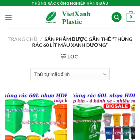
Skip
THÙNG RÁC CÔNG NGHIỆP HÀNG ĐẦU
to
0
content
TRANG CHỦ
/
SẢN PHẨM ĐƯỢC GẮN THẺ “THÙNG
RÁC 60 LÍT MÀU XANH DƯƠNG”
LỌC