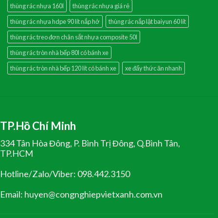
thùng rác nhựa 160l
thùng rác nhựa giá rẻ
thùng rác nhựa hdpe 90 lít nắp hở
thùng rác nắp lật baiyun 60 lít
thùng rác treo đơn chân sắt nhựa composite 50l
thùng rác tròn nhà bếp 80l có bánh xe
thùng rác tròn nhà bếp 120 lít có bánh xe
xe đẩy thức ăn nhanh
TP.Hồ Chí Minh
334 Tân Hòa Đông, P. Bình Trị Đông, Q.Bình Tân,
TP.HCM
Hotline/Zalo/Viber: 098.442.3150
Email: huyen@congnghiepvietxanh.com.vn