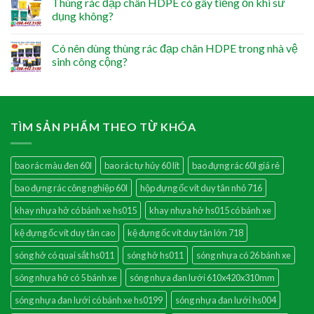
Thùng rác đạp chân HDPE có gây tiếng ồn khi sử
dụng không?
Có nên dùng thùng rác đạp chân HDPE trong nhà vệ
sinh công cộng?
TÌM SẢN PHẨM THEO TỪ KHÓA
bao rác màu đen 60l
bao rác tự hủy 60 lít
bao đựng rác 60l giá rẻ
bao đựng rác công nghiệp 60l
hộp đựng ốc vít duy tân nhỏ 716
khay nhựa hở có bánh xe hs015
khay nhựa hở hs015 có bánh xe
kệ đựng ốc vít duy tân cao
kệ đựng ốc vít duy tân lớn 718
sóng hở có quai sắt hs011
sóng hở hs011
sóng nhựa có 26 bánh xe
sóng nhựa hở có 5 bánh xe
sóng nhựa đan lưới 610x420x310mm
sóng nhựa đan lưới có bánh xe hs0199
sóng nhựa đan lưới hs004