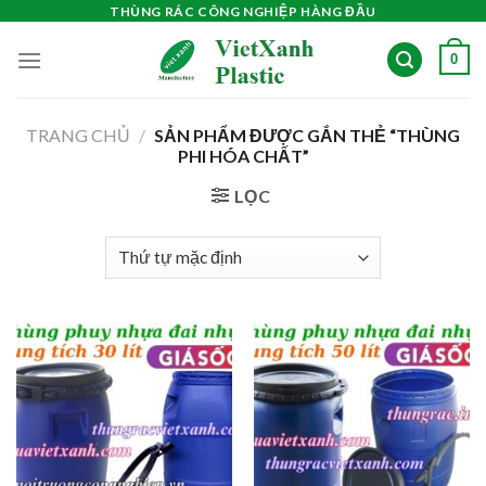
Skip
THÙNG RÁC CÔNG NGHIỆP HÀNG ĐẦU
to
0
content
TRANG CHỦ
/
SẢN PHẨM ĐƯỢC GẮN THẺ “THÙNG
PHI HÓA CHẤT”
LỌC