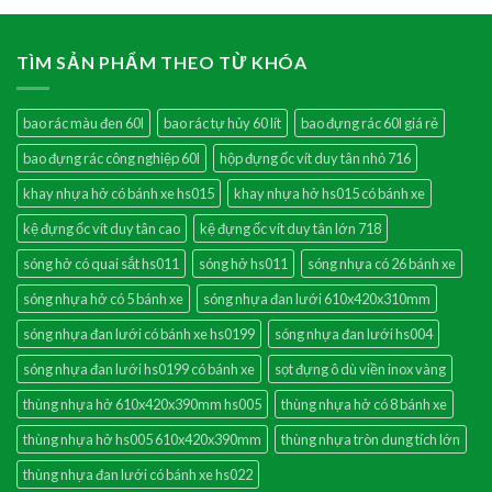
TÌM SẢN PHẨM THEO TỪ KHÓA
bao rác màu đen 60l
bao rác tự hủy 60 lít
bao đựng rác 60l giá rẻ
bao đựng rác công nghiệp 60l
hộp đựng ốc vít duy tân nhỏ 716
khay nhựa hở có bánh xe hs015
khay nhựa hở hs015 có bánh xe
kệ đựng ốc vít duy tân cao
kệ đựng ốc vít duy tân lớn 718
sóng hở có quai sắt hs011
sóng hở hs011
sóng nhựa có 26 bánh xe
sóng nhựa hở có 5 bánh xe
sóng nhựa đan lưới 610x420x310mm
sóng nhựa đan lưới có bánh xe hs0199
sóng nhựa đan lưới hs004
sóng nhựa đan lưới hs0199 có bánh xe
sọt đựng ô dù viền inox vàng
thùng nhựa hở 610x420x390mm hs005
thùng nhựa hở có 8 bánh xe
thùng nhựa hở hs005 610x420x390mm
thùng nhựa tròn dung tích lớn
thùng nhựa đan lưới có bánh xe hs022