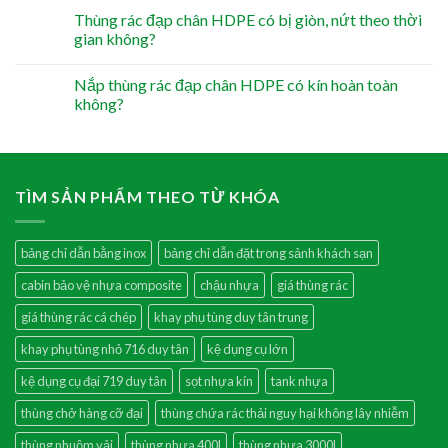
Thùng rác đạp chân HDPE có bị giòn, nứt theo thời
gian không?
Nắp thùng rác đạp chân HDPE có kín hoàn toàn
không?
TÌM SẢN PHẨM THEO TỪ KHÓA
bảng chỉ dẫn bằng inox
bảng chỉ dẫn đặt trong sảnh khách sạn
cabin bảo vệ nhựa composite
chậu nhựa
giá thùng rác
giá thùng rác cá chép
khay phụ tùng duy tân trung
khay phụ tùng nhỏ 716 duy tân
kệ dụng cụ lớn
kệ dụng cụ đại 719 duy tân
sọt nhựa kín
tank nhựa
thùng chở hàng cỡ đại
thùng chứa rác thải nguy hại không lây nhiễm
thùng nhuộm vải
thùng nhựa 400l
thùng nhựa 3000l