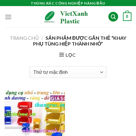
Skip
THÙNG RÁC CÔNG NGHIỆP HÀNG ĐẦU
to
0
content
TRANG CHỦ
/
SẢN PHẨM ĐƯỢC GẮN THẺ “KHAY
PHỤ TÙNG HIỆP THÀNH NHỎ”
LỌC