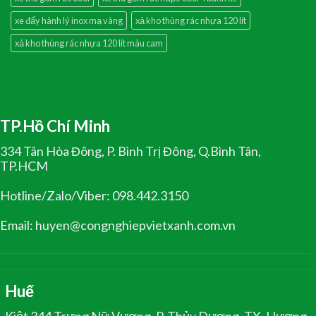
xe đẩy hành lý inox mạ vàng
xả kho thùng rác nhựa 120 lít
xả kho thùng rác nhựa 120 lít màu cam
TP.Hồ Chí Minh
334 Tân Hòa Đông, P. Bình Trị Đông, Q.Bình Tân,
TP.HCM
Hotline/Zalo/Viber: 098.442.3150
Email: huyen@congnghiepvietxanh.com.vn
Huế
Kiệt 344 Trưng Nữ Vương, P. Thủy Dương, TX. Hương