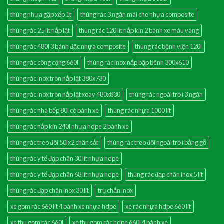
thùng nhựa gập xếp 1t
thùng rác 3 ngăn mái che nhựa composite
thùng rác 25 lít nắp lật
thùng rác 120 lít nắp kín 2 bánh xe màu vàng
thùng rác 480l 3 bánh đặc nhựa composite
thùng rác bệnh viện 120l
thùng rác công cộng 660l
thùng rác inox nắp bập bênh 300x610
thùng rác inox tròn nắp lật 380x730
thùng rác inox tròn nắp lật xoay 480x830
thùng rác ngoài trời 3 ngăn
thùng rác nhà bếp 80l có bánh xe
thùng rác nhựa 1000 lít
thùng rác nắp kín 240l nhựa hdpe 2 bánh xe
thùng rác treo đôi 50lx2 chân sắt
thùng rác treo đôi ngoài trời bằng gỗ
thùng rác y tế đạp chân 30 lít nhựa hdpe
thùng rác y tế đạp chân 68 lít nhựa hdpe
thùng rác đạp chân inox 5 lít
thùng rác đạp chân inox 30 lít
trụ chắn inox
xe gom rác 660 lít 4 bánh xe nhựa hdpe
xe rác nhựa hdpe 660 lít
xe thu gom rác 660l
xe thu gom rác hdpe 660l 4 bánh xe