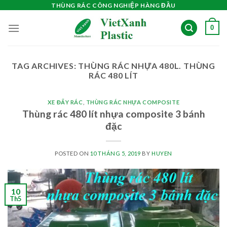
Skip
THÙNG RÁC CÔNG NGHIỆP HÀNG ĐẦU
to
0
content
TAG ARCHIVES:
THÙNG RÁC NHỰA 480L. THÙNG
RÁC 480 LÍT
XE ĐẨY RÁC
,
THÙNG RÁC NHỰA COMPOSITE
Thùng rác 480 lít nhựa composite 3 bánh
đặc
POSTED ON
10 THÁNG 5, 2019
BY
HUYEN
10
Th5