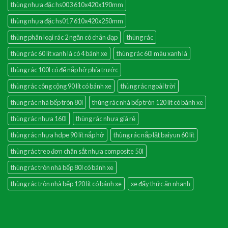
thùng nhựa đặc hs003 610x420x190mm
thùng nhựa đặc hs017 610x420x250mm
thùng phân loại rác 2 ngăn có chân đạp
thùng rác
thùng rác 60 lít xanh lá có 4 bánh xe
thùng rác 60l màu xanh lá
thùng rác 100l có đế nắp hở phía trước
thùng rác công cộng 90 lít có bánh xe
thùng rác ngoài trời
thùng rác nhà bếp tròn 80l
thùng rác nhà bếp tròn 120 lít có bánh xe
thùng rác nhựa 160l
thùng rác nhựa giá rẻ
thùng rác nhựa hdpe 90 lít nắp hở
thùng rác nắp lật baiyun 60 lít
thùng rác treo đơn chân sắt nhựa composite 50l
thùng rác tròn nhà bếp 80l có bánh xe
thùng rác tròn nhà bếp 120 lít có bánh xe
xe đẩy thức ăn nhanh