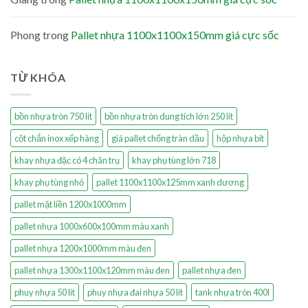
Phong
trong
Pallet nhựa 1100x1100x150mm giá cực sốc
TỪ KHÓA
bồn nhựa tròn 750 lít
bồn nhựa tròn dung tích lớn 250 lít
cột chắn inox xếp hàng
giá pallet chống tràn dầu
hộp nhựa bít
khay nhựa đặc có 4 chân trụ
khay phụ tùng lớn 718
khay phụ tùng nhỏ
pallet 1100x1100x125mm xanh dương
pallet mặt liền 1200x1000mm
pallet nhựa 1000x600x100mm màu xanh
pallet nhựa 1200x1000mm màu đen
pallet nhựa 1300x1100x120mm màu đen
pallet nhựa đen
phuy nhựa 50 lít
phuy nhựa đai nhựa 50 lít
tank nhựa tròn 400l