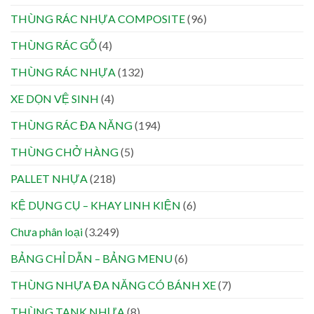
THÙNG RÁC NHỰA COMPOSITE
(96)
THÙNG RÁC GỖ
(4)
THÙNG RÁC NHỰA
(132)
XE DỌN VỆ SINH
(4)
THÙNG RÁC ĐA NĂNG
(194)
THÙNG CHỞ HÀNG
(5)
PALLET NHỰA
(218)
KỆ DỤNG CỤ – KHAY LINH KIỆN
(6)
Chưa phân loại
(3.249)
BẢNG CHỈ DẪN – BẢNG MENU
(6)
THÙNG NHỰA ĐA NĂNG CÓ BÁNH XE
(7)
THÙNG TANK NHỰA
(8)