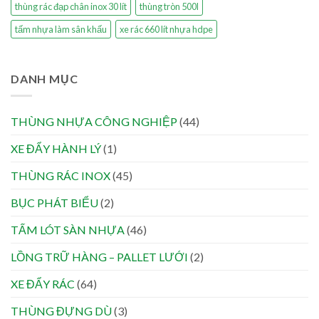
thùng rác đạp chân inox 30 lít
thùng tròn 500l
tấm nhựa làm sân khấu
xe rác 660 lít nhựa hdpe
DANH MỤC
THÙNG NHỰA CÔNG NGHIỆP
(44)
XE ĐẨY HÀNH LÝ
(1)
THÙNG RÁC INOX
(45)
BỤC PHÁT BIỂU
(2)
TẤM LÓT SÀN NHỰA
(46)
LỒNG TRỮ HÀNG – PALLET LƯỚI
(2)
XE ĐẨY RÁC
(64)
THÙNG ĐỰNG DÙ
(3)