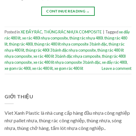
CONTINUE READING
→
Posted in
XE ĐẨY RÁC
,
THÙNG RÁC NHỰA COMPOSITE
|
Tagged
xe đẩy
rác 480 lít
,
xe rác 480l nhựa composite
,
thùng rác nhựa 480l. thùng rác 480
lít
,
thùng rác 480l
,
thùng rác 480 lít nhựa composite 3 bánh đặc
,
thùng rác
nhựa 480 lít
,
thùng rác 480l 3 bánh đặc nhựa composite
,
thùng rác 480 lít
nhựa composite
,
xe rác 480 lít 3 bánh đặc nhựa composite
,
thùng rác 480l
nhựa composite
,
xe rác 480 lít nhựa composite 3 bánh đặc
,
xe đẩy rác 480l
,
xe gom rác 480l
,
xe rác 480 lít
,
xe gom rác 480 lít
Leave a comment
GIỚI THIỆU
Viet Xanh Plastic là nhà cung cấp hàng đầu nhựa công nghiệp
như pallet nhựa, thùng rác công nghiệp, thùng nhựa, sóng
nhựa, thùng chở hàng, tấm lót nhựa công nghiệp..