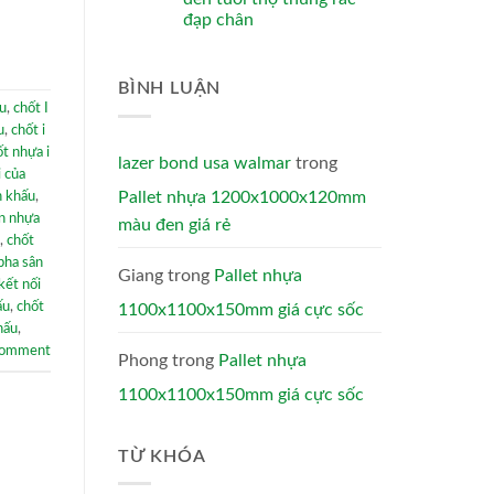
đạp chân
BÌNH LUẬN
ấu
,
chốt I
u
,
chốt i
t nhựa i
lazer bond usa walmar
trong
i của
Pallet nhựa 1200x1000x120mm
n khấu
,
án nhựa
màu đen giá rẻ
,
chốt
pha sân
Giang
trong
Pallet nhựa
kết nối
ấu
,
chốt
1100x1100x150mm giá cực sốc
hấu
,
comment
Phong
trong
Pallet nhựa
1100x1100x150mm giá cực sốc
TỪ KHÓA