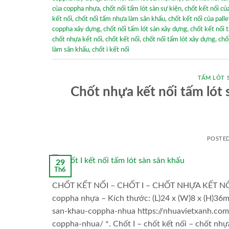
cùa coppha nhựa
,
chốt nối tấm lót sàn sự kiện
,
chốt kết nối củ
kết nối
,
chốt nối tấm nhựa làm sân khấu
,
chốt kết nối của pall
coppha xây dựng
,
chốt nối tấm lót sàn xây dựng
,
chốt kết nối 
chốt nhựa kết nối
,
chốt kết nối
,
chốt nối tấm lót xây dựng
,
chố
làm sân khấu
,
chốt i kết nối
TẤM LÓT 
Chốt nhựa kết nối tấm lót s
POSTE
29
Th6
CHỐT KẾT NỐI – CHỐT I – CHỐT NHỰA KẾT NỐI – 
coppha nhựa – Kích thước: (L)24 x (W)8 x (H)36m
san-khau-coppha-nhua https://nhuavietxanh.com
coppha-nhua/ *. Chốt I – chốt kết nối – chốt nhự