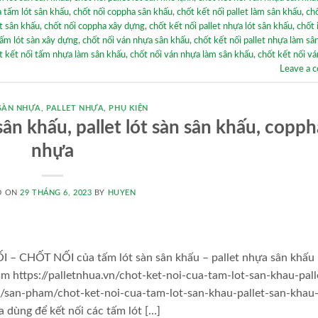
a tấm lót sân khấu
,
chốt nối coppha sân khấu
,
chốt kết nối pallet làm sân khấu
,
chố
et sân khấu
,
chốt nối coppha xây dựng
,
chốt kết nối pallet nhựa lót sân khấu
,
chốt 
tấm lót sàn xây dựng
,
chốt nối ván nhựa sân khấu
,
chốt kết nối pallet nhựa làm sâ
t kết nối tấm nhựa làm sân khấu
,
chốt nối ván nhựa làm sân khấu
,
chốt kết nối v
Leave a 
SÀN NHỰA
,
PALLET NHỰA
,
PHỤ KIỆN
ân khấu, pallet lót sàn sân khấu, copph
nhựa
D ON
29 THÁNG 6, 2023
BY
HUYEN
CHỐT NỐI của tấm lót sàn sân khấu – pallet nhựa sân khấu
m https://palletnhua.vn/chot-ket-noi-cua-tam-lot-san-khau-pall
/san-pham/chot-ket-noi-cua-tam-lot-san-khau-pallet-san-khau
a dùng để kết nối các tấm lót […]