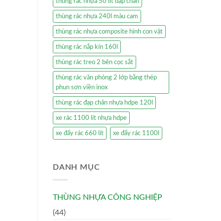
thùng rác nhựa 50 lít đạp chân
thùng rác nhựa 240l màu cam
thùng rác nhựa composite hình con vật
thùng rác nắp kín 160l
thùng rác treo 2 bên cọc sắt
thùng rác văn phòng 2 lớp bằng thép
phun sơn viền inox
thùng rác đạp chân nhựa hdpe 120l
xe rác 1100 lít nhựa hdpe
xe đẩy rác 660 lít
xe đẩy rác 1100l
DANH MỤC
THÙNG NHỰA CÔNG NGHIỆP
(44)