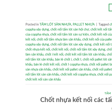
Posted in
TẤM LÓT SÀN NHỰA
,
PALLET NHỰA
|
Tagged
c
coppha xây dựng
,
chốt nối tấm lót sàn hội chợ
,
chốt kết nối tấ
cùa coppha nhựa
,
chốt nối tấm lót sàn sự kiện
,
chốt kết nối củ
kết nối
,
chốt nối tấm nhựa làm sân khấu
,
chốt kết nối của pall
coppha xây dựng
,
chốt nối tấm lót sàn xây dựng
,
chốt kết nối 
chốt nhựa kết nối
,
chốt kết nối
,
chốt nối tấm lót xây dựng
,
chố
làm sân khấu
,
chốt i kết nối
,
chốt kết nối tấm lót sân khấu
,
chố
nối tấm lót sân khấu
,
bán lẻ chốt i
,
chốt I
,
chốt nối pallet lót s
khấu
,
bán lẻ chốt kết nối
,
chốt I coppha nhựa
,
chốt nối pallet 
sàn nhựa sân khấu
,
chốt kết nối pallet sân khấu
,
chốt nối palle
nối tấm lót sàn sân khấu
,
chốt kết nối coppha nhựa
,
chốt nối p
chốt kết nối sàn sân khấu
TẤM
Chốt nhựa kết nối các tấm