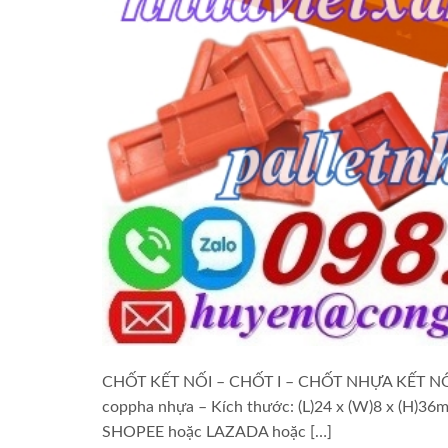
CHỐT KẾT NỐI – CHỐT I – CHỐT NHỰA KẾT NỐI – 
coppha nhựa – Kích thước: (L)24 x (W)8 x (H)36
SHOPEE hoặc LAZADA hoặc […]