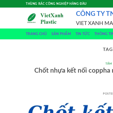
Skip
THÙNG RÁC CÔNG NGHIỆP HÀNG ĐẦU
to
CÔNG TY T
content
VIET XANH M
TRANG CHỦ
SẢN PHẨM
TIN TỨC
THÔNG TI
TAG
TẤM
Chốt nhựa kết nối coppha nh
POSTE