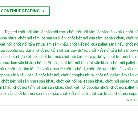
CONTINUE READING
→
|
Tagged
chốt nối tấm lót sàn hội chợ
,
chốt kết nối tấm lót sàn sân khấu
,
chốt nố
oppha nhựa
,
chốt nối tấm lót sàn sự kiện
,
chốt kết nối của tấm lót sân khấu
,
chốt n
kết nối
,
chốt nối tấm nhựa làm sân khấu
,
chốt kết nối của pallet sân khấu
,
chốt nố
 của coppha xây dựng
,
chốt nối tấm lót sàn xây dựng
,
chốt kết nối tấm lót sàn xây
khấu
,
chốt nhựa kết nối
,
chốt kết nối
,
chốt nối tấm lót xây dựng
,
chốt kết nối tấm
n nhựa làm sân khấu
,
chốt i kết nối
,
chốt kết nối tấm lót sân khấu
,
chốt nối pallet 
khấu
,
chốt nối tấm lót sân khấu
,
bán lẻ chốt i
,
chốt I
,
chốt nối pallet lót sân khấu
,
c
coppha sân khấu
,
bán lẻ chốt kết nối
,
chốt I coppha nhựa
,
chốt nối pallet làm sân k
,
chốt kết nối sàn nhựa sân khấu
,
chốt kết nối pallet sân khấu
,
chốt nối pallet nhự
ân khấu
,
chốt nối tấm lót sàn sân khấu
,
chốt kết nối coppha nhựa
,
chốt nối pallet 
sân khấu
,
chốt kết nối sàn sân khấu
,
chốt kết nối pallet lót sân khấu
,
chốt nối cop
Leave a 