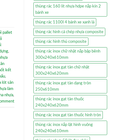
thùng rác 160 lít nhựa hdpe nắp kín 2
bánh xe
thùng rác 1100l 4 bánh xe xanh lá
thùng rác hình cá chép nhựa composite
i pallet
ối
thùng rác hình thú composite
i
thùng rác inox chữ nhật nắp bập bênh
 dựng
,
300x240x610mm
 nhựa
sân
thùng rác inox gạt tàn chữ nhật
hốt kết
300x240x620mm
hấu
,
a lót sân
thùng rác inox gạt tàn dạng tròn
nhựa làm
250x610mm
pha nhựa
,
thùng rác inox gạt tàn thuốc
comment
240x240x620mm
thùng rác inox gạt tàn thuốc hình tròn
thùng rác inox nắp lật hình vuông
240x240x610mm