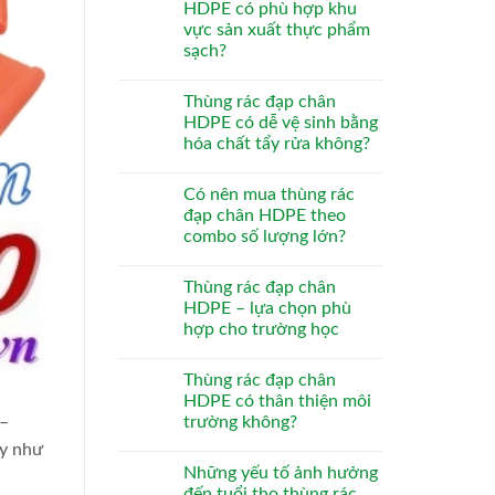
HDPE có phù hợp khu
vực sản xuất thực phẩm
sạch?
Thùng rác đạp chân
HDPE có dễ vệ sinh bằng
hóa chất tẩy rửa không?
Có nên mua thùng rác
đạp chân HDPE theo
combo số lượng lớn?
Thùng rác đạp chân
HDPE – lựa chọn phù
hợp cho trường học
Thùng rác đạp chân
HDPE có thân thiện môi
 –
trường không?
ty như
Những yếu tố ảnh hưởng
đến tuổi thọ thùng rác