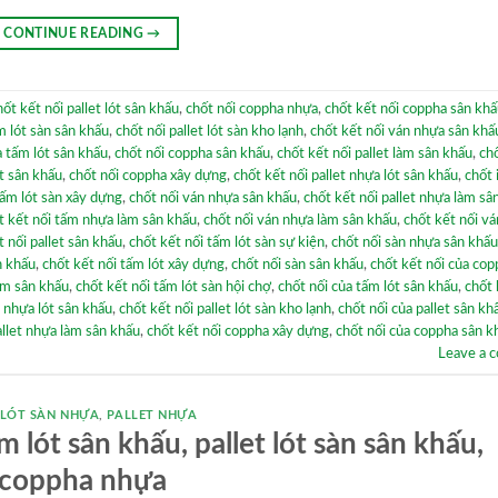
CONTINUE READING
→
hốt kết nối pallet lót sân khấu
,
chốt nối coppha nhựa
,
chốt kết nối coppha sân kh
m lót sàn sân khấu
,
chốt nối pallet lót sàn kho lạnh
,
chốt kết nối ván nhựa sân khấ
a tấm lót sân khấu
,
chốt nối coppha sân khấu
,
chốt kết nối pallet làm sân khấu
,
chố
et sân khấu
,
chốt nối coppha xây dựng
,
chốt kết nối pallet nhựa lót sân khấu
,
chốt 
tấm lót sàn xây dựng
,
chốt nối ván nhựa sân khấu
,
chốt kết nối pallet nhựa làm sâ
t kết nối tấm nhựa làm sân khấu
,
chốt nối ván nhựa làm sân khấu
,
chốt kết nối v
t nối pallet sân khấu
,
chốt kết nối tấm lót sàn sự kiện
,
chốt nối sàn nhựa sân khấu
ân khấu
,
chốt kết nối tấm lót xây dựng
,
chốt nối sàn sân khấu
,
chốt kết nối của cop
làm sân khấu
,
chốt kết nối tấm lót sàn hội chợ
,
chốt nối của tấm lót sân khấu
,
chốt 
t nhựa lót sân khấu
,
chốt kết nối pallet lót sàn kho lạnh
,
chốt nối của pallet sân kh
allet nhựa làm sân khấu
,
chốt kết nối coppha xây dựng
,
chốt nối của coppha sân k
Leave a 
 LÓT SÀN NHỰA
,
PALLET NHỰA
 lót sân khấu, pallet lót sàn sân khấu,
coppha nhựa