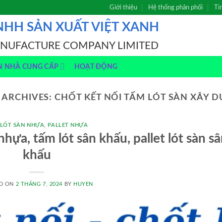
Giới thiệu
Hệ thống phân phối
Ti
NHH SẢN XUẤT VIỆT XANH
ANUFACTURE COMPANY LIMITED
N NHÀ CUNG CẤP
HOẠT ĐỘNG
 ARCHIVES:
CHỐT KẾT NỐI TẤM LÓT SÀN XÂY 
 LÓT SÀN NHỰA
,
PALLET NHỰA
ựa, tấm lót sân khấu, pallet lót sàn s
khấu
D ON
2 THÁNG 7, 2024
BY
HUYEN