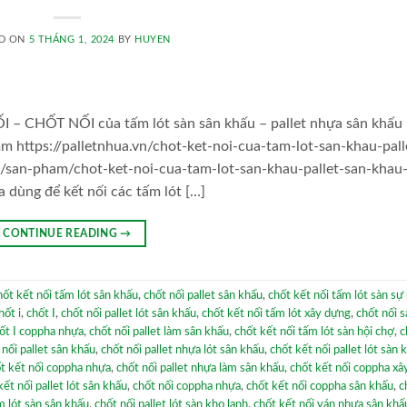
D ON
5 THÁNG 1, 2024
BY
HUYEN
CHỐT NỐI của tấm lót sàn sân khấu – pallet nhựa sân khấu
m https://palletnhua.vn/chot-ket-noi-cua-tam-lot-san-khau-pall
/san-pham/chot-ket-noi-cua-tam-lot-san-khau-pallet-san-khau
a dùng để kết nối các tấm lót […]
CONTINUE READING
→
hốt kết nối tấm lót sân khấu
,
chốt nối pallet sân khấu
,
chốt kết nối tấm lót sàn sự
hốt i
,
chốt I
,
chốt nối pallet lót sân khấu
,
chốt kết nối tấm lót xây dựng
,
chốt nối s
ốt I coppha nhựa
,
chốt nối pallet làm sân khấu
,
chốt kết nối tấm lót sàn hội chợ
,
c
 nối pallet sân khấu
,
chốt nối pallet nhựa lót sân khấu
,
chốt kết nối pallet lót sàn 
t kết nối coppha nhựa
,
chốt nối pallet nhựa làm sân khấu
,
chốt kết nối coppha xâ
kết nối pallet lót sân khấu
,
chốt nối coppha nhựa
,
chốt kết nối coppha sân khấu
,
c
m lót sàn sân khấu
,
chốt nối pallet lót sàn kho lạnh
,
chốt kết nối ván nhựa sân khấ