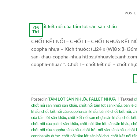
POSTE
05
Th1
CHỐT KẾT NỐI – CHỐT I – CHỐT NHỰA KẾT NỐI – 
coppha nhựa – Kích thước: (L)24 x (W)8 x (H)36m
san-khau-coppha-nhua https://nhuavietxanh.com
coppha-nhua/ *. Chốt I – chốt kết nối – chốt nhự
Posted in
TẤM LÓT SÀN NHỰA
,
PALLET NHỰA
|
Tagged
c
chốt nối sàn nhựa sân khấu
,
chốt nối tấm lót sân khấu
,
bán lẻ c
khấu
,
chốt kết nối của coppha sân khấu
,
bán lẻ chốt kết nối
,
ch
của tấm lót sân khấu
,
chốt kết nối sàn nhựa sân khấu
,
chốt kết
chốt nối của pallet sân khấu
,
chốt nối tấm lót sàn sân khấu
,
chố
chốt nối của coppha sân khấu
,
chốt kết nối sàn sân khấu
,
chốt 
coppha xây dựng
,
chốt nối tấm lót sàn hội chợ
,
chốt kết nối tấ