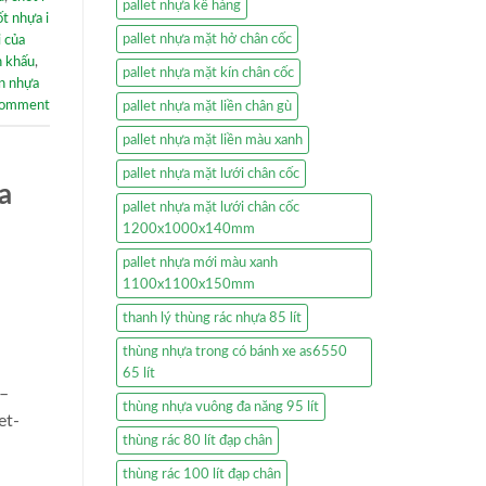
pallet nhựa kê hàng
t nhựa i
pallet nhựa mặt hở chân cốc
i của
n khấu
,
pallet nhựa mặt kín chân cốc
án nhựa
comment
pallet nhựa mặt liền chân gù
pallet nhựa mặt liền màu xanh
pallet nhựa mặt lưới chân cốc
a
pallet nhựa mặt lưới chân cốc
1200x1000x140mm
pallet nhựa mới màu xanh
1100x1100x150mm
thanh lý thùng rác nhựa 85 lít
thùng nhựa trong có bánh xe as6550
65 lít
 –
thùng nhựa vuông đa năng 95 lít
et-
thùng rác 80 lít đạp chân
-
thùng rác 100 lít đạp chân