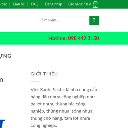
n tức
Liên hệ
FAQ
Đăng nhập
Giỏ hàng /
0
₫
0
Tìm
kiếm:
Hotline: 098 442 3150
DỰNG
GIỚI THIỆU
ân
Viet Xanh Plastic là nhà cung cấp
hàng đầu nhựa công nghiệp như
pallet nhựa, thùng rác công
nghiệp, thùng nhựa, sóng nhựa,
thùng chở hàng, tấm lót nhựa
công nghiệp..