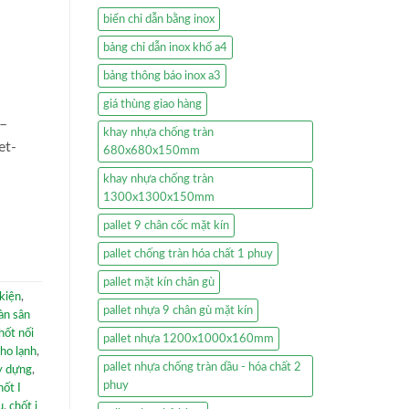
biển chỉ dẫn bằng inox
bảng chỉ dẫn inox khổ a4
bảng thông báo inox a3
giá thùng giao hàng
 –
khay nhựa chống tràn
et-
680x680x150mm
-
khay nhựa chống tràn
1300x1300x150mm
pallet 9 chân cốc mặt kín
pallet chống tràn hóa chất 1 phuy
pallet mặt kín chân gù
 kiện
,
pallet nhựa 9 chân gù mặt kín
àn sân
hốt nối
pallet nhựa 1200x1000x160mm
kho lạnh
,
pallet nhựa chống tràn dầu - hóa chất 2
y dựng
,
phuy
hốt I
u
,
chốt i