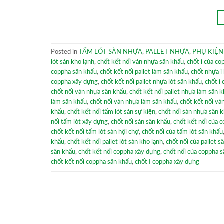
Posted in
TẤM LÓT SÀN NHỰA
,
PALLET NHỰA
,
PHỤ KIỆN
lót sàn kho lạnh
,
chốt kết nối ván nhựa sân khấu
,
chốt i cùa c
coppha sân khấu
,
chốt kết nối pallet làm sân khấu
,
chốt nhựa i 
coppha xây dựng
,
chốt kết nối pallet nhựa lót sân khấu
,
chốt i
chốt nối ván nhựa sân khấu
,
chốt kết nối pallet nhựa làm sân 
làm sân khấu
,
chốt nối ván nhựa làm sân khấu
,
chốt kết nối vá
khấu
,
chốt kết nối tấm lót sàn sự kiện
,
chốt nối sàn nhựa sân 
nối tấm lót xây dựng
,
chốt nối sàn sân khấu
,
chốt kết nối của 
chốt kết nối tấm lót sàn hội chợ
,
chốt nối của tấm lót sân khấu
khấu
,
chốt kết nối pallet lót sàn kho lạnh
,
chốt nối của pallet s
sân khấu
,
chốt kết nối coppha xây dựng
,
chốt nối của coppha 
chốt kết nối coppha sân khấu
,
chốt I coppha xây dựng