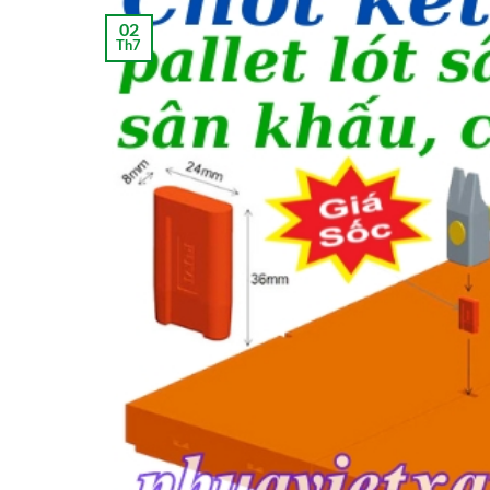
02
Th7