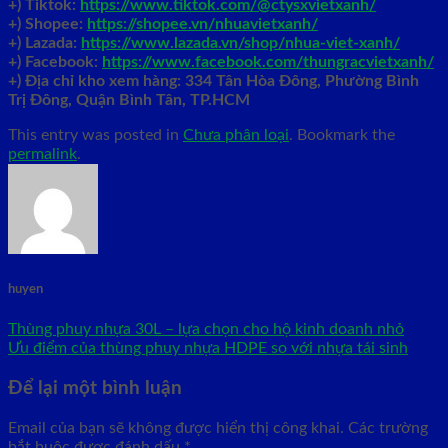
+) Tiktok:
https://www.tiktok.com/@ctysxvietxanh/
+) Shopee:
https://shopee.vn/nhuavietxanh/
+) Lazada:
https://www.lazada.vn/shop/nhua-viet-xanh/
+) Facebook:
https://www.facebook.com/thungracvietxanh/
+)
Địa chỉ kho xem hàng: 334 Tân Hòa Đông, Phường Bình
Trị Đông, Quận Bình Tân, TP.HCM
This entry was posted in
Chưa phân loại
. Bookmark the
permalink
.
huyen
Thùng phuy nhựa 30L – lựa chọn cho hộ kinh doanh nhỏ
Ưu điểm của thùng phuy nhựa HDPE so với nhựa tái sinh
Để lại một bình luận
Email của bạn sẽ không được hiển thị công khai.
Các trường
bắt buộc được đánh dấu
*