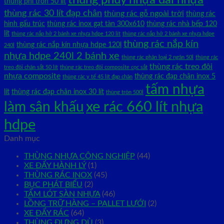
thùng phi tròn 50 lít
thùng rác 30 lít đạp chân
thùng rác gỗ ngoài trời
thùng rác
hình gấu trúc
thùng rác inox gạt tàn 300x610
thùng rác nhà bếp 120
lít
thùng rác nắp hở 2 bánh xe nhựa hdpe 120 lít
thùng rác nắp hở 2 bánh xe nhựa hdpe
thùng rác nắp kín
thùng rác nắp kín nhựa hdpe 120l
240l
nhựa hdpe 240l 2 bánh xe
thùng rác phân loại 2 ngăn 50l
thùng rác
thùng rác treo đôi
treo đôi chân sắt 50 lít
thùng rác treo đôi composite cọc sắt
nhựa composite
thùng rác đạp chân inox 5
thùng rác y tế 45 lít đạp chân
tấm nhựa
lít
thùng rác đạp chân inox 30 lít
thùng tròn 500l
xe rác 660 lít nhựa
làm sân khấu
hdpe
Danh mục
THÙNG NHỰA CÔNG NGHIỆP
(44)
XE ĐẨY HÀNH LÝ
(1)
THÙNG RÁC INOX
(45)
BỤC PHÁT BIỂU
(2)
TẤM LÓT SÀN NHỰA
(46)
LỒNG TRỮ HÀNG – PALLET LƯỚI
(2)
XE ĐẨY RÁC
(64)
THÙNG ĐỰNG DÙ
(3)