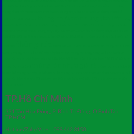
sóng nhựa đan lưới 610x420x310mm
sóng nhựa đan lưới có bánh xe hs0199
sóng nhựa
đan lưới hs004
sóng nhựa đan lưới hs0199 có bánh xe
sọt đựng ô dù viền inox vàng
thùng nhựa hở 610x420x390mm hs005
thùng nhựa hở có 8 bánh xe
thùng nhựa hở
thùng nhựa tròn dung tích lớn
hs005 610x420x390mm
thùng
nhựa đan lưới có bánh xe hs022
thùng nhựa đan lưới hs022 có bánh xe
thùng nhựa đặc
610x420x190mm hs003
thùng nhựa đặc 610x420x250mm hs017
thùng nhựa đặc hs003
610x420x190mm
thùng nhựa đặc hs017 610x420x250mm
thùng phân loại rác 2 ngăn có
thùng rác
chân đạp
thùng rác 60 lít xanh lá có 4 bánh xe
thùng rác 60l màu
xanh lá
thùng rác 100l có đế nắp hở phía trước
thùng rác công cộng 90 lít có bánh xe
thùng rác ngoài trời
thùng rác nhà bếp tròn 80l
thùng rác nhà bếp tròn 120 lít có bánh xe
thùng rác nhựa giá rẻ
thùng rác nhựa 160l
thùng rác nhựa hdpe 90
lít nắp hở
thùng rác nắp lật baiyun 60 lít
thùng rác treo đơn chân sắt nhựa composite 50l
thùng rác tròn nhà bếp 80l có bánh xe
thùng rác tròn nhà bếp 120 lít có bánh xe
xe đẩy
thức ăn nhanh
TP.Hồ Chí Minh
334 Tân Hòa Đông, P. Bình Trị Đông, Q.Bình Tân,
TP.HCM
Hotline/Zalo/Viber: 098.442.3150