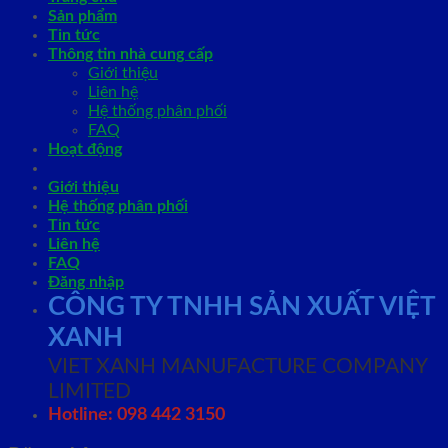
Sản phẩm
Tin tức
Thông tin nhà cung cấp
Giới thiệu
Liên hệ
Hệ thống phân phối
FAQ
Hoạt động
Giới thiệu
Hệ thống phân phối
Tin tức
Liên hệ
FAQ
Đăng nhập
CÔNG TY TNHH SẢN XUẤT VIỆT
XANH
VIET XANH MANUFACTURE COMPANY
LIMITED
Hotline: 098 442 3150