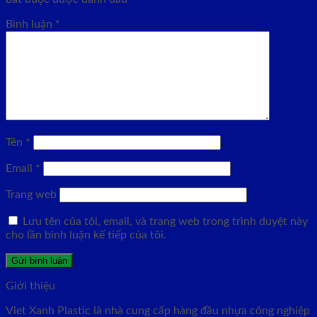
Bình luận
*
Tên
*
Email
*
Trang web
Lưu tên của tôi, email, và trang web trong trình duyệt này
cho lần bình luận kế tiếp của tôi.
Giới thiệu
Viet Xanh Plastic là nhà cung cấp hàng đầu nhựa công nghiệp