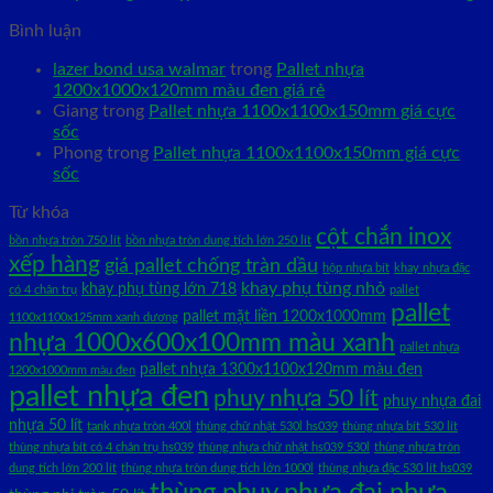
Bình luận
lazer bond usa walmar
trong
Pallet nhựa
1200x1000x120mm màu đen giá rẻ
Giang
trong
Pallet nhựa 1100x1100x150mm giá cực
sốc
Phong
trong
Pallet nhựa 1100x1100x150mm giá cực
sốc
Từ khóa
cột chắn inox
bồn nhựa tròn 750 lít
bồn nhựa tròn dung tích lớn 250 lít
xếp hàng
giá pallet chống tràn dầu
hộp nhựa bít
khay nhựa đặc
khay phụ tùng nhỏ
khay phụ tùng lớn 718
có 4 chân trụ
pallet
pallet
pallet mặt liền 1200x1000mm
1100x1100x125mm xanh dương
nhựa 1000x600x100mm màu xanh
pallet nhựa
pallet nhựa 1300x1100x120mm màu đen
1200x1000mm màu đen
pallet nhựa đen
phuy nhựa 50 lít
phuy nhựa đai
nhựa 50 lít
tank nhựa tròn 400l
thùng chữ nhật 530l hs039
thùng nhựa bít 530 lít
thùng nhựa bít có 4 chân trụ hs039
thùng nhựa chữ nhật hs039 530l
thùng nhựa tròn
dung tích lớn 200 lít
thùng nhựa tròn dung tích lớn 1000l
thùng nhựa đặc 530 lít hs039
thùng phuy nhựa đai nhựa