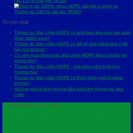
rác 120 lít nắp kín TR120
Thùng rác 240 lít nắp kín TR240
Tin mới nhất
Thùng rác đạp chân HDPE có phù hợp khu vực sản xuất
thực phẩm sạch?
Thùng rác đạp chân HDPE có dễ vệ sinh bằng hóa chất
tẩy rửa không?
Có nên mua thùng rác đạp chân HDPE theo combo số
lượng lớn?
Thùng rác đạp chân HDPE – lựa chọn phù hợp cho
trường học
Thùng rác đạp chân HDPE có thân thiện môi trường
không?
Những yếu tố ảnh hưởng đến tuổi thọ thùng rác đạp
chân
Tìm sản phẩm theo từ khóa
bao rác màu đen 60l
bao rác tự hủy 60 lít
bao đựng rác 60l giá rẻ
bao đựng rác công
nghiệp 60l
hộp đựng ốc vít duy tân nhỏ 716
khay nhựa hở có bánh xe hs015
khay nhựa
hở hs015 có bánh xe
kệ đựng ốc vít duy tân cao
kệ đựng ốc vít duy tân lớn 718
sóng hở
có quai sắt hs011
sóng hở hs011
sóng nhựa có 26 bánh xe
sóng nhựa hở có 5 bánh xe