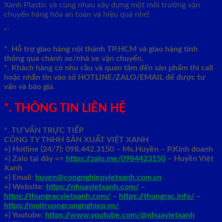
Xanh Plastic và cùng nhau xây dựng một môi trường vận
chuyển hàng hóa an toàn và hiệu quả nhé!
“`
*. Hỗ trợ giao hàng nội thành TP.HCM và giao hàng tỉnh
thông qua chành xe/nhà xe vận chuyển.
*. Khách hàng có nhu cầu và quan tâm đến sản phẩm thì call
hoặc nhắn tin vào số HOTLINE/ZALO/EMAIL để được tư
vấn và báo giá.
*. THÔNG TIN LIÊN HỆ
*. TƯ VẤN TRỰC TIẾP
CÔNG TY TNHH SẢN XUẤT VIỆT XANH
+)
Hotline (24/7): 098.442.3150 – Ms.Huyền – P.Kinh doanh
+)
Zalo tại đây =>
https://zalo.me/0984423150
– Huyền Việt
Xanh
+) Email:
huyen@congnghiepvietxanh.com.vn
+) Website:
https://nhuavietxanh.com/
–
https://thungracvietxanh.com/
–
https://thungrac.info/
–
https://moitruongcongnghiep.vn/
+) Youtube:
https://www.youtube.com/@nhuavietxanh