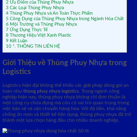
2
Ưu Điểm của Thùng Phuy Nhựa
3
Các Loại Thùng Phuy Nhựa
4
Thùng Phuy Nhựa và An Toàn Thực Phẩm
5
Công Dụng của Thùng Phuy Nhựa trong Ngành Hóa Chất
6
Mội Trường và Thùng Phuy Nhựa
7
Ứng Dụng Thực Tế
8
Thương Hiệu Việt Xanh Plastic
9
Kết Luận
10
*. THÔNG TIN LIÊN HỆ
Giới Thiệu về Thùng Phuy Nhựa trong
Logistics
Logistics hiện đại không thể thiếu các giải pháp đóng gói an
toàn như
thùng phuy nhựa logistics
. Trong ngành công
nghiệp hiện nay, thùng phuy nhựa không chỉ đơn thuần là
một công cụ chứa đựng mà còn có vai trò quan trọng trong
việc bảo vệ và vận chuyển hàng hóa. Với độ bền, khả năng
chống ăn mòn và thiết kế tiện dụng, thùng phuy nhựa đã trở
thành một lựa chọn hàng đầu cho nhiều doanh nghiệp.