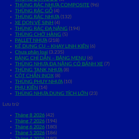
THÙNG RÁC NHỰA COMPOSITE
(96)
THÙNG RÁC GỖ
(4)
THÙNG RÁC NHỰA
(132)
XE DỌN VỆ SINH
(4)
THÙNG RÁC ĐA NĂNG
(194)
THÙNG CHỞ HÀNG
(5)
PALLET NHỰA
(218)
KỆ DỤNG CỤ – KHAY LINH KIỆN
(6)
Chưa phân loại
(3.235)
BẢNG CHỈ DẪN – BẢNG MENU
(6)
THÙNG NHỰA ĐA NĂNG CÓ BÁNH XE
(7)
THÙNG TANK NHỰA
(8)
CỘT CHẮN INOX
(8)
THÙNG PHUY NHỰA
(10)
PHỤ KIỆN
(14)
THÙNG NHỰA DUNG TÍCH LỚN
(23)
Lưu trữ
Tháng 8 2026
(42)
Tháng 7 2026
(194)
Tháng 6 2026
(180)
Tháng 5 2026
(186)
Tháng 4 2026
(180)