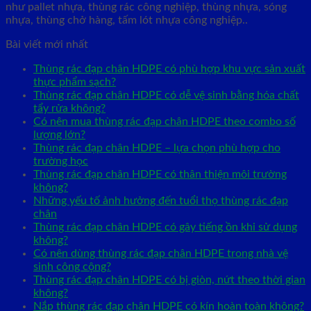
như pallet nhựa, thùng rác công nghiệp, thùng nhựa, sóng
nhựa, thùng chở hàng, tấm lót nhựa công nghiệp..
Bài viết mới nhất
Thùng rác đạp chân HDPE có phù hợp khu vực sản xuất
thực phẩm sạch?
Thùng rác đạp chân HDPE có dễ vệ sinh bằng hóa chất
tẩy rửa không?
Có nên mua thùng rác đạp chân HDPE theo combo số
lượng lớn?
Thùng rác đạp chân HDPE – lựa chọn phù hợp cho
trường học
Thùng rác đạp chân HDPE có thân thiện môi trường
không?
Những yếu tố ảnh hưởng đến tuổi thọ thùng rác đạp
chân
Thùng rác đạp chân HDPE có gây tiếng ồn khi sử dụng
không?
Có nên dùng thùng rác đạp chân HDPE trong nhà vệ
sinh công cộng?
Thùng rác đạp chân HDPE có bị giòn, nứt theo thời gian
không?
Nắp thùng rác đạp chân HDPE có kín hoàn toàn không?