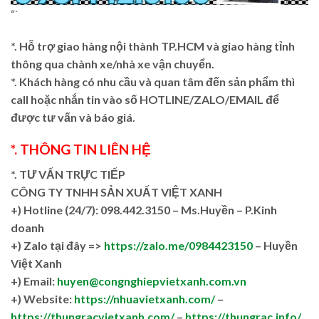
“`
*. Hỗ trợ giao hàng nội thành TP.HCM và giao hàng tỉnh
thông qua chành xe/nhà xe vận chuyển.
*. Khách hàng có nhu cầu và quan tâm đến sản phẩm thì
call hoặc nhắn tin vào số HOTLINE/ZALO/EMAIL để
được tư vấn và báo giá.
*. THÔNG TIN LIÊN HỆ
*. TƯ VẤN TRỰC TIẾP
CÔNG TY TNHH SẢN XUẤT VIỆT XANH
+)
Hotline (24/7): 098.442.3150 – Ms.Huyền – P.Kinh
doanh
+)
Zalo tại đây =>
https://zalo.me/0984423150
– Huyền
Việt Xanh
+) Email:
huyen@congnghiepvietxanh.com.vn
+) Website:
https://nhuavietxanh.com/
–
https://thungracvietxanh.com/
–
https://thungrac.info/