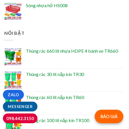
Sóng nhựa hở HS008
NỔI BẬT
Thùng rác 660 lít nhựa HDPE 4 bánh xe TR660
Thùng rác 30 lít nắp kín TR30
ZALO
Thùng rác 60 lít nắp kín TR60
MESSENGER
BÁO GIÁ
098.442.3150
Thùng rác 100 lít nắp kín TR100