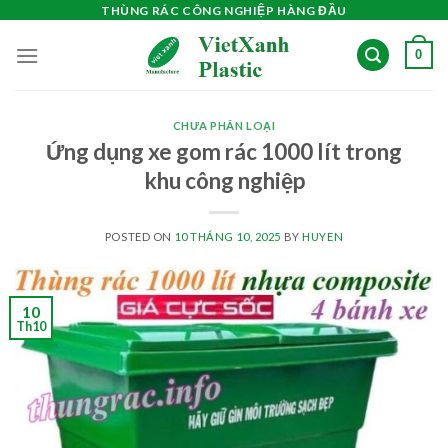
Skip
THÙNG RÁC CÔNG NGHIỆP HÀNG ĐẦU
to
0
content
CHƯA PHÂN LOẠI
Ứng dụng xe gom rác 1000 lít trong
khu công nghiệp
POSTED ON
10 THÁNG 10, 2025
BY
HUYEN
10
Th10