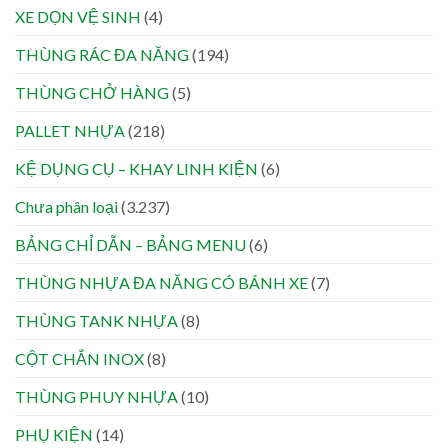
XE DỌN VỆ SINH
(4)
THÙNG RÁC ĐA NĂNG
(194)
THÙNG CHỞ HÀNG
(5)
PALLET NHỰA
(218)
KỆ DỤNG CỤ – KHAY LINH KIỆN
(6)
Chưa phân loại
(3.237)
BẢNG CHỈ DẪN – BẢNG MENU
(6)
THÙNG NHỰA ĐA NĂNG CÓ BÁNH XE
(7)
THÙNG TANK NHỰA
(8)
CỘT CHẮN INOX
(8)
THÙNG PHUY NHỰA
(10)
PHỤ KIỆN
(14)