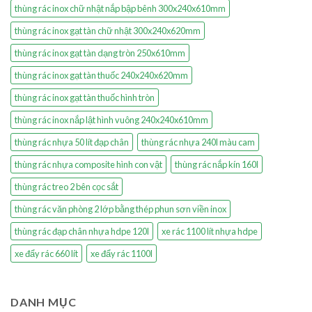
thùng rác inox chữ nhật nắp bập bênh 300x240x610mm
thùng rác inox gạt tàn chữ nhật 300x240x620mm
thùng rác inox gạt tàn dạng tròn 250x610mm
thùng rác inox gạt tàn thuốc 240x240x620mm
thùng rác inox gạt tàn thuốc hình tròn
thùng rác inox nắp lật hình vuông 240x240x610mm
thùng rác nhựa 50 lít đạp chân
thùng rác nhựa 240l màu cam
thùng rác nhựa composite hình con vật
thùng rác nắp kín 160l
thùng rác treo 2 bên cọc sắt
thùng rác văn phòng 2 lớp bằng thép phun sơn viền inox
thùng rác đạp chân nhựa hdpe 120l
xe rác 1100 lít nhựa hdpe
xe đẩy rác 660 lít
xe đẩy rác 1100l
DANH MỤC