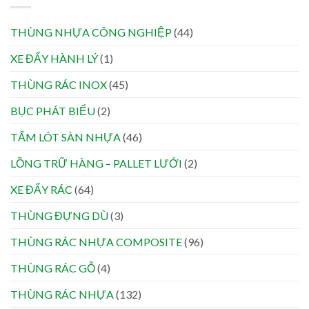
THÙNG NHỰA CÔNG NGHIỆP
(44)
XE ĐẨY HÀNH LÝ
(1)
THÙNG RÁC INOX
(45)
BỤC PHÁT BIỂU
(2)
TẤM LÓT SÀN NHỰA
(46)
LỒNG TRỮ HÀNG – PALLET LƯỚI
(2)
XE ĐẨY RÁC
(64)
THÙNG ĐỰNG DÙ
(3)
THÙNG RÁC NHỰA COMPOSITE
(96)
THÙNG RÁC GỖ
(4)
THÙNG RÁC NHỰA
(132)