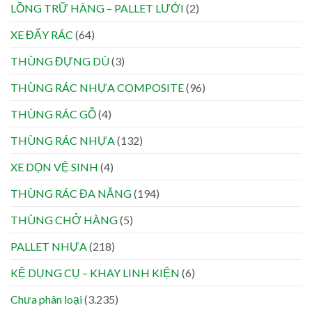
LỒNG TRỮ HÀNG – PALLET LƯỚI
(2)
XE ĐẨY RÁC
(64)
THÙNG ĐỰNG DÙ
(3)
THÙNG RÁC NHỰA COMPOSITE
(96)
THÙNG RÁC GỖ
(4)
THÙNG RÁC NHỰA
(132)
XE DỌN VỆ SINH
(4)
THÙNG RÁC ĐA NĂNG
(194)
THÙNG CHỞ HÀNG
(5)
PALLET NHỰA
(218)
KỆ DỤNG CỤ – KHAY LINH KIỆN
(6)
Chưa phân loại
(3.235)