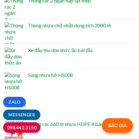
Thùng rác 2 ngăn nắp lật thép
Thùng nhựa chữ nhật dung tích 2000 lít
Xe đẩy thu dọn thức ăn bát đĩa
Sóng nhựa hở HS008
ZALO
NỔI BẬT
MESSENGER
Thùng rác 660 lít nhựa HDPE 4 bánh xe TR660
BÁO GIÁ
098.442.3150