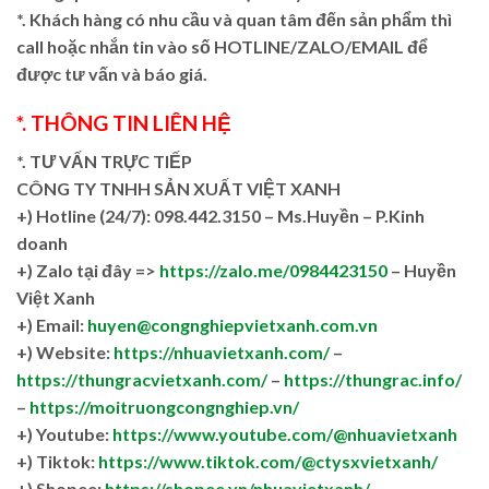
*. Khách hàng có nhu cầu và quan tâm đến sản phẩm thì
call hoặc nhắn tin vào số HOTLINE/ZALO/EMAIL để
được tư vấn và báo giá.
*. THÔNG TIN LIÊN HỆ
*. TƯ VẤN TRỰC TIẾP
CÔNG TY TNHH SẢN XUẤT VIỆT XANH
+)
Hotline (24/7): 098.442.3150 – Ms.Huyền – P.Kinh
doanh
+)
Zalo tại đây =>
https://zalo.me/0984423150
– Huyền
Việt Xanh
+) Email:
huyen@congnghiepvietxanh.com.vn
+) Website:
https://nhuavietxanh.com/
–
https://thungracvietxanh.com/
–
https://thungrac.info/
–
https://moitruongcongnghiep.vn/
+) Youtube:
https://www.youtube.com/@nhuavietxanh
+) Tiktok:
https://www.tiktok.com/@ctysxvietxanh/
+) Shopee:
https://shopee.vn/nhuavietxanh/