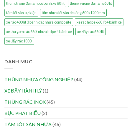
thùng trong đa năng có bánh xe 80 lít
thùng vuông đa năng 60 lít
tấm lót sàn sự kiện
tấm nhựa lót sàn chuồng 600x1200mm
xe rác 480 lít 3 bánh đặc nhựa composite
xe rác hdpe 660 lít 4 bánh xe
xe thu gom rác 660l nhựa hdpe 4 bánh xe
xe đẩy rác 660 lít
xe đẩy rác 1000l
DANH MỤC
THÙNG NHỰA CÔNG NGHIỆP
(44)
XE ĐẨY HÀNH LÝ
(1)
THÙNG RÁC INOX
(45)
BỤC PHÁT BIỂU
(2)
TẤM LÓT SÀN NHỰA
(46)