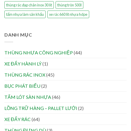
thùng rác đạp chân inox 30 lít
thùng tròn 500l
tấm nhựa làm sân khấu
xe rác 660 lít nhựa hdpe
DANH MỤC
THÙNG NHỰA CÔNG NGHIỆP
(44)
XE ĐẨY HÀNH LÝ
(1)
THÙNG RÁC INOX
(45)
BỤC PHÁT BIỂU
(2)
TẤM LÓT SÀN NHỰA
(46)
LỒNG TRỮ HÀNG – PALLET LƯỚI
(2)
XE ĐẨY RÁC
(64)
THÙNG ĐỰNG DÙ
(3)