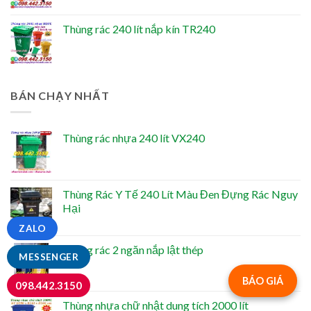
Thùng rác 240 lít nắp kín TR240
BÁN CHẠY NHẤT
Thùng rác nhựa 240 lít VX240
Thùng Rác Y Tế 240 Lít Màu Đen Đựng Rác Nguy
Hại
ZALO
Thùng rác 2 ngăn nắp lật thép
MESSENGER
BÁO GIÁ
098.442.3150
Thùng nhựa chữ nhật dung tích 2000 lít