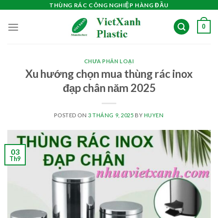
Skip
THÙNG RÁC CÔNG NGHIỆP HÀNG ĐẦU
to
0
content
CHƯA PHÂN LOẠI
Xu hướng chọn mua thùng rác inox
đạp chân năm 2025
POSTED ON
3 THÁNG 9, 2025
BY
HUYEN
03
Th9