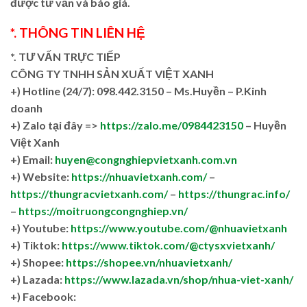
được tư vấn và báo giá.
*. THÔNG TIN LIÊN HỆ
*. TƯ VẤN TRỰC TIẾP
CÔNG TY TNHH SẢN XUẤT VIỆT XANH
+)
Hotline (24/7): 098.442.3150 – Ms.Huyền – P.Kinh
doanh
+)
Zalo tại đây =>
https://zalo.me/0984423150
– Huyền
Việt Xanh
+) Email:
huyen@congnghiepvietxanh.com.vn
+) Website:
https://nhuavietxanh.com/
–
https://thungracvietxanh.com/
–
https://thungrac.info/
–
https://moitruongcongnghiep.vn/
+) Youtube:
https://www.youtube.com/@nhuavietxanh
+) Tiktok:
https://www.tiktok.com/@ctysxvietxanh/
+) Shopee:
https://shopee.vn/nhuavietxanh/
+) Lazada:
https://www.lazada.vn/shop/nhua-viet-xanh/
+) Facebook: