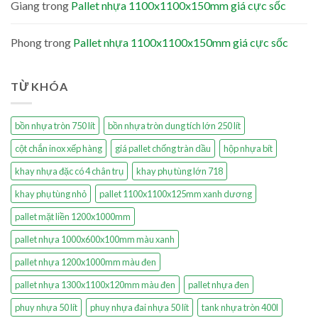
Giang
trong
Pallet nhựa 1100x1100x150mm giá cực sốc
Phong
trong
Pallet nhựa 1100x1100x150mm giá cực sốc
TỪ KHÓA
bồn nhựa tròn 750 lít
bồn nhựa tròn dung tích lớn 250 lít
cột chắn inox xếp hàng
giá pallet chống tràn dầu
hộp nhựa bít
khay nhựa đặc có 4 chân trụ
khay phụ tùng lớn 718
khay phụ tùng nhỏ
pallet 1100x1100x125mm xanh dương
pallet mặt liền 1200x1000mm
pallet nhựa 1000x600x100mm màu xanh
pallet nhựa 1200x1000mm màu đen
pallet nhựa 1300x1100x120mm màu đen
pallet nhựa đen
phuy nhựa 50 lít
phuy nhựa đai nhựa 50 lít
tank nhựa tròn 400l