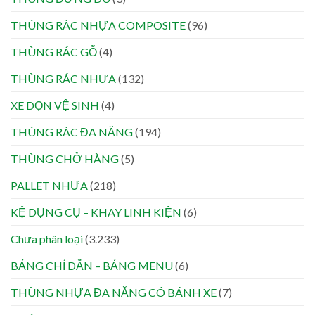
THÙNG RÁC NHỰA COMPOSITE
(96)
THÙNG RÁC GỖ
(4)
THÙNG RÁC NHỰA
(132)
XE DỌN VỆ SINH
(4)
THÙNG RÁC ĐA NĂNG
(194)
THÙNG CHỞ HÀNG
(5)
PALLET NHỰA
(218)
KỆ DỤNG CỤ – KHAY LINH KIỆN
(6)
Chưa phân loại
(3.233)
BẢNG CHỈ DẪN – BẢNG MENU
(6)
THÙNG NHỰA ĐA NĂNG CÓ BÁNH XE
(7)