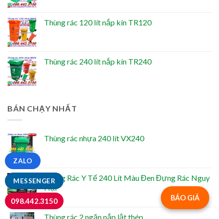
Thùng rác 120 lít nắp kín TR120
Thùng rác 240 lít nắp kín TR240
BÁN CHẠY NHẤT
Thùng rác nhựa 240 lít VX240
ZALO
Thùng Rác Y Tế 240 Lít Màu Đen Đựng Rác Nguy
MESSENGER
Hại
BÁO GIÁ
098.442.3150
Thùng rác 2 ngăn nắp lật thép