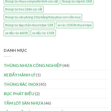
thùng rác nhựa composite hình con vật
thùng rác nắp kín 160l
thùng rác treo 2 bên cọc sắt
thùng rác văn phòng 2 lớp bằng thép phun sơn viền inox
thùng rác đạp chân nhựa hdpe 120l
xe rác 1100 lít nhựa hdpe
xe đẩy rác 660 lít
xe đẩy rác 1100l
DANH MỤC
THÙNG NHỰA CÔNG NGHIỆP
(44)
XE ĐẨY HÀNH LÝ
(1)
THÙNG RÁC INOX
(45)
BỤC PHÁT BIỂU
(2)
TẤM LÓT SÀN NHỰA
(46)