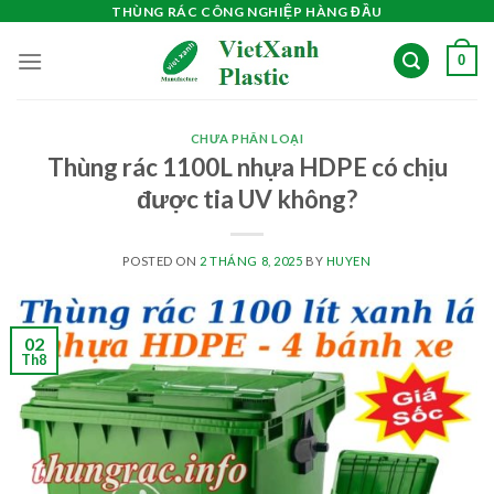
Skip
THÙNG RÁC CÔNG NGHIỆP HÀNG ĐẦU
to
0
content
CHƯA PHÂN LOẠI
Thùng rác 1100L nhựa HDPE có chịu
được tia UV không?
POSTED ON
2 THÁNG 8, 2025
BY
HUYEN
02
Th8