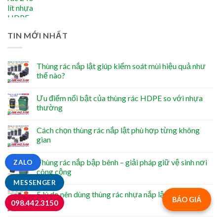
TIN MỚI NHẤT
Thùng rác nắp lật giúp kiểm soát mùi hiệu quả như
thế nào?
Ưu điểm nổi bật của thùng rác HDPE so với nhựa
thường
Cách chọn thùng rác nắp lật phù hợp từng không
gian
Thùng rác nắp bập bênh – giải pháp giữ vệ sinh nơi
ZALO
công cộng
MESSENGER
5 lý do nên dùng thùng rác nhựa nắp lật HDPE
BÁO GIÁ
098.442.3150