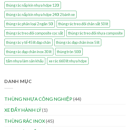
thùng rác nắp kín nhựa hdpe 120l
thùng rác nắp kín nhựa hdpe 240l 2 bánh xe
thùng rác phân loại 2 ngăn 50l
thùng rác treo đôi chân sắt 50 lít
thùng rác treo đôi composite cọc sắt
thùng rác treo đôi nhựa composite
thùng rác y tế 45 lít đạp chân
thùng rác đạp chân inox 5 lít
thùng rác đạp chân inox 30 lít
thùng tròn 500l
tấm nhựa làm sân khấu
xe rác 660 lít nhựa hdpe
DANH MỤC
THÙNG NHỰA CÔNG NGHIỆP
(44)
XE ĐẨY HÀNH LÝ
(1)
THÙNG RÁC INOX
(45)