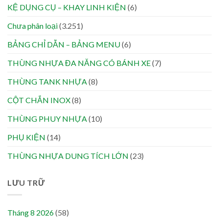
KỆ DỤNG CỤ – KHAY LINH KIỆN
(6)
Chưa phân loại
(3.251)
BẢNG CHỈ DẪN – BẢNG MENU
(6)
THÙNG NHỰA ĐA NĂNG CÓ BÁNH XE
(7)
THÙNG TANK NHỰA
(8)
CỘT CHẮN INOX
(8)
THÙNG PHUY NHỰA
(10)
PHỤ KIỆN
(14)
THÙNG NHỰA DUNG TÍCH LỚN
(23)
LƯU TRỮ
Tháng 8 2026
(58)