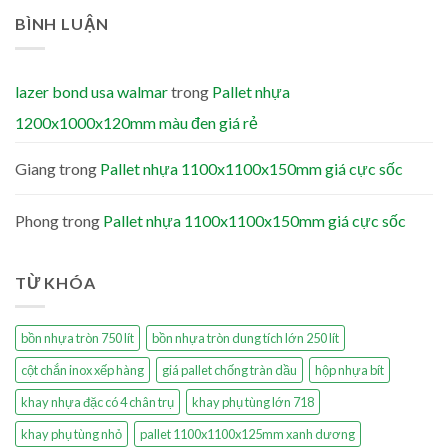
BÌNH LUẬN
lazer bond usa walmar
trong
Pallet nhựa
1200x1000x120mm màu đen giá rẻ
Giang
trong
Pallet nhựa 1100x1100x150mm giá cực sốc
Phong
trong
Pallet nhựa 1100x1100x150mm giá cực sốc
TỪ KHÓA
bồn nhựa tròn 750 lít
bồn nhựa tròn dung tích lớn 250 lít
cột chắn inox xếp hàng
giá pallet chống tràn dầu
hộp nhựa bít
khay nhựa đặc có 4 chân trụ
khay phụ tùng lớn 718
khay phụ tùng nhỏ
pallet 1100x1100x125mm xanh dương