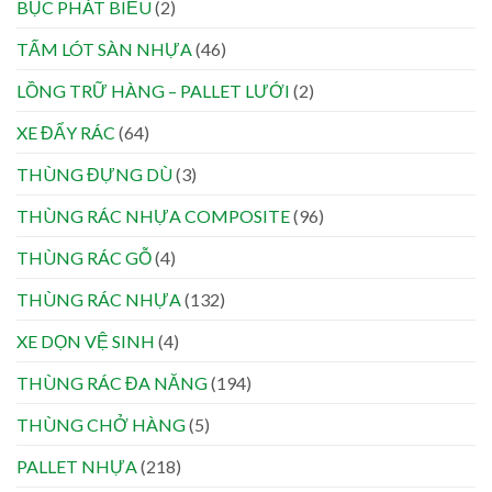
BỤC PHÁT BIỂU
(2)
TẤM LÓT SÀN NHỰA
(46)
LỒNG TRỮ HÀNG – PALLET LƯỚI
(2)
XE ĐẨY RÁC
(64)
THÙNG ĐỰNG DÙ
(3)
THÙNG RÁC NHỰA COMPOSITE
(96)
THÙNG RÁC GỖ
(4)
THÙNG RÁC NHỰA
(132)
XE DỌN VỆ SINH
(4)
THÙNG RÁC ĐA NĂNG
(194)
THÙNG CHỞ HÀNG
(5)
PALLET NHỰA
(218)