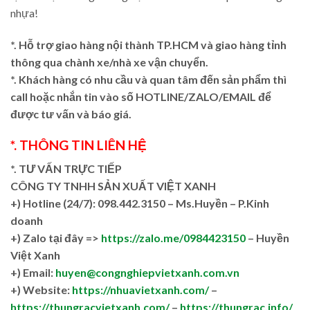
nhựa!
*. Hỗ trợ giao hàng nội thành TP.HCM và giao hàng tỉnh
thông qua chành xe/nhà xe vận chuyển.
*. Khách hàng có nhu cầu và quan tâm đến sản phẩm thì
call hoặc nhắn tin vào số HOTLINE/ZALO/EMAIL để
được tư vấn và báo giá.
*. THÔNG TIN LIÊN HỆ
*. TƯ VẤN TRỰC TIẾP
CÔNG TY TNHH SẢN XUẤT VIỆT XANH
+)
Hotline (24/7): 098.442.3150 – Ms.Huyền – P.Kinh
doanh
+)
Zalo tại đây =>
https://zalo.me/0984423150
– Huyền
Việt Xanh
+) Email:
huyen@congnghiepvietxanh.com.vn
+) Website:
https://nhuavietxanh.com/
–
https://thungracvietxanh.com/
–
https://thungrac.info/