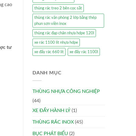
ng cao
thùng rác treo 2 bên cọc sắt
thùng rác văn phòng 2 lớp bằng thép
phun sơn viền inox
thùng rác đạp chân nhựa hdpe 120l
xe rác 1100 lít nhựa hdpe
ược tư
xe đẩy rác 660 lít
xe đẩy rác 1100l
DANH MỤC
THÙNG NHỰA CÔNG NGHIỆP
(44)
XE ĐẨY HÀNH LÝ
(1)
THÙNG RÁC INOX
(45)
BỤC PHÁT BIỂU
(2)