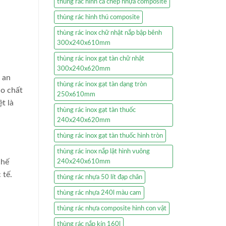
thùng rác hình cá chép nhựa composite
thùng rác hình thú composite
thùng rác inox chữ nhật nắp bập bênh
300x240x610mm
thùng rác inox gạt tàn chữ nhật
300x240x620mm
 an
thùng rác inox gạt tàn dạng tròn
ào chất
250x610mm
t là
thùng rác inox gạt tàn thuốc
240x240x620mm
thùng rác inox gạt tàn thuốc hình tròn
thùng rác inox nắp lật hình vuông
chế
240x240x610mm
 tế.
thùng rác nhựa 50 lít đạp chân
thùng rác nhựa 240l màu cam
thùng rác nhựa composite hình con vật
thùng rác nắp kín 160l