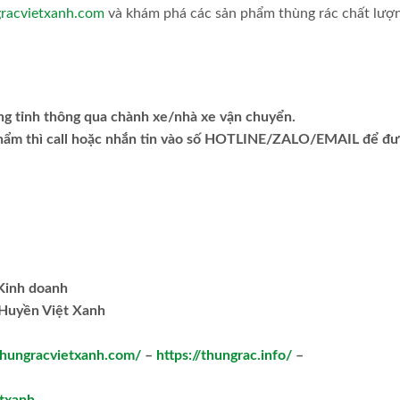
racvietxanh.com
và khám phá các sản phẩm thùng rác chất lượ
ng tỉnh thông qua chành xe/nhà xe vận chuyển.
phẩm thì call hoặc nhắn tin vào số HOTLINE/ZALO/EMAIL để đ
.Kinh doanh
Huyền Việt Xanh
/thungracvietxanh.com/
–
https://thungrac.info/
–