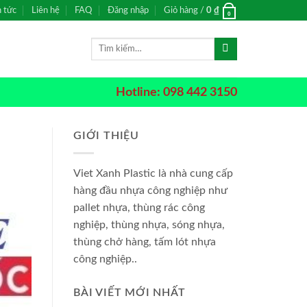
n tức
Liên hệ
FAQ
Đăng nhập
Giỏ hàng /
0
₫
0
Tìm
kiếm:
Hotline: 098 442 3150
GIỚI THIỆU
Viet Xanh Plastic là nhà cung cấp
hàng đầu nhựa công nghiệp như
pallet nhựa, thùng rác công
nghiệp, thùng nhựa, sóng nhựa,
thùng chở hàng, tấm lót nhựa
công nghiệp..
BÀI VIẾT MỚI NHẤT