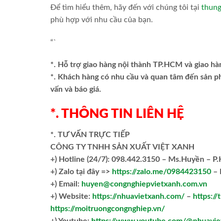
Để tìm hiểu thêm, hãy đến với chúng tôi tại
thung
phù hợp với nhu cầu của bạn.
“`
*. Hỗ trợ giao hàng nội thành TP.HCM và giao hà
*. Khách hàng có nhu cầu và quan tâm đến sản 
vấn và báo giá.
*. THÔNG TIN LIÊN HỆ
*. TƯ VẤN TRỰC TIẾP
CÔNG TY TNHH SẢN XUẤT VIỆT XANH
+)
Hotline (24/7): 098.442.3150 – Ms.Huyền – P
+)
Zalo tại đây =>
https://zalo.me/0984423150
– 
+) Email:
huyen@congnghiepvietxanh.com.vn
+) Website:
https://nhuavietxanh.com/
–
https:/
https://moitruongcongnghiep.vn/