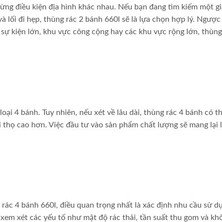
từng điều kiện địa hình khác nhau. Nếu bạn đang tìm kiếm một gi
 lối đi hẹp, thùng rác 2 bánh 660l sẽ là lựa chọn hợp lý. Ngược 
 sự kiện lớn, khu vực công cộng hay các khu vực rộng lớn, thùng
oại 4 bánh. Tuy nhiên, nếu xét về lâu dài, thùng rác 4 bánh có th
thọ cao hơn. Việc đầu tư vào sản phẩm chất lượng sẽ mang lại l
 rác 4 bánh 660l, điều quan trọng nhất là xác định nhu cầu sử d
y xem xét các yếu tố như mật độ rác thải, tần suất thu gom và kh