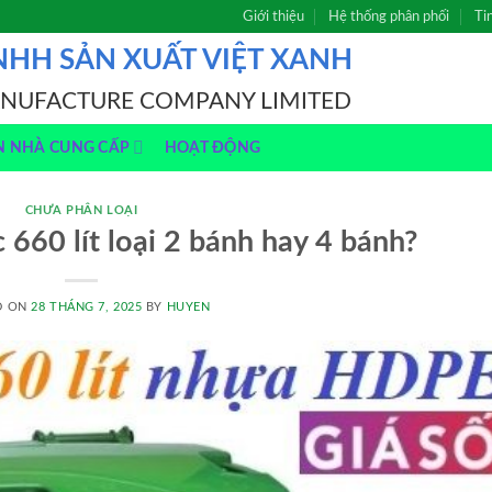
Giới thiệu
Hệ thống phân phối
Ti
NHH SẢN XUẤT VIỆT XANH
ANUFACTURE COMPANY LIMITED
N NHÀ CUNG CẤP
HOẠT ĐỘNG
CHƯA PHÂN LOẠI
 660 lít loại 2 bánh hay 4 bánh?
D ON
28 THÁNG 7, 2025
BY
HUYEN