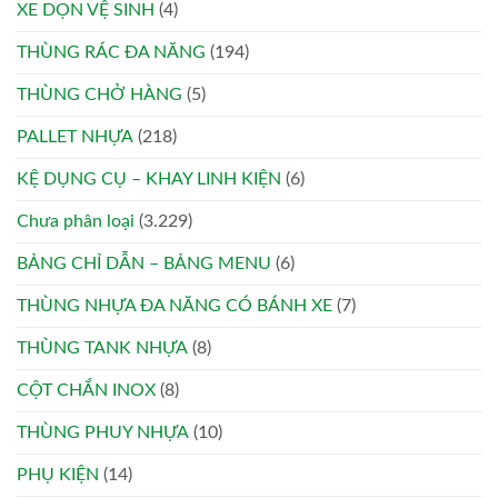
XE DỌN VỆ SINH
(4)
THÙNG RÁC ĐA NĂNG
(194)
THÙNG CHỞ HÀNG
(5)
PALLET NHỰA
(218)
KỆ DỤNG CỤ – KHAY LINH KIỆN
(6)
Chưa phân loại
(3.229)
BẢNG CHỈ DẪN – BẢNG MENU
(6)
THÙNG NHỰA ĐA NĂNG CÓ BÁNH XE
(7)
THÙNG TANK NHỰA
(8)
CỘT CHẮN INOX
(8)
THÙNG PHUY NHỰA
(10)
PHỤ KIỆN
(14)