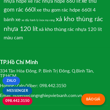
xe thu
nhựa hdpe
xe rác nhựa hdpe 660 lít
gom rác 660l
xe thu gom rác hdpe 660l 4
xả kho thùng rác
bánh xe
xe đẩy hành lý inox mạ vàng
nhựa 120 lít
xả kho thùng rác nhựa 120 lít
màu cam
TP.Hồ Chí Minh
334 Tân Hòa Đông, P. Bình Trị Đông, Q.Bình Tân,
TP.HCM
ZALO
Hotline/Zalo/Viber: 098.442.3150
MESSENGER
Email: huyen@congnghiepvietxanh.com.vn
BÁO GIÁ
098.442.3150