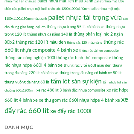
pallet nhựa mặt liền màu xanh
nhựa mặt liền chân gù
pallet nhựa mặt lưới
chân cốc
pallet nhựa mặt lưới chân cốc 1200x1000x140mm
pallet nhựa một mặt
pallet nhựa tải trọng vừa
1100x1100x150mm màu xanh
sàn
thùng nhựa trong 55 lít có bánh xe
thùng nhựa
chó
thùng giao hàng loại lớn
thùng phân loại rác 2 ngăn
trong 120 lít
thùng nhựa đa năng 140 lít
thùng rác
thùng rác 120 lít màu đen
80lx2
thùng rác 120l màu vàng
660 lít nhựa composite 4 bánh xe
thùng rác cà heo composite
thùng
thùng rác công nghiệp 100l
thùng rác hình thú composite
rác nhựa hdpe 660l 4 bánh xe
thùng rác y tế 660l màu đen
thùng
trong đa năng 220 lít có bánh xe
thùng trong đa năng có bánh xe 80 lít
tấm lót sàn sự kiện
thùng vuông đa năng 60 lít
tấm nhựa lót sàn
xe rác hdpe
xe rác 480 lít 3 bánh đặc nhựa composite
chuồng 600x1200mm
xe
660 lít 4 bánh xe
xe thu gom rác 660l nhựa hdpe 4 bánh xe
đẩy rác 660 lít
xe đẩy rác 1000l
DANH MỤC