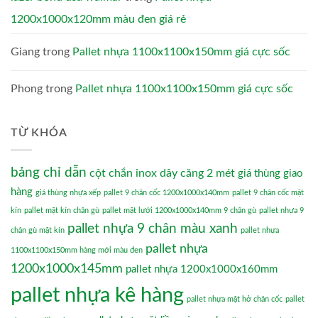
1200x1000x120mm màu đen giá rẻ
Giang
trong
Pallet nhựa 1100x1100x150mm giá cực sốc
Phong
trong
Pallet nhựa 1100x1100x150mm giá cực sốc
TỪ KHÓA
bảng chỉ dẫn
cột chắn inox dây căng 2 mét
giá thùng giao
hàng
giá thùng nhựa xếp
pallet 9 chân cốc 1200x1000x140mm
pallet 9 chân cốc mặt
kín
pallet mặt kín chân gù
pallet mặt lưới 1200x1000x140mm 9 chân gù
pallet nhựa 9
pallet nhựa 9 chân màu xanh
chân gù mặt kín
pallet nhựa
pallet nhựa
1100x1100x150mm hàng mới màu đen
1200x1000x145mm
pallet nhựa 1200x1000x160mm
pallet nhựa kê hàng
pallet nhựa mặt hở chân cốc
pallet