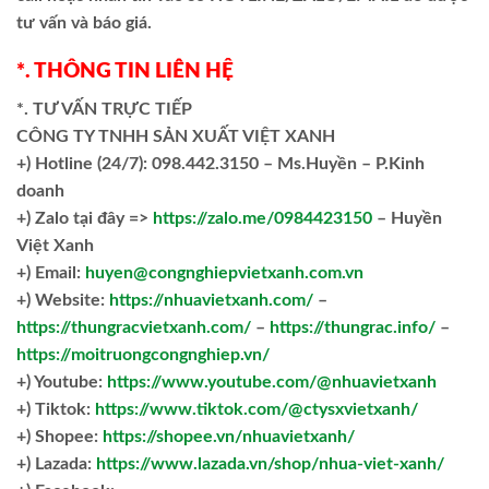
tư vấn và báo giá.
*. THÔNG TIN LIÊN HỆ
*. TƯ VẤN TRỰC TIẾP
CÔNG TY TNHH SẢN XUẤT VIỆT XANH
+)
Hotline (24/7): 098.442.3150 – Ms.Huyền – P.Kinh
doanh
+)
Zalo tại đây =>
https://zalo.me/0984423150
– Huyền
Việt Xanh
+) Email:
huyen@congnghiepvietxanh.com.vn
+) Website:
https://nhuavietxanh.com/
–
https://thungracvietxanh.com/
–
https://thungrac.info/
–
https://moitruongcongnghiep.vn/
+) Youtube:
https://www.youtube.com/@nhuavietxanh
+) Tiktok:
https://www.tiktok.com/@ctysxvietxanh/
+) Shopee:
https://shopee.vn/nhuavietxanh/
+) Lazada:
https://www.lazada.vn/shop/nhua-viet-xanh/