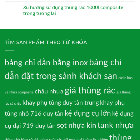
Xu hướng sử dụng thùng rác 1000l composite
trong tương lai
TÌM SẢN PHẨM THEO TỪ KHÓA
bảng chỉ
bảng chỉ dẫn bằng inox
dẫn đặt trong sảnh khách sạn
cabin bảo
giá thùng rác
chậu nhựa
vệ nhựa composite
giá thùng
khay phụ tùng duy tân trung
khay phụ
rác cá chép
kệ dụng cụ lớn
tùng nhỏ 716 duy tân
kệ dụng
tank nhựa
sọt nhựa kín
cụ đại 719 duy tân
thùng
thùng chở hàng cỡ đại
thùng chứa rác thải nguy hại không lây nhiễm