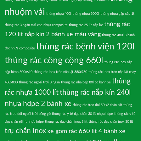
nhuộm vải
thùng nhựa 400l
thùng nhựa 3000l
thùng nhựa gập xếp 1t
thùng rác
thùng rác 3 ngăn mái che nhựa composite
thùng rác 25 lít nắp lật
120 lít nắp kín 2 bánh xe màu vàng
thùng rác 480l 3 bánh
thùng rác bệnh viện 120l
đặc nhựa composite
thùng rác công cộng 660l
thùng rác inox nắp
bập bênh 300x610
thùng rác inox tròn nắp lật 380x730
thùng rác inox tròn nắp lật xoay
thùng
480x830
thùng rác ngoài trời 3 ngăn
thùng rác nhà bếp 80l có bánh xe
rác nhựa 1000 lít
thùng rác nắp kín 240l
nhựa hdpe 2 bánh xe
thùng rác treo đôi 50lx2 chân sắt
thùng
rác treo đôi ngoài trời bằng gỗ
thùng rác y tế đạp chân 30 lít nhựa hdpe
thùng rác y tế
đạp chân 68 lít nhựa hdpe
thùng rác đạp chân inox 5 lít
thùng rác đạp chân inox 30 lít
trụ chắn inox
xe gom rác 660 lít 4 bánh xe