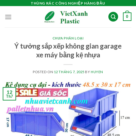
Skip
THÙNG RÁC CÔNG NGHIỆP HÀNG ĐẦU
to
0
content
CHƯA PHÂN LOẠI
Ý tưởng sắp xếp không gian garage
xe máy bằng kệ nhựa
POSTED ON
12 THÁNG 7, 2025
BY
HUYEN
12
Th7