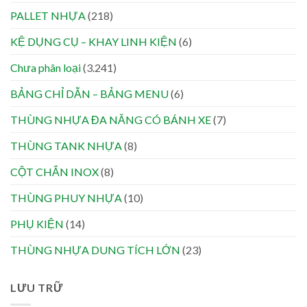
PALLET NHỰA
(218)
KỆ DỤNG CỤ – KHAY LINH KIỆN
(6)
Chưa phân loại
(3.241)
BẢNG CHỈ DẪN – BẢNG MENU
(6)
THÙNG NHỰA ĐA NĂNG CÓ BÁNH XE
(7)
THÙNG TANK NHỰA
(8)
CỘT CHẮN INOX
(8)
THÙNG PHUY NHỰA
(10)
PHỤ KIỆN
(14)
THÙNG NHỰA DUNG TÍCH LỚN
(23)
LƯU TRỮ