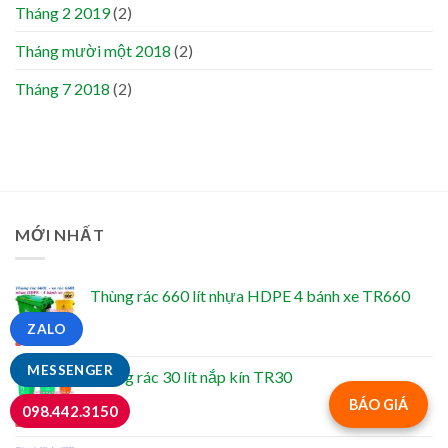
Tháng 2 2019
(2)
Tháng mười một 2018
(2)
Tháng 7 2018
(2)
MỚI NHẤT
Thùng rác 660 lít nhựa HDPE 4 bánh xe TR660
ZALO
MESSENGER
Thùng rác 30 lít nắp kín TR30
BÁO GIÁ
098.442.3150