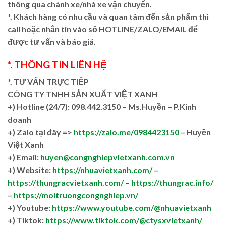
thông qua chành xe/nhà xe vận chuyển.
*. Khách hàng có nhu cầu và quan tâm đến sản phẩm thì
call hoặc nhắn tin vào số HOTLINE/ZALO/EMAIL để
được tư vấn và báo giá.
*. THÔNG TIN LIÊN HỆ
*. TƯ VẤN TRỰC TIẾP
CÔNG TY TNHH SẢN XUẤT VIỆT XANH
+)
Hotline (24/7): 098.442.3150 – Ms.Huyền – P.Kinh
doanh
+)
Zalo tại đây =>
https://zalo.me/0984423150
– Huyền
Việt Xanh
+) Email:
huyen@congnghiepvietxanh.com.vn
+) Website:
https://nhuavietxanh.com/
–
https://thungracvietxanh.com/
–
https://thungrac.info/
–
https://moitruongcongnghiep.vn/
+) Youtube:
https://www.youtube.com/@nhuavietxanh
+) Tiktok:
https://www.tiktok.com/@ctysxvietxanh/