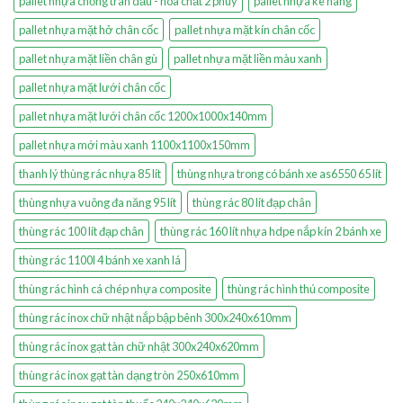
pallet nhựa chống tràn dầu - hóa chất 2 phuy
pallet nhựa kê hàng
pallet nhựa mặt hở chân cốc
pallet nhựa mặt kín chân cốc
pallet nhựa mặt liền chân gù
pallet nhựa mặt liền màu xanh
pallet nhựa mặt lưới chân cốc
pallet nhựa mặt lưới chân cốc 1200x1000x140mm
pallet nhựa mới màu xanh 1100x1100x150mm
thanh lý thùng rác nhựa 85 lít
thùng nhựa trong có bánh xe as6550 65 lít
thùng nhựa vuông đa năng 95 lít
thùng rác 80 lít đạp chân
thùng rác 100 lít đạp chân
thùng rác 160 lít nhựa hdpe nắp kín 2 bánh xe
thùng rác 1100l 4 bánh xe xanh lá
thùng rác hình cá chép nhựa composite
thùng rác hình thú composite
thùng rác inox chữ nhật nắp bập bênh 300x240x610mm
thùng rác inox gạt tàn chữ nhật 300x240x620mm
thùng rác inox gạt tàn dạng tròn 250x610mm