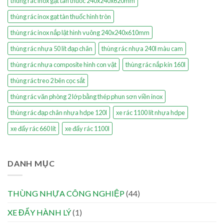
thùng rác inox gạt tàn thuốc 240x240x620mm
thùng rác inox gạt tàn thuốc hình tròn
thùng rác inox nắp lật hình vuông 240x240x610mm
thùng rác nhựa 50 lít đạp chân
thùng rác nhựa 240l màu cam
thùng rác nhựa composite hình con vật
thùng rác nắp kín 160l
thùng rác treo 2 bên cọc sắt
thùng rác văn phòng 2 lớp bằng thép phun sơn viền inox
thùng rác đạp chân nhựa hdpe 120l
xe rác 1100 lít nhựa hdpe
xe đẩy rác 660 lít
xe đẩy rác 1100l
DANH MỤC
THÙNG NHỰA CÔNG NGHIỆP
(44)
XE ĐẨY HÀNH LÝ
(1)