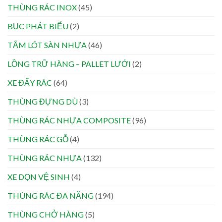
THÙNG RÁC INOX
(45)
BỤC PHÁT BIỂU
(2)
TẤM LÓT SÀN NHỰA
(46)
LỒNG TRỮ HÀNG – PALLET LƯỚI
(2)
XE ĐẨY RÁC
(64)
THÙNG ĐỰNG DÙ
(3)
THÙNG RÁC NHỰA COMPOSITE
(96)
THÙNG RÁC GỖ
(4)
THÙNG RÁC NHỰA
(132)
XE DỌN VỆ SINH
(4)
THÙNG RÁC ĐA NĂNG
(194)
THÙNG CHỞ HÀNG
(5)