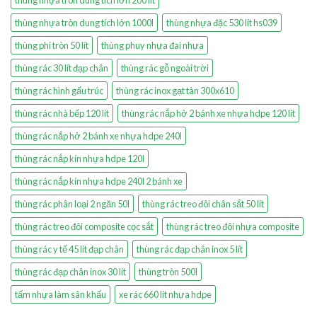
thùng nhựa tròn dung tích lớn 1000l
thùng nhựa đặc 530 lít hs039
thùng phi tròn 50 lít
thùng phuy nhựa đai nhựa
thùng rác 30 lít đạp chân
thùng rác gỗ ngoài trời
thùng rác hình gấu trúc
thùng rác inox gạt tàn 300x610
thùng rác nhà bếp 120 lít
thùng rác nắp hở 2 bánh xe nhựa hdpe 120 lít
thùng rác nắp hở 2 bánh xe nhựa hdpe 240l
thùng rác nắp kín nhựa hdpe 120l
thùng rác nắp kín nhựa hdpe 240l 2 bánh xe
thùng rác phân loại 2 ngăn 50l
thùng rác treo đôi chân sắt 50 lít
thùng rác treo đôi composite cọc sắt
thùng rác treo đôi nhựa composite
thùng rác y tế 45 lít đạp chân
thùng rác đạp chân inox 5 lít
thùng rác đạp chân inox 30 lít
thùng tròn 500l
tấm nhựa làm sân khấu
xe rác 660 lít nhựa hdpe