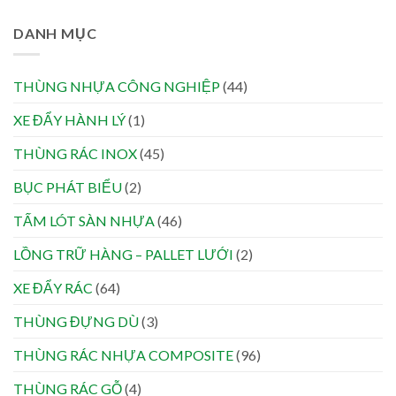
DANH MỤC
THÙNG NHỰA CÔNG NGHIỆP
(44)
XE ĐẨY HÀNH LÝ
(1)
THÙNG RÁC INOX
(45)
BỤC PHÁT BIỂU
(2)
TẤM LÓT SÀN NHỰA
(46)
LỒNG TRỮ HÀNG – PALLET LƯỚI
(2)
XE ĐẨY RÁC
(64)
THÙNG ĐỰNG DÙ
(3)
THÙNG RÁC NHỰA COMPOSITE
(96)
THÙNG RÁC GỖ
(4)