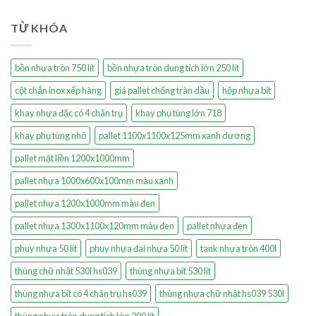
TỪ KHÓA
bồn nhựa tròn 750 lít
bồn nhựa tròn dung tích lớn 250 lít
cột chắn inox xếp hàng
giá pallet chống tràn dầu
hộp nhựa bít
khay nhựa đặc có 4 chân trụ
khay phụ tùng lớn 718
khay phụ tùng nhỏ
pallet 1100x1100x125mm xanh dương
pallet mặt liền 1200x1000mm
pallet nhựa 1000x600x100mm màu xanh
pallet nhựa 1200x1000mm màu đen
pallet nhựa 1300x1100x120mm màu đen
pallet nhựa đen
phuy nhựa 50 lít
phuy nhựa đai nhựa 50 lít
tank nhựa tròn 400l
thùng chữ nhật 530l hs039
thùng nhựa bít 530 lít
thùng nhựa bít có 4 chân trụ hs039
thùng nhựa chữ nhật hs039 530l
thùng nhựa tròn dung tích lớn 200 lít