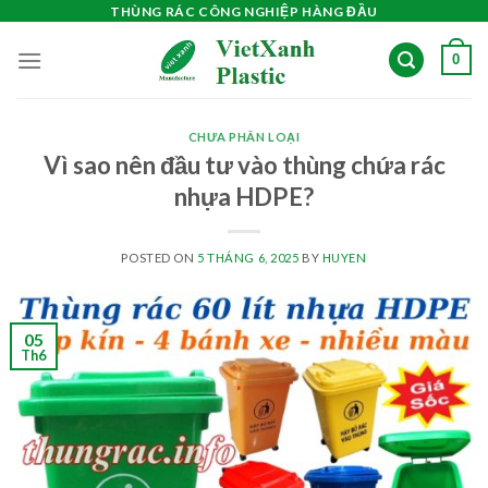
Skip
THÙNG RÁC CÔNG NGHIỆP HÀNG ĐẦU
to
0
content
CHƯA PHÂN LOẠI
Vì sao nên đầu tư vào thùng chứa rác
nhựa HDPE?
POSTED ON
5 THÁNG 6, 2025
BY
HUYEN
05
Th6