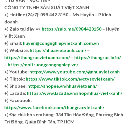
*. TƯ VẤN TRỰC TIẾP
CÔNG TY TNHH SẢN XUẤT VIỆT XANH
+)
Hotline (24/7): 098.442.3150 – Ms.Huyền – P.Kinh
doanh
+)
Zalo tại đây =>
https://zalo.me/0984423150
– Huyền
Việt Xanh
+) Email:
huyen@congnghiepvietxanh.com.vn
+) Website:
https://nhuavietxanh.com/
–
https://thungracvietxanh.com/
–
https://thungrac.info/
–
https://moitruongcongnghiep.vn/
+) Youtube:
https://www.youtube.com/@nhuavietxanh
+) Tiktok:
https://www.tiktok.com/@ctysxvietxanh/
+) Shopee:
https://shopee.vn/nhuavietxanh/
+) Lazada:
https://www.lazada.vn/shop/nhua-viet-xanh/
+) Facebook:
https://www.facebook.com/thungracvietxanh/
+)
Địa chỉ kho xem hàng: 334 Tân Hòa Đông, Phường Bình
Trị Đông, Quận Bình Tân, TP.HCM