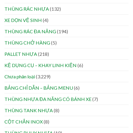
THÙNG RÁC NHỰA
(132)
XE DỌN VỆ SINH
(4)
THÙNG RÁC ĐA NĂNG
(194)
THÙNG CHỞ HÀNG
(5)
PALLET NHỰA
(218)
KỆ DỤNG CỤ – KHAY LINH KIỆN
(6)
Chưa phân loại
(3.229)
BẢNG CHỈ DẪN – BẢNG MENU
(6)
THÙNG NHỰA ĐA NĂNG CÓ BÁNH XE
(7)
THÙNG TANK NHỰA
(8)
CỘT CHẮN INOX
(8)
THÙNG PHUY NHỰA
(10)