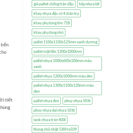
giá pallet chống tràn dầu
hộp nhựa bít
khay nhựa đặc có 4 chân trụ
khay phụ tùng lớn 718
khay phụ tùng nhỏ
pallet 1100x1100x125mm xanh dương
, bến
pallet mặt liền 1200x1000mm
 cho
pallet nhựa 1000x600x100mm màu
xanh
pallet nhựa 1200x1000mm màu đen
pallet nhựa 1300x1100x120mm màu
đen
i tiết
pallet nhựa đen
phuy nhựa 50 lít
 thùng
phuy nhựa đai nhựa 50 lít
tank nhựa tròn 400l
thùng chữ nhật 530l hs039