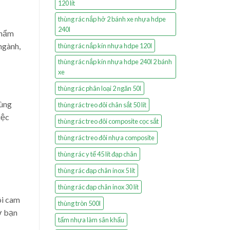
120 lít
thùng rác nắp hở 2 bánh xe nhựa hdpe
240l
phẩm
ngành,
thùng rác nắp kín nhựa hdpe 120l
thùng rác nắp kín nhựa hdpe 240l 2 bánh
xe
thùng rác phân loại 2 ngăn 50l
hùng
thùng rác treo đôi chân sắt 50 lít
iệc
thùng rác treo đôi composite cọc sắt
thùng rác treo đôi nhựa composite
thùng rác y tế 45 lít đạp chân
thùng rác đạp chân inox 5 lít
thùng rác đạp chân inox 30 lít
ôi cam
thùng tròn 500l
ợ bạn
tấm nhựa làm sân khấu