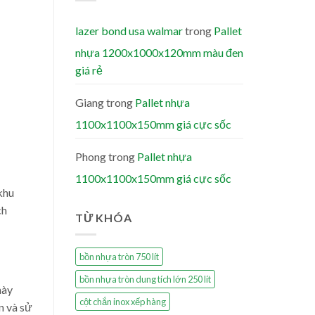
lazer bond usa walmar
trong
Pallet
nhựa 1200x1000x120mm màu đen
giá rẻ
Giang
trong
Pallet nhựa
1100x1100x150mm giá cực sốc
Phong
trong
Pallet nhựa
1100x1100x150mm giá cực sốc
khu
ch
TỪ KHÓA
bồn nhựa tròn 750 lít
bồn nhựa tròn dung tích lớn 250 lít
này
cột chắn inox xếp hàng
n và sử