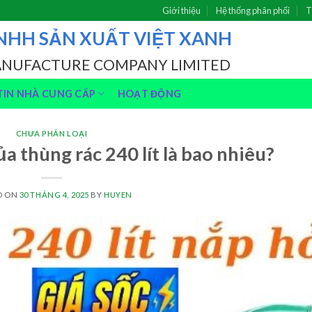
Giới thiệu
Hệ thống phân phối
T
NHH SẢN XUẤT VIỆT XANH
ANUFACTURE COMPANY LIMITED
IN NHÀ CUNG CẤP
HOẠT ĐỘNG
CHƯA PHÂN LOẠI
a thùng rác 240 lít là bao nhiêu?
D ON
30 THÁNG 4, 2025
BY
HUYEN