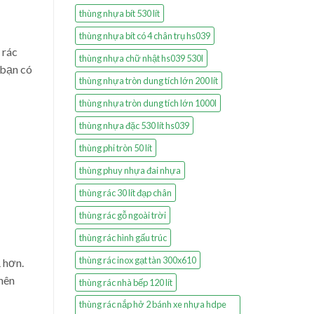
thùng nhựa bít 530 lít
thùng nhựa bít có 4 chân trụ hs039
 rác
thùng nhựa chữ nhật hs039 530l
 bạn có
thùng nhựa tròn dung tích lớn 200 lít
thùng nhựa tròn dung tích lớn 1000l
thùng nhựa đặc 530 lít hs039
thùng phi tròn 50 lít
thùng phuy nhựa đai nhựa
thùng rác 30 lít đạp chân
thùng rác gỗ ngoài trời
thùng rác hình gấu trúc
thùng rác inox gạt tàn 300x610
ả hơn.
 nên
thùng rác nhà bếp 120 lít
thùng rác nắp hở 2 bánh xe nhựa hdpe