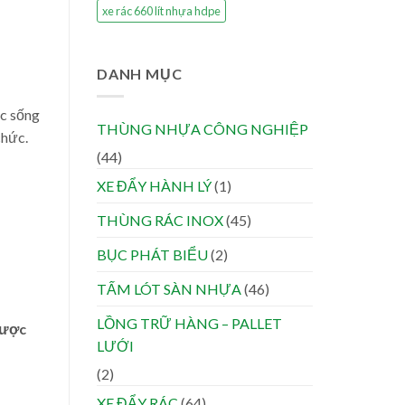
xe rác 660 lít nhựa hdpe
DANH MỤC
ực sống
THÙNG NHỰA CÔNG NGHIỆP
chức.
(44)
XE ĐẨY HÀNH LÝ
(1)
THÙNG RÁC INOX
(45)
BỤC PHÁT BIỂU
(2)
TẤM LÓT SÀN NHỰA
(46)
LỒNG TRỮ HÀNG – PALLET
được
LƯỚI
(2)
XE ĐẨY RÁC
(64)