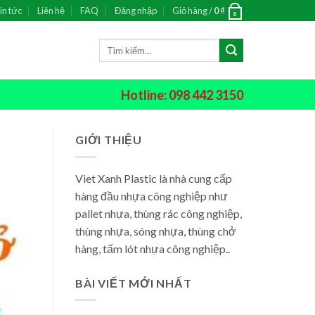
in tức
Liên hệ
FAQ
Đăng nhập
Giỏ hàng /
0
₫
0
Tìm
kiếm:
Hotline: 098 442 3150
GIỚI THIỆU
Viet Xanh Plastic là nhà cung cấp
hàng đầu nhựa công nghiệp như
pallet nhựa, thùng rác công nghiệp,
thùng nhựa, sóng nhựa, thùng chở
hàng, tấm lót nhựa công nghiệp..
BÀI VIẾT MỚI NHẤT