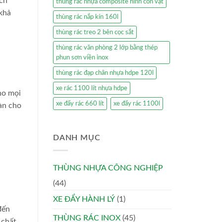
ích
thùng rác nhựa composite hình con vật
 khả
thùng rác nắp kín 160l
thùng rác treo 2 bên cọc sắt
thùng rác văn phòng 2 lớp bằng thép
phun sơn viền inox
thùng rác đạp chân nhựa hdpe 120l
xe rác 1100 lít nhựa hdpe
ho mọi
xe đẩy rác 660 lít
xe đẩy rác 1100l
àn cho
DANH MỤC
THÙNG NHỰA CÔNG NGHIỆP
(44)
XE ĐẨY HÀNH LÝ
(1)
đến
THÙNG RÁC INOX
(45)
 chất