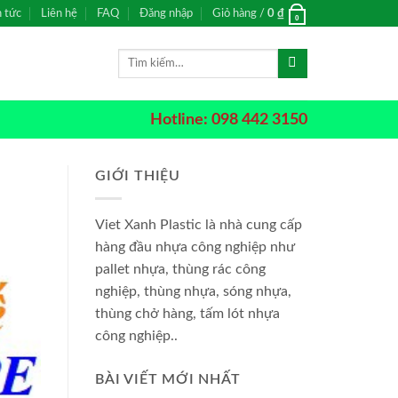
n tức
Liên hệ
FAQ
Đăng nhập
Giỏ hàng /
0
₫
0
Tìm
kiếm:
Hotline: 098 442 3150
GIỚI THIỆU
Viet Xanh Plastic là nhà cung cấp
hàng đầu nhựa công nghiệp như
pallet nhựa, thùng rác công
nghiệp, thùng nhựa, sóng nhựa,
thùng chở hàng, tấm lót nhựa
công nghiệp..
BÀI VIẾT MỚI NHẤT