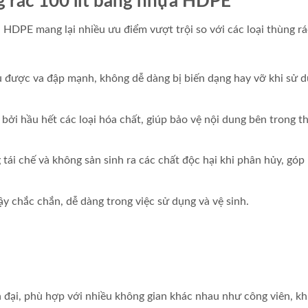
g rác 100 lít bằng nhựa HDPE
a HDPE mang lại nhiều ưu điểm vượt trội so với các loại thùng rá
được va đập mạnh, không dễ dàng bị biến dạng hay vỡ khi sử 
i hầu hết các loại hóa chất, giúp bảo vệ nội dung bên trong t
ái chế và không sản sinh ra các chất độc hại khi phân hủy, góp
ậy chắc chắn, dễ dàng trong việc sử dụng và vệ sinh.
ện đại, phù hợp với nhiều không gian khác nhau như công viên, k