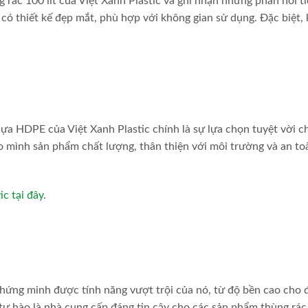
rác 100 lít của Việt Xanh Plastic và ghi nhận những phản hồi t
có thiết kế đẹp mắt, phù hợp với không gian sử dụng. Đặc biệt,
nhựa HDPE của Việt Xanh Plastic chính là sự lựa chọn tuyệt vời c
ho mình sản phẩm chất lượng, thân thiện với môi trường và an to
c tại đây
.
chứng minh được tính năng vượt trội của nó, từ độ bền cao cho 
c tự hào là nhà cung cấp đáng tin cậy cho các sản phẩm thùng rác