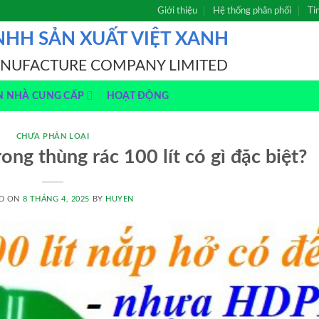
Giới thiệu
Hệ thống phân phối
Ti
NHH SẢN XUẤT VIỆT XANH
ANUFACTURE COMPANY LIMITED
N NHÀ CUNG CẤP
HOẠT ĐỘNG
CHƯA PHÂN LOẠI
ng thùng rác 100 lít có gì đặc biệt?
D ON
8 THÁNG 4, 2025
BY
HUYEN