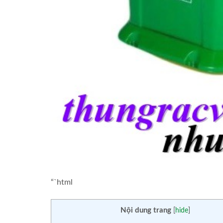
“`html
Nội dung trang
[
hide
]