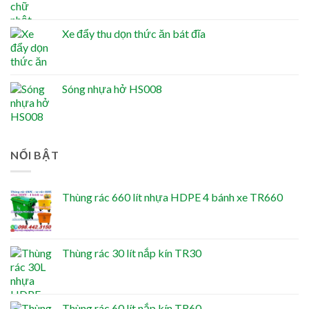
Xe đẩy thu dọn thức ăn bát đĩa
Sóng nhựa hở HS008
NỔI BẬT
Thùng rác 660 lít nhựa HDPE 4 bánh xe TR660
Thùng rác 30 lít nắp kín TR30
Thùng rác 60 lít nắp kín TR60