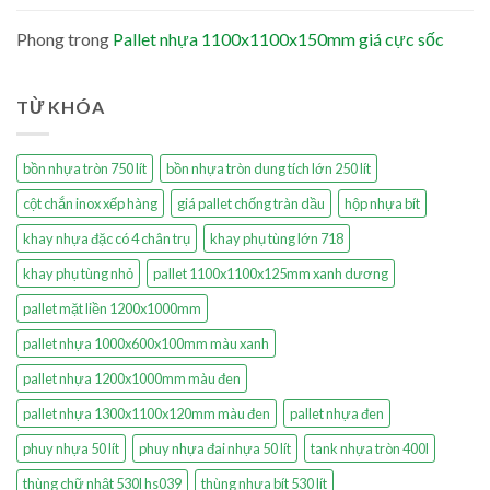
Phong
trong
Pallet nhựa 1100x1100x150mm giá cực sốc
TỪ KHÓA
bồn nhựa tròn 750 lít
bồn nhựa tròn dung tích lớn 250 lít
cột chắn inox xếp hàng
giá pallet chống tràn dầu
hộp nhựa bít
khay nhựa đặc có 4 chân trụ
khay phụ tùng lớn 718
khay phụ tùng nhỏ
pallet 1100x1100x125mm xanh dương
pallet mặt liền 1200x1000mm
pallet nhựa 1000x600x100mm màu xanh
pallet nhựa 1200x1000mm màu đen
pallet nhựa 1300x1100x120mm màu đen
pallet nhựa đen
phuy nhựa 50 lít
phuy nhựa đai nhựa 50 lít
tank nhựa tròn 400l
thùng chữ nhật 530l hs039
thùng nhựa bít 530 lít