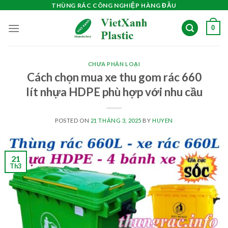
Skip
THÙNG RÁC CÔNG NGHIỆP HÀNG ĐẦU
to
0
content
CHƯA PHÂN LOẠI
Cách chọn mua xe thu gom rác 660
lít nhựa HDPE phù hợp với nhu cầu
POSTED ON
21 THÁNG 3, 2025
BY
HUYEN
21
Th3