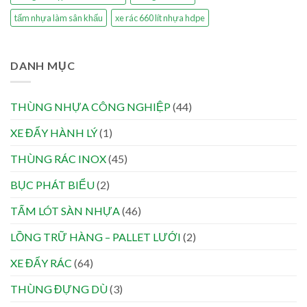
tấm nhựa làm sân khấu
xe rác 660 lít nhựa hdpe
DANH MỤC
THÙNG NHỰA CÔNG NGHIỆP
(44)
XE ĐẨY HÀNH LÝ
(1)
THÙNG RÁC INOX
(45)
BỤC PHÁT BIỂU
(2)
TẤM LÓT SÀN NHỰA
(46)
LỒNG TRỮ HÀNG – PALLET LƯỚI
(2)
XE ĐẨY RÁC
(64)
THÙNG ĐỰNG DÙ
(3)