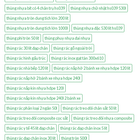
thùng nhựa bít có 4 chân trụ hs039
thùng nhựa chữ nhật hs039 530l
thùng nhựa tròn dung tích lớn 200 lít
thùng nhựa tròn dung tích lớn 1000l
thùng nhựa đặc 530 lít hs039
thùng phi tròn 50 lít
thùng phuy nhựa đai nhựa
thùng rác 30 lít đạp chân
thùng rác gỗ ngoài trời
thùng rác hình gấu trúc
thùng rác inox gạt tàn 300x610
thùng rác nhà bếp 120 lít
thùng rác nắp hở 2 bánh xe nhựa hdpe 120 lít
thùng rác nắp hở 2 bánh xe nhựa hdpe 240l
thùng rác nắp kín nhựa hdpe 120l
thùng rác nắp kín nhựa hdpe 240l 2 bánh xe
thùng rác phân loại 2 ngăn 50l
thùng rác treo đôi chân sắt 50 lít
thùng rác treo đôi composite cọc sắt
thùng rác treo đôi nhựa composite
thùng rác y tế 45 lít đạp chân
thùng rác đạp chân inox 5 lít
thùng rác đạp chân inox 30 lít
thùng tròn 500l