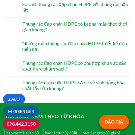
So sánh thùng rác đạp chân HDPE với thùng rác nắp
lật
Thùng rác đạp chân HDPE có bị phai màu theo thời
gian không?
Những mẫu thùng rác đạp chân HDPE thiết kế đẹp,
hiện đại
Thùng rác đạp chân HDPE có phù hợp khu vực sản
xuất thực phẩm sạch?
Thùng rác đạp chân HDPE có dễ vệ sinh bằng hóa
chất tẩy rửa không?
ZALO
MESSENGER
TÌM SẢN PHẨM THEO TỪ KHÓA
BÁO GIÁ
098.442.3150
bao rác màu đen 60l
bao rác tự hủy 60 lít
bao đựng rác 60l giá rẻ