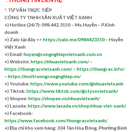
*. TƯ VẤN TRỰC TIẾP
CÔNG TY TNHH SẢN XUẤT VIỆT XANH
+)
Hotline (24/7): 098.442.3150 – Ms.Huyền – P.Kinh
doanh
+)
Zalo tại đây =>
https://zalo.me/0984423150
– Huyền
Việt Xanh
+) Email:
huyen@congnghiepvietxanh.com.vn
+) Website:
https://nhuavietxanh.com/
–
https://thungracvietxanh.com/
–
https://thungrac.info/
–
https://moitruongcongnghiep.vn/
+) Youtube:
https://www.youtube.com/@nhuavietxanh
+) Tiktok:
https://www.tiktok.com/@ctysxvietxanh/
+) Shopee:
https://shopee.vn/nhuavietxanh/
+) Lazada:
https://www.lazada.vn/shop/nhua-viet-xanh/
+) Facebook:
https://www.facebook.com/thungracvietxanh/
+)
Địa chỉ kho xem hàng: 334 Tân Hòa Đông, Phường Bình