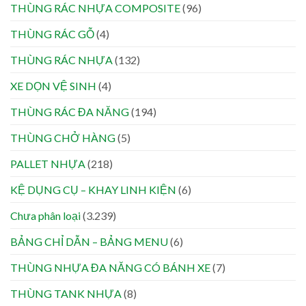
THÙNG RÁC NHỰA COMPOSITE
(96)
THÙNG RÁC GỖ
(4)
THÙNG RÁC NHỰA
(132)
XE DỌN VỆ SINH
(4)
THÙNG RÁC ĐA NĂNG
(194)
THÙNG CHỞ HÀNG
(5)
PALLET NHỰA
(218)
KỆ DỤNG CỤ – KHAY LINH KIỆN
(6)
Chưa phân loại
(3.239)
BẢNG CHỈ DẪN – BẢNG MENU
(6)
THÙNG NHỰA ĐA NĂNG CÓ BÁNH XE
(7)
THÙNG TANK NHỰA
(8)