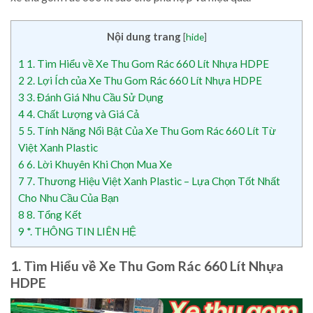
Nội dung trang
[
hide
]
1
1. Tìm Hiểu về Xe Thu Gom Rác 660 Lít Nhựa HDPE
2
2. Lợi Ích của Xe Thu Gom Rác 660 Lít Nhựa HDPE
3
3. Đánh Giá Nhu Cầu Sử Dụng
4
4. Chất Lượng và Giá Cả
5
5. Tính Năng Nổi Bật Của Xe Thu Gom Rác 660 Lít Từ
Việt Xanh Plastic
6
6. Lời Khuyên Khi Chọn Mua Xe
7
7. Thương Hiệu Việt Xanh Plastic – Lựa Chọn Tốt Nhất
Cho Nhu Cầu Của Bạn
8
8. Tổng Kết
9
*. THÔNG TIN LIÊN HỆ
1. Tìm Hiểu về Xe Thu Gom Rác 660 Lít Nhựa
HDPE