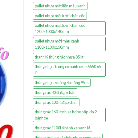
pallet nhựa mặt liền màu xanh
pallet nhựa mặt lưới chân cốc
pallet nhựa mặt lưới chân cốc
1200x1000x140mm
pallet nhựa mới màu xanh
1100x1100x150mm
thanh lý thùng rác nhựa 85 lít
thùng nhựa trong có bánh xe as6550 65
lít
thùng nhựa vuông đa năng 95 lít
thùng rác 80 lít đạp chân
thùng rác 100 lít đạp chân
thùng rác 160 lít nhựa hdpe nắp kín 2
bánh xe
thùng rác 1100l 4 bánh xe xanh lá
thùng rác hình cá chép nhựa composite