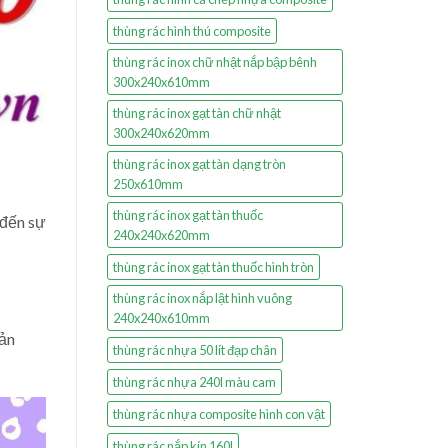
thùng rác hình thú composite
thùng rác inox chữ nhật nắp bập bênh
300x240x610mm
thùng rác inox gạt tàn chữ nhật
300x240x620mm
thùng rác inox gạt tàn dạng tròn
250x610mm
thùng rác inox gạt tàn thuốc
 đến sự
240x240x620mm
thùng rác inox gạt tàn thuốc hình tròn
thùng rác inox nắp lật hình vuông
240x240x610mm
sản
thùng rác nhựa 50 lít đạp chân
thùng rác nhựa 240l màu cam
thùng rác nhựa composite hình con vật
thùng rác nắp kín 160l