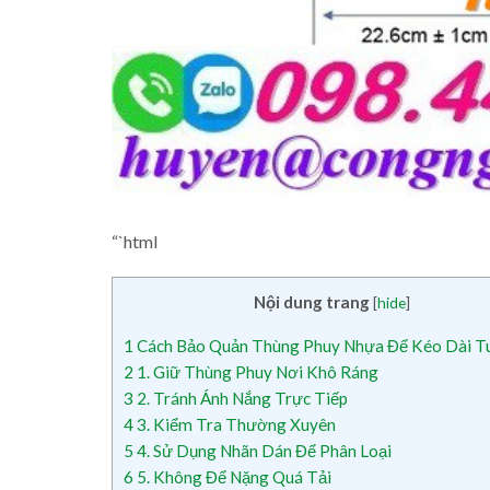
“`html
Nội dung trang
[
hide
]
1
Cách Bảo Quản Thùng Phuy Nhựa Để Kéo Dài T
2
1. Giữ Thùng Phuy Nơi Khô Ráng
3
2. Tránh Ánh Nắng Trực Tiếp
4
3. Kiểm Tra Thường Xuyên
5
4. Sử Dụng Nhãn Dán Để Phân Loại
6
5. Không Để Nặng Quá Tải