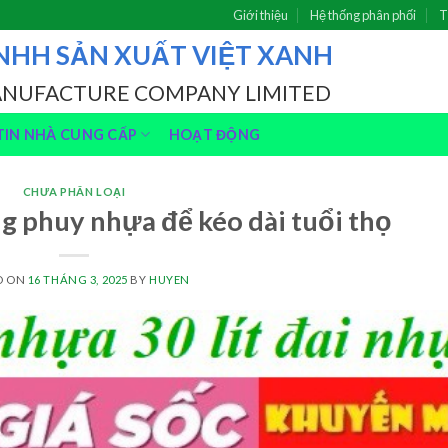
Giới thiệu
Hệ thống phân phối
T
NHH SẢN XUẤT VIỆT XANH
ANUFACTURE COMPANY LIMITED
IN NHÀ CUNG CẤP
HOẠT ĐỘNG
CHƯA PHÂN LOẠI
g phuy nhựa để kéo dài tuổi thọ
D ON
16 THÁNG 3, 2025
BY
HUYEN