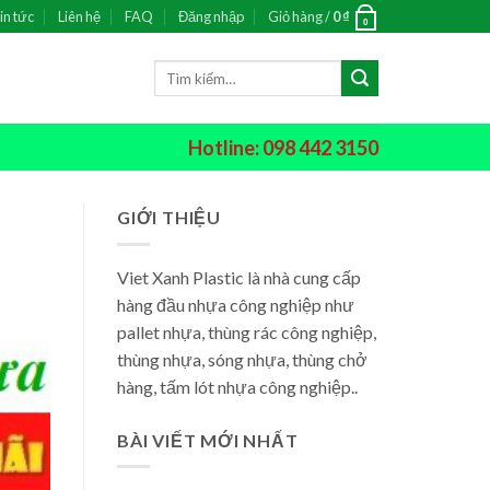
in tức
Liên hệ
FAQ
Đăng nhập
Giỏ hàng /
0
₫
0
Tìm
kiếm:
Hotline: 098 442 3150
GIỚI THIỆU
Viet Xanh Plastic là nhà cung cấp
hàng đầu nhựa công nghiệp như
pallet nhựa, thùng rác công nghiệp,
thùng nhựa, sóng nhựa, thùng chở
hàng, tấm lót nhựa công nghiệp..
BÀI VIẾT MỚI NHẤT