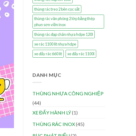
thùng rác treo 2 bên cọc sắt
thùng rác văn phòng 2 lớp bằng thép
phun sơn viền inox
thùng rác đạp chân nhựa hdpe 120l
xe rác 1100 lít nhựa hdpe
xe đẩy rác 660 lít
xe đẩy rác 1100l
DANH MỤC
THÙNG NHỰA CÔNG NGHIỆP
(44)
XE ĐẨY HÀNH LÝ
(1)
THÙNG RÁC INOX
(45)
BỤC PHÁT BIỂU
(2)