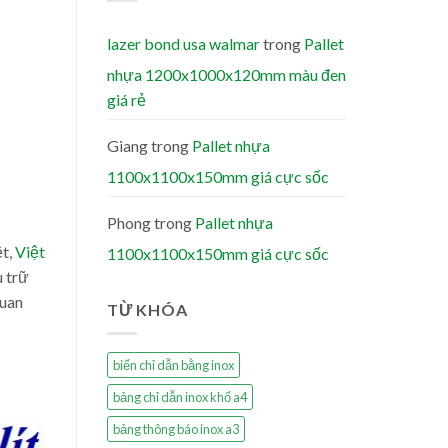
lazer bond usa walmar
trong
Pallet
nhựa 1200x1000x120mm màu đen
giá rẻ
Giang
trong
Pallet nhựa
1100x1100x150mm giá cực sốc
Phong
trong
Pallet nhựa
ệt,
Việt
1100x1100x150mm giá cực sốc
u trữ
quan
TỪ KHÓA
biển chỉ dẫn bằng inox
bảng chỉ dẫn inox khổ a4
bảng thông báo inox a3