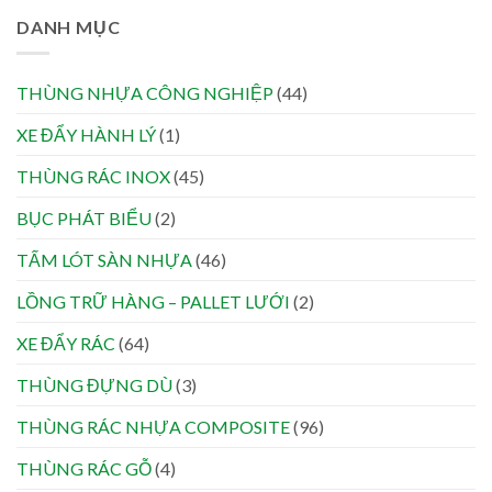
DANH MỤC
THÙNG NHỰA CÔNG NGHIỆP
(44)
XE ĐẨY HÀNH LÝ
(1)
THÙNG RÁC INOX
(45)
BỤC PHÁT BIỂU
(2)
TẤM LÓT SÀN NHỰA
(46)
LỒNG TRỮ HÀNG – PALLET LƯỚI
(2)
XE ĐẨY RÁC
(64)
THÙNG ĐỰNG DÙ
(3)
THÙNG RÁC NHỰA COMPOSITE
(96)
THÙNG RÁC GỖ
(4)