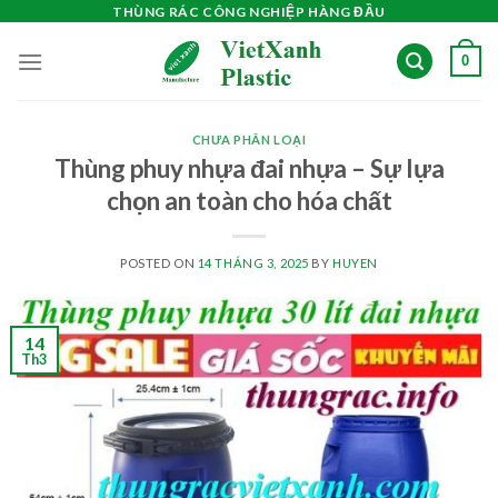
Skip
THÙNG RÁC CÔNG NGHIỆP HÀNG ĐẦU
to
0
content
CHƯA PHÂN LOẠI
Thùng phuy nhựa đai nhựa – Sự lựa
chọn an toàn cho hóa chất
POSTED ON
14 THÁNG 3, 2025
BY
HUYEN
14
Th3