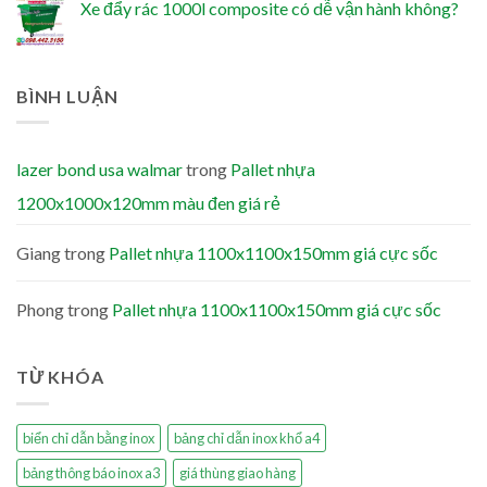
Xe đẩy rác 1000l composite có dễ vận hành không?
BÌNH LUẬN
lazer bond usa walmar
trong
Pallet nhựa
1200x1000x120mm màu đen giá rẻ
Giang
trong
Pallet nhựa 1100x1100x150mm giá cực sốc
Phong
trong
Pallet nhựa 1100x1100x150mm giá cực sốc
TỪ KHÓA
biển chỉ dẫn bằng inox
bảng chỉ dẫn inox khổ a4
bảng thông báo inox a3
giá thùng giao hàng