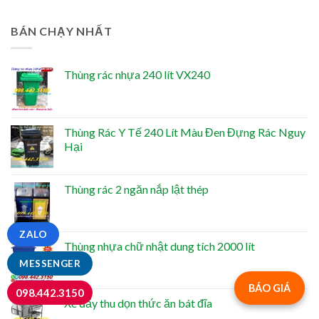
BÁN CHẠY NHẤT
Thùng rác nhựa 240 lít VX240
Thùng Rác Y Tế 240 Lít Màu Đen Đựng Rác Nguy
Hại
Thùng rác 2 ngăn nắp lật thép
ZALO
Thùng nhựa chữ nhật dung tích 2000 lít
MESSENGER
BÁO GIÁ
098.442.3150
Xe đẩy thu dọn thức ăn bát đĩa