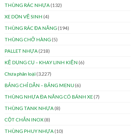
THÙNG RÁC NHỰA
(132)
XE DỌN VỆ SINH
(4)
THÙNG RÁC ĐA NĂNG
(194)
THÙNG CHỞ HÀNG
(5)
PALLET NHỰA
(218)
KỆ DỤNG CỤ – KHAY LINH KIỆN
(6)
Chưa phân loại
(3.227)
BẢNG CHỈ DẪN – BẢNG MENU
(6)
THÙNG NHỰA ĐA NĂNG CÓ BÁNH XE
(7)
THÙNG TANK NHỰA
(8)
CỘT CHẮN INOX
(8)
THÙNG PHUY NHỰA
(10)