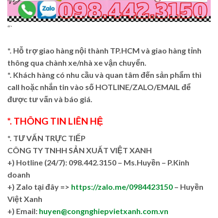
“`
*. Hỗ trợ giao hàng nội thành TP.HCM và giao hàng tỉnh
thông qua chành xe/nhà xe vận chuyển.
*. Khách hàng có nhu cầu và quan tâm đến sản phẩm thì
call hoặc nhắn tin vào số HOTLINE/ZALO/EMAIL để
được tư vấn và báo giá.
*. THÔNG TIN LIÊN HỆ
*. TƯ VẤN TRỰC TIẾP
CÔNG TY TNHH SẢN XUẤT VIỆT XANH
+)
Hotline (24/7): 098.442.3150 – Ms.Huyền – P.Kinh
doanh
+)
Zalo tại đây =>
https://zalo.me/0984423150
– Huyền
Việt Xanh
+) Email:
huyen@congnghiepvietxanh.com.vn