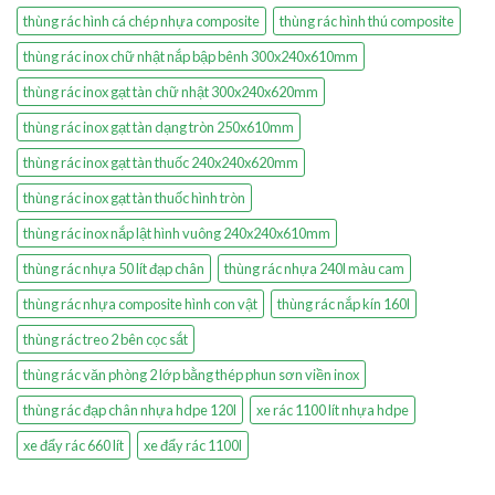
thùng rác hình cá chép nhựa composite
thùng rác hình thú composite
thùng rác inox chữ nhật nắp bập bênh 300x240x610mm
thùng rác inox gạt tàn chữ nhật 300x240x620mm
thùng rác inox gạt tàn dạng tròn 250x610mm
thùng rác inox gạt tàn thuốc 240x240x620mm
thùng rác inox gạt tàn thuốc hình tròn
thùng rác inox nắp lật hình vuông 240x240x610mm
thùng rác nhựa 50 lít đạp chân
thùng rác nhựa 240l màu cam
thùng rác nhựa composite hình con vật
thùng rác nắp kín 160l
thùng rác treo 2 bên cọc sắt
thùng rác văn phòng 2 lớp bằng thép phun sơn viền inox
thùng rác đạp chân nhựa hdpe 120l
xe rác 1100 lít nhựa hdpe
xe đẩy rác 660 lít
xe đẩy rác 1100l