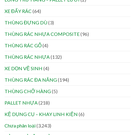
XE ĐẨY RÁC
(64)
THÙNG ĐỰNG DÙ
(3)
THÙNG RÁC NHỰA COMPOSITE
(96)
THÙNG RÁC GỖ
(4)
THÙNG RÁC NHỰA
(132)
XE DỌN VỆ SINH
(4)
THÙNG RÁC ĐA NĂNG
(194)
THÙNG CHỞ HÀNG
(5)
PALLET NHỰA
(218)
KỆ DỤNG CỤ – KHAY LINH KIỆN
(6)
Chưa phân loại
(3.243)