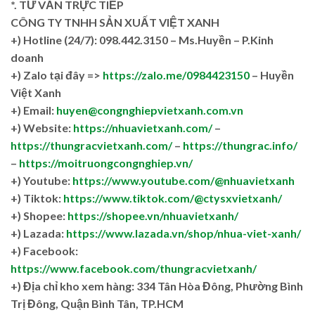
*. TƯ VẤN TRỰC TIẾP
CÔNG TY TNHH SẢN XUẤT VIỆT XANH
+)
Hotline (24/7): 098.442.3150 – Ms.Huyền – P.Kinh
doanh
+)
Zalo tại đây =>
https://zalo.me/0984423150
– Huyền
Việt Xanh
+) Email:
huyen@congnghiepvietxanh.com.vn
+) Website:
https://nhuavietxanh.com/
–
https://thungracvietxanh.com/
–
https://thungrac.info/
–
https://moitruongcongnghiep.vn/
+) Youtube:
https://www.youtube.com/@nhuavietxanh
+) Tiktok:
https://www.tiktok.com/@ctysxvietxanh/
+) Shopee:
https://shopee.vn/nhuavietxanh/
+) Lazada:
https://www.lazada.vn/shop/nhua-viet-xanh/
+) Facebook:
https://www.facebook.com/thungracvietxanh/
+)
Địa chỉ kho xem hàng: 334 Tân Hòa Đông, Phường Bình
Trị Đông, Quận Bình Tân, TP.HCM