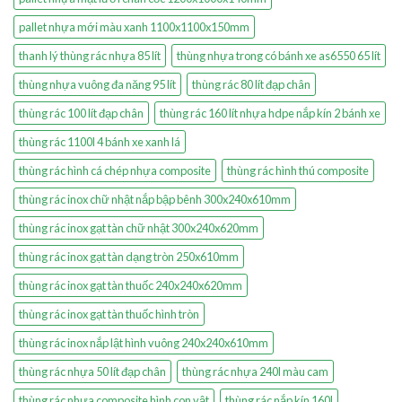
pallet nhựa mới màu xanh 1100x1100x150mm
thanh lý thùng rác nhựa 85 lít
thùng nhựa trong có bánh xe as6550 65 lít
thùng nhựa vuông đa năng 95 lít
thùng rác 80 lít đạp chân
thùng rác 100 lít đạp chân
thùng rác 160 lít nhựa hdpe nắp kín 2 bánh xe
thùng rác 1100l 4 bánh xe xanh lá
thùng rác hình cá chép nhựa composite
thùng rác hình thú composite
thùng rác inox chữ nhật nắp bập bênh 300x240x610mm
thùng rác inox gạt tàn chữ nhật 300x240x620mm
thùng rác inox gạt tàn dạng tròn 250x610mm
thùng rác inox gạt tàn thuốc 240x240x620mm
thùng rác inox gạt tàn thuốc hình tròn
thùng rác inox nắp lật hình vuông 240x240x610mm
thùng rác nhựa 50 lít đạp chân
thùng rác nhựa 240l màu cam
thùng rác nhựa composite hình con vật
thùng rác nắp kín 160l