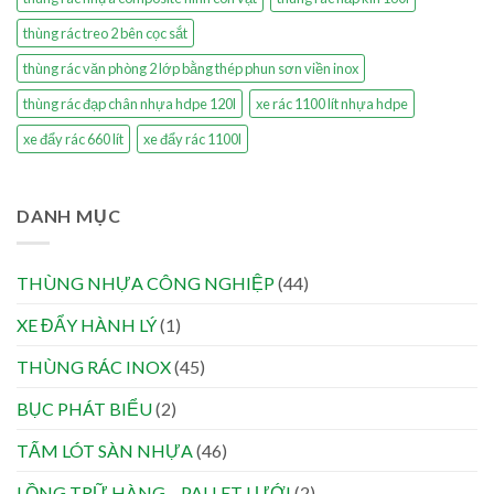
thùng rác treo 2 bên cọc sắt
thùng rác văn phòng 2 lớp bằng thép phun sơn viền inox
thùng rác đạp chân nhựa hdpe 120l
xe rác 1100 lít nhựa hdpe
xe đẩy rác 660 lít
xe đẩy rác 1100l
DANH MỤC
THÙNG NHỰA CÔNG NGHIỆP
(44)
XE ĐẨY HÀNH LÝ
(1)
THÙNG RÁC INOX
(45)
BỤC PHÁT BIỂU
(2)
TẤM LÓT SÀN NHỰA
(46)
LỒNG TRỮ HÀNG – PALLET LƯỚI
(2)