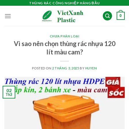
Skip
THÙNG RÁC CÔNG NGHIỆP HÀNG ĐẦU
to
0
content
CHƯA PHÂN LOẠI
Vì sao nên chọn thùng rác nhựa 120
lít màu cam?
POSTED ON
2 THÁNG 3, 2025
BY
HUYEN
02
Th3