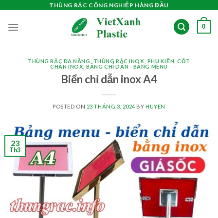
Skip
THÙNG RÁC CÔNG NGHIỆP HÀNG ĐẦU
to
0
content
THÙNG RÁC ĐA NĂNG
,
THÙNG RÁC INOX
,
PHỤ KIỆN
,
CỘT
CHẮN INOX
,
BẢNG CHỈ DẪN - BẢNG MENU
Biển chỉ dẫn inox A4
POSTED ON
23 THÁNG 3, 2024
BY
HUYEN
23
Th3