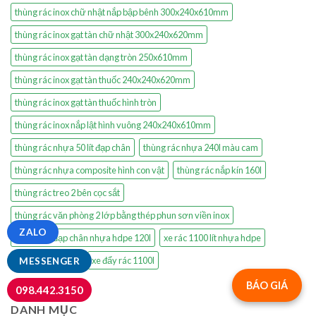
thùng rác inox chữ nhật nắp bập bênh 300x240x610mm
thùng rác inox gạt tàn chữ nhật 300x240x620mm
thùng rác inox gạt tàn dạng tròn 250x610mm
thùng rác inox gạt tàn thuốc 240x240x620mm
thùng rác inox gạt tàn thuốc hình tròn
thùng rác inox nắp lật hình vuông 240x240x610mm
thùng rác nhựa 50 lít đạp chân
thùng rác nhựa 240l màu cam
thùng rác nhựa composite hình con vật
thùng rác nắp kín 160l
thùng rác treo 2 bên cọc sắt
thùng rác văn phòng 2 lớp bằng thép phun sơn viền inox
ZALO
thùng rác đạp chân nhựa hdpe 120l
xe rác 1100 lít nhựa hdpe
xe đẩy rác 660 lít
xe đẩy rác 1100l
MESSENGER
BÁO GIÁ
098.442.3150
DANH MỤC