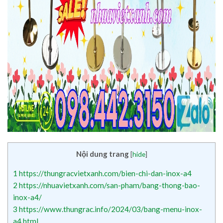
Nội dung trang
[
hide
]
1
https://thungracvietxanh.com/bien-chi-dan-inox-a4
2
https://nhuavietxanh.com/san-pham/bang-thong-bao-
inox-a4/
3
https://www.thungrac.info/2024/03/bang-menu-inox-
a4.html