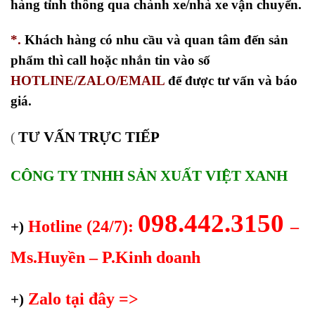
hàng tỉnh thông qua chành xe/nhà xe vận chuyển.
*.
Khách hàng có nhu cầu và quan tâm đến sản
phẩm thì call hoặc nhắn tin vào số
HOTLINE/ZALO/EMAIL
để được tư vấn và báo
giá.
TƯ VẤN TRỰC TIẾP
(
CÔNG TY TNHH SẢN XUẤT VIỆT XANH
098.442.3150
Hotline (24/7):
–
+)
Ms.Huyền – P.Kinh doanh
Zalo tại đây =>
+)