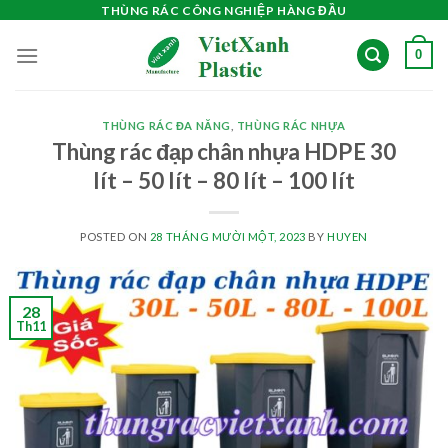
Skip
THÙNG RÁC CÔNG NGHIỆP HÀNG ĐẦU
to
0
content
THÙNG RÁC ĐA NĂNG
,
THÙNG RÁC NHỰA
Thùng rác đạp chân nhựa HDPE 30
lít – 50 lít – 80 lít – 100 lít
POSTED ON
28 THÁNG MƯỜI MỘT, 2023
BY
HUYEN
28
Th11