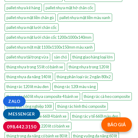
pallet nhựa kê hàng
pallet nhựa mặt hở chân cốc
pallet nhựa mặt liền chân gù
pallet nhựa mặt liền màu xanh
pallet nhựa mặt lưới chân cốc
pallet nhựa mặt lưới chân cốc 1200x1000x140mm
pallet nhựa một mặt 1100x1100x150mm màu xanh
pallet nhựa tải trọng vừa
sàn chó
thùng giao hàng loại lớn
thùng nhựa trong 55 lít có bánh xe
thùng nhựa trong 120 lít
thùng nhựa đa năng 140 lít
thùng phân loại rác 2 ngăn 80lx2
thùng rác 120 lít màu đen
thùng rác 120l màu vàng
thùng rác 660 lít nhựa composite 4 bánh xe
thùng rác cà heo composite
ZALO
thùng rác công nghiệp 100l
thùng rác hình thú composite
MESSENGER
thùng rác nhựa hdpe 660l 4 bánh xe
thùng rác y tế 660l màu đen
BÁO GIÁ
thùng trong đa năng 220 lít có bánh xe
098.442.3150
thùng trong đa năng có bánh xe 80 lít
thùng vuông đa năng 60 lít