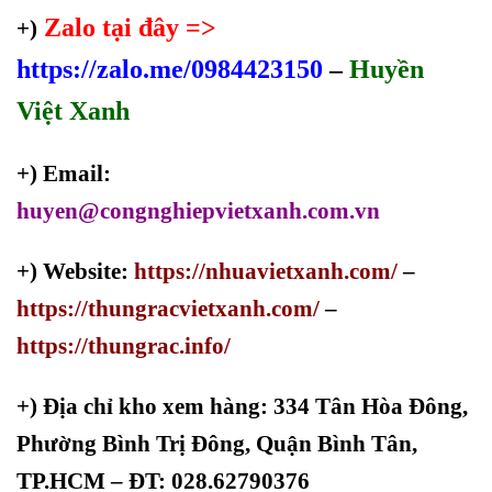
Zalo tại đây =>
+)
https://zalo.me/0984423150
–
Huyền
Việt Xanh
+) Email:
huyen@congnghiepvietxanh.com.vn
+) Website:
https://nhuavietxanh.com/
–
https://thungracvietxanh.com/
–
https://thungrac.info/
+)
Địa chỉ kho xem hàng: 334 Tân Hòa Đông,
Phường Bình Trị Đông, Quận Bình Tân,
TP.HCM – ĐT: 028.62790376