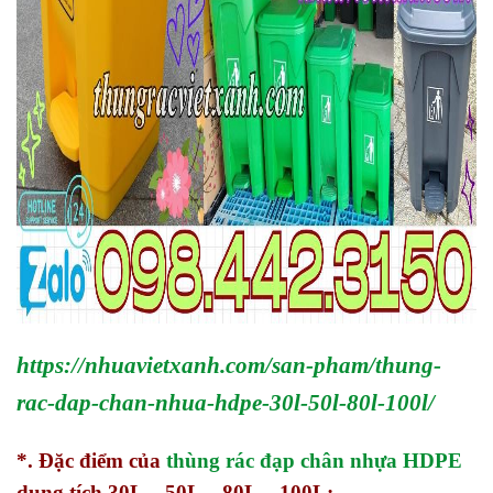
https://nhuavietxanh.com/san-pham/thung-
rac-dap-chan-nhua-hdpe-30l-50l-80l-100l/
*. Đặc điểm của
thùng rác đạp chân nhựa HDPE
dung tích 30L – 50L – 80L – 100L: