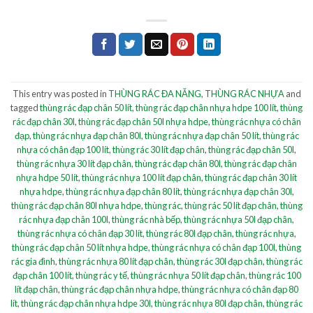
This entry was posted in
THÙNG RÁC ĐA NĂNG
,
THÙNG RÁC NHỰA
and
tagged
thùng rác đạp chân 50 lít
,
thùng rác đạp chân nhựa hdpe 100 lít
,
thùng
rác đạp chân 30l
,
thùng rác đạp chân 50l nhựa hdpe
,
thùng rác nhựa có chân
đạp
,
thùng rác nhựa đạp chân 80l
,
thùng rác nhựa đạp chân 50 lít
,
thùng rác
nhựa có chân đạp 100 lít
,
thùng rác 30 lít đạp chân
,
thùng rác đạp chân 50l
,
thùng rác nhựa 30 lít đạp chân
,
thùng rác đạp chân 80l
,
thùng rác đạp chân
nhựa hdpe 50 lít
,
thùng rác nhựa 100 lít đạp chân
,
thùng rác đạp chân 30 lít
nhựa hdpe
,
thùng rác nhựa đạp chân 80 lít
,
thùng rác nhựa đạp chân 30l
,
thùng rác đạp chân 80l nhựa hdpe
,
thùng rác
,
thùng rác 50 lít đạp chân
,
thùng
rác nhựa đạp chân 100l
,
thùng rác nhà bếp
,
thùng rác nhựa 50l đạp chân
,
thùng rác nhựa có chân đạp 30 lít
,
thùng rác 80l đạp chân
,
thùng rác nhựa
,
thùng rác đạp chân 50 lít nhựa hdpe
,
thùng rác nhựa có chân đạp 100l
,
thùng
rác gia đình
,
thùng rác nhựa 80 lít đạp chân
,
thùng rác 30l đạp chân
,
thùng rác
đạp chân 100 lít
,
thùng rác y tế
,
thùng rác nhựa 50 lít đạp chân
,
thùng rác 100
lít đạp chân
,
thùng rác đạp chân nhựa hdpe
,
thùng rác nhựa có chân đạp 80
lít
,
thùng rác đạp chân nhựa hdpe 30l
,
thùng rác nhựa 80l đạp chân
,
thùng rác