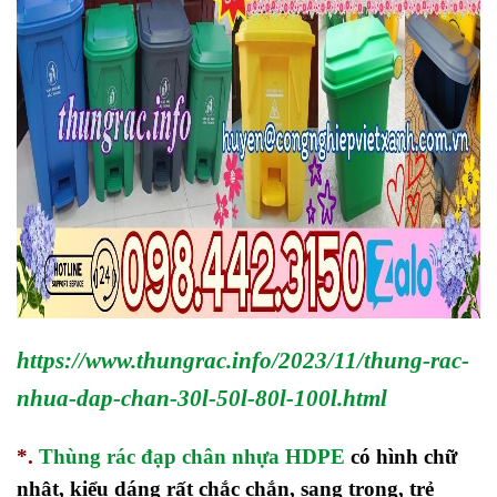
https://www.thungrac.info/2023/11/thung-rac-
nhua-dap-chan-30l-50l-80l-100l.html
*.
Thùng rác đạp chân nhựa HDPE
có hình chữ
nhật, kiểu dáng rất chắc chắn, sang trọng, trẻ