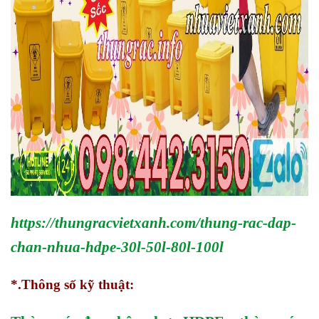
https://thungracvietxanh.com/thung-rac-dap-
chan-nhua-hdpe-30l-50l-80l-100l
*.Thông số kỹ thuật: