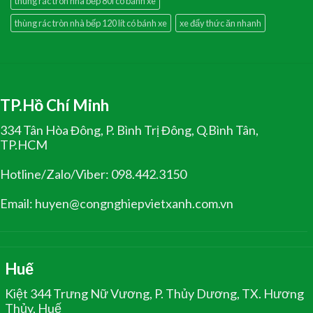
thùng rác tròn nhà bếp 80l có bánh xe
thùng rác tròn nhà bếp 120 lít có bánh xe
xe đẩy thức ăn nhanh
TP.Hồ Chí Minh
334 Tân Hòa Đông, P. Bình Trị Đông, Q.Bình Tân,
TP.HCM
Hotline/Zalo/Viber: 098.442.3150
Email: huyen@congnghiepvietxanh.com.vn
Huế
Kiệt 344 Trưng Nữ Vương, P. Thủy Dương, TX. Hương
Thủy, Huế