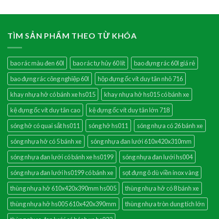
TÌM SẢN PHẨM THEO TỪ KHÓA
bao rác màu đen 60l
bao rác tự hủy 60 lít
bao đựng rác 60l giá rẻ
bao đựng rác công nghiệp 60l
hộp đựng ốc vít duy tân nhỏ 716
khay nhựa hở có bánh xe hs015
khay nhựa hở hs015 có bánh xe
kệ đựng ốc vít duy tân cao
kệ đựng ốc vít duy tân lớn 718
sóng hở có quai sắt hs011
sóng hở hs011
sóng nhựa có 26 bánh xe
sóng nhựa hở có 5 bánh xe
sóng nhựa đan lưới 610x420x310mm
sóng nhựa đan lưới có bánh xe hs0199
sóng nhựa đan lưới hs004
sóng nhựa đan lưới hs0199 có bánh xe
sọt đựng ô dù viền inox vàng
thùng nhựa hở 610x420x390mm hs005
thùng nhựa hở có 8 bánh xe
thùng nhựa hở hs005 610x420x390mm
thùng nhựa tròn dung tích lớn