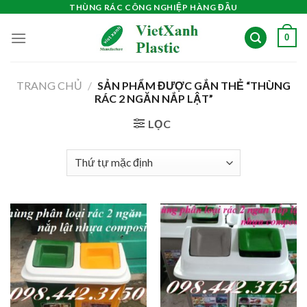
Skip
THÙNG RÁC CÔNG NGHIỆP HÀNG ĐẦU
to
0
content
TRANG CHỦ
/
SẢN PHẨM ĐƯỢC GẮN THẺ “THÙNG
RÁC 2 NGĂN NẮP LẬT”
LỌC