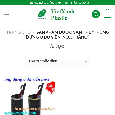
Skip
THÙNG RÁC CÔNG NGHIỆP HÀNG ĐẦU
to
0
content
TRANG CHỦ
/
SẢN PHẨM ĐƯỢC GẮN THẺ “THÙNG
ĐỰNG Ô DÙ VIỀN INOX TRẮNG”
LỌC