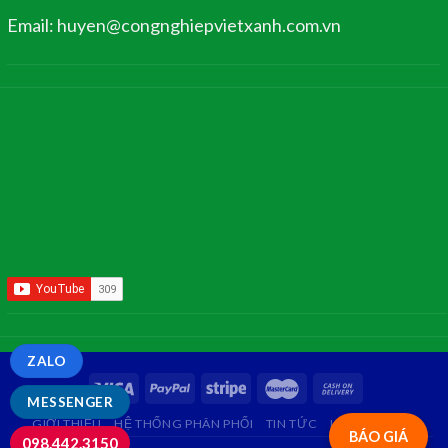
Email: huyen@congnghiepvietxanh.com.vn
ZALO
MESSENGER
GIỚI THIỆU
HỆ THỐNG PHÂN PHỐI
TIN TỨC
LIÊN HỆ
FAQ
BÁO GIÁ
098.442.3150