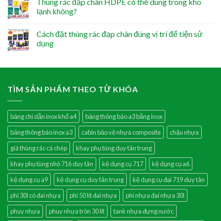
Thùng rác đạp chân HDPE có thể dùng trong kho
lạnh không?
Cách đặt thùng rác đạp chân đúng vị trí để tiện sử
dụng
TÌM SẢN PHẨM THEO TỪ KHÓA
bảng chỉ dẫn inox khổ a4
bảng thông báo a3 bằng inox
bảng thông báo inox a3
cabin bảo vệ nhựa composite
chậu nhựa
giá thùng rác cá chép
khay phụ tùng duy tân trung
khay phụ tùng nhỏ 716 duy tân
kệ dụng cụ 717
kệ dụng cụ a6
kệ dụng cụ a9
kệ dụng cụ duy tân trung
kệ dụng cụ đại 719 duy tân
phi 30l có đai nhựa
phi 50 lít đai nhựa
phi nhựa đai nhựa 30l
phuy nhựa
phuy nhựa tròn 30 lít
tank nhựa đựng nước