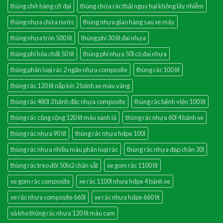
thùng chở hàng cỡ đại
thùng chứa rác thải nguy hại không lây nhiễm
thùng nhựa chứa nước
thùng nhựa giao hàng sau xe máy
thùng nhựa tròn 500 lít
thùng phi 30 lít đai nhựa
thùng phi hóa chất 50 lít
thùng phi nhựa 50l có đai nhựa
thùng phân loại rác 2 ngăn nhựa composite
thùng rác 100 lít
thùng rác 120 lít nắp kín 2 bánh xe màu vàng
thùng rác 480l 3 bánh đặc nhựa composite
thùng rác bệnh viện 100 lít
thùng rác công cộng 120 lít màu xanh lá
thùng rác nhựa 60l 4 bánh xe
thùng rác nhựa 90 lít
thùng rác nhựa hdpe 100l
thùng rác nhựa nhiều màu phân loại rác
thùng rác nhựa đạp chân 30l
thùng rác treo đôi 50lx2 chân sắt
xe gom rác 1100 lít
xe gom rác composite
xe rác 1100l nhựa hdpe 4 bánh xe
xe rác nhựa composite 660l
xe rác nhựa hdpe 660 lít
xả kho thùng rác nhựa 120 lít màu cam