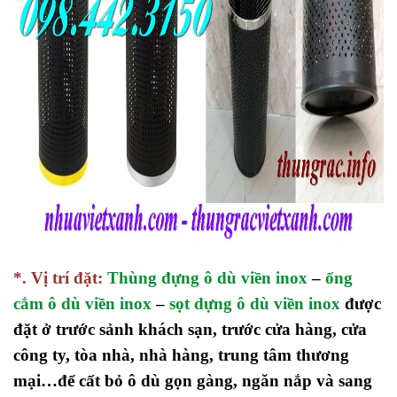
*.
Vị trí đặt:
Thùng đựng ô dù viền inox
–
ống
cắm ô dù viền inox
–
sọt dựng ô dù viền inox
được
đặt ở trước sảnh khách sạn, trước cửa hàng, cửa
công ty
, tòa nhà, nhà hàng, trung tâm thương
mại…
để cất bỏ
ô
dù gọn gàng, ngăn nắp và sang