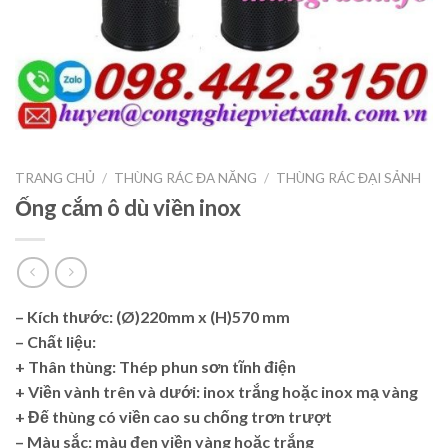
TRANG CHỦ
/
THÙNG RÁC ĐA NĂNG
/
THÙNG RÁC ĐẠI SẢNH
Ống cắm ô dù viền inox
– Kích thước: (Ø)220mm x (H)570 mm
– Chất liệu:
+ Thân thùng: Thép phun sơn tĩnh điện
+ Viền vành trên và dưới: inox trắng hoặc inox mạ vàng
+ Đế thùng có viền cao su chống trơn trượt
– Màu sắc: màu đen
viền vàng hoặc trắng