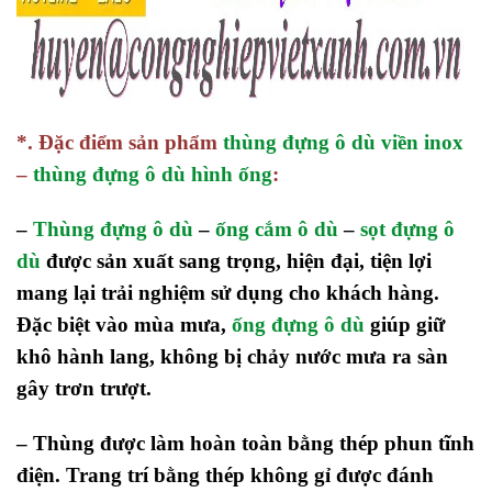
*.
Đặc điểm sản phẩm
thùng đựng ô dù viền inox
–
thùng đựng ô dù hình ống
:
–
Thùng đựng ô dù
–
ống cắm ô dù
–
sọt đựng ô
dù
được sản xuất sang trọng,
hiện đại, tiệ
n
lợi
mang lại trải nghiệm sử dụng cho khách hàng
.
Đ
ặc biệt vào mùa mưa,
ống đựng ô dù
giúp giữ
khô hành lang, không bị chảy nước mưa ra sàn
gây trơn trượt
.
–
Thùng được làm hoàn toàn bằng thép phun tĩnh
điện. Trang trí bằng thép không gỉ được đánh