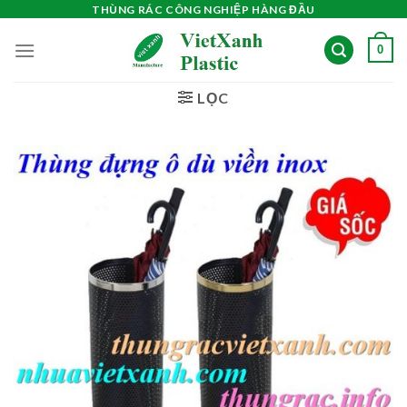
Skip
THÙNG RÁC CÔNG NGHIỆP HÀNG ĐẦU
to
0
content
LỌC