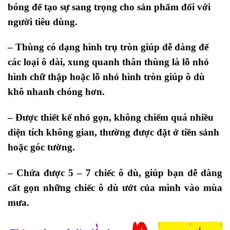
bóng để tạo sự sang trọng cho sản phẩm đối với
người tiêu dùng
.
– Thùng có dạng hình trụ tròn
giúp dễ dàng để
các loại ô dài
,
xung quanh
thân thùng
là lỗ nhỏ
hình chữ thập hoặc lỗ nhỏ hình tròn giúp ô
dù
khô nhanh chóng hơn
.
– Được thiết kế
nhỏ gọn, không chiếm quá nhiều
diện tích không gian, thường được đặt ở tiền sảnh
hoặc góc tường.
– C
hứa được 5 – 7 c
hiếc
ô
dù
, giúp bạn dễ dàng
cất gọn những
chiếc
ô
dù
ướt của mình vào mùa
mưa.