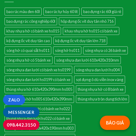
bao rác màu đen 60l
bao rác tự hủy 60 lít
bao đựng rác 60l giá rẻ
bao đựng rác công nghiệp 60l
hộp đựng ốc vít duy tân nhỏ 716
khay nhựa hở có bánh xe hs015
khay nhựa hở hs015 có bánh xe
kệ đựng ốc vít duy tân cao
kệ đựng ốc vít duy tân lớn 718
sóng hở có quai sắt hs011
sóng hở hs011
sóng nhựa có 26 bánh xe
sóng nhựa hở có 5 bánh xe
sóng nhựa đan lưới 610x420x310mm
sóng nhựa đan lưới có bánh xe hs0199
sóng nhựa đan lưới hs004
sóng nhựa đan lưới hs0199 có bánh xe
sọt đựng ô dù viền inox vàng
thùng nhựa hở 610x420x390mm hs005
thùng nhựa hở có 8 bánh xe
thùng nhựa hở hs005 610x420x390mm
thùng nhựa tròn dung tích lớn
ZALO
thùng nhựa đan lưới có bánh xe hs022
MESSENGER
thùng nhựa đan lưới hs022 có bánh xe
BÁO GIÁ
098.442.3150
thùng nhựa đặc 610x420x190mm hs003