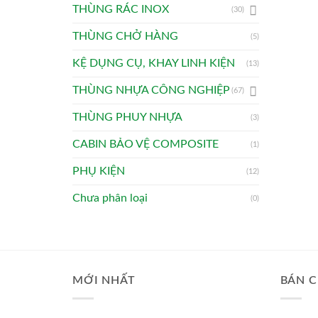
THÙNG RÁC INOX
(30)
THÙNG CHỞ HÀNG
(5)
KỆ DỤNG CỤ, KHAY LINH KIỆN
(13)
THÙNG NHỰA CÔNG NGHIỆP
(67)
THÙNG PHUY NHỰA
(3)
CABIN BẢO VỆ COMPOSITE
(1)
PHỤ KIỆN
(12)
Chưa phân loại
(0)
MỚI NHẤT
BÁN C