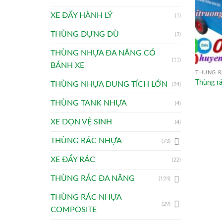
XE ĐẨY HÀNH LÝ
(1)
THÙNG ĐỰNG DÙ
(2)
THÙNG NHỰA ĐA NĂNG CÓ
(11)
BÁNH XE
THÙNG R
Thùng rá
THÙNG NHỰA DUNG TÍCH LỚN
(24)
THÙNG TANK NHỰA
(4)
XE DỌN VỆ SINH
(4)
THÙNG RÁC NHỰA
(73)
XE ĐẨY RÁC
(22)
THÙNG RÁC ĐA NĂNG
(124)
THÙNG RÁC NHỰA
(29)
COMPOSITE