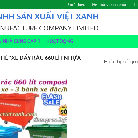
Giới thiệu
Hệ thống phân phối
Ti
NHH SẢN XUẤT VIỆT XANH
ANUFACTURE COMPANY LIMITED
N NHÀ CUNG CẤP
HOẠT ĐỘNG
Ẻ “XE ĐẨY RÁC 660 LÍT NHỰA
Hiển thị kết qu