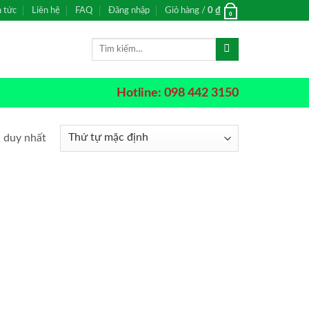
n tức
Liên hệ
FAQ
Đăng nhập
Giỏ hàng /
0
₫
0
Tìm
kiếm:
Hotline: 098 442 3150
ả duy nhất