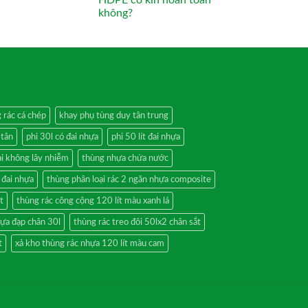
HDPE có kín hoàn toàn
không?
g rác cá chép
khay phụ tùng duy tân trung
 tân
phi 30l có đai nhựa
phi 50 lít đai nhựa
ại không lây nhiễm
thùng nhựa chứa nước
 đai nhựa
thùng phân loại rác 2 ngăn nhựa composite
t
thùng rác công cộng 120 lít màu xanh lá
hựa đạp chân 30l
thùng rác treo đôi 50lx2 chân sắt
t
xả kho thùng rác nhựa 120 lít màu cam