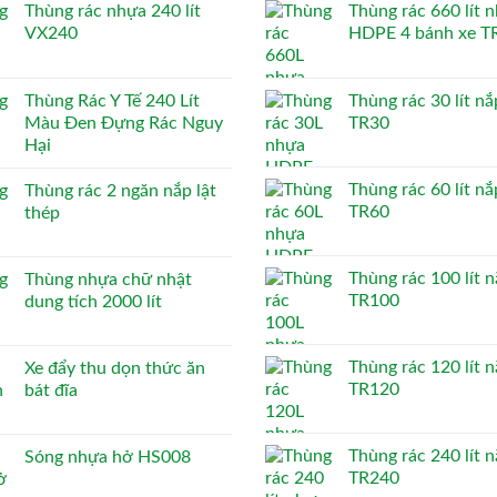
Thùng rác nhựa 240 lít
Thùng rác 660 lít 
VX240
HDPE 4 bánh xe T
Thùng Rác Y Tế 240 Lít
Thùng rác 30 lít nắ
Màu Đen Đựng Rác Nguy
TR30
Hại
Thùng rác 60 lít nắ
Thùng rác 2 ngăn nắp lật
TR60
thép
Thùng rác 100 lít n
Thùng nhựa chữ nhật
TR100
dung tích 2000 lít
Thùng rác 120 lít n
Xe đẩy thu dọn thức ăn
TR120
bát đĩa
Thùng rác 240 lít n
Sóng nhựa hở HS008
TR240