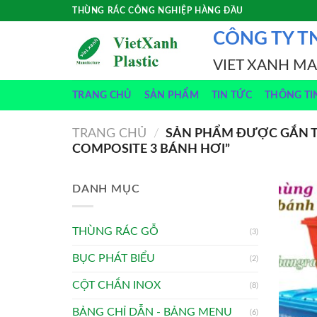
Skip
THÙNG RÁC CÔNG NGHIỆP HÀNG ĐẦU
to
CÔNG TY T
content
VIET XANH M
TRANG CHỦ
SẢN PHẨM
TIN TỨC
THÔNG TI
TRANG CHỦ
/
SẢN PHẨM ĐƯỢC GẮN TH
COMPOSITE 3 BÁNH HƠI”
DANH MỤC
THÙNG RÁC GỖ
(3)
BỤC PHÁT BIỂU
(2)
CỘT CHẮN INOX
(8)
BẢNG CHỈ DẪN - BẢNG MENU
(6)