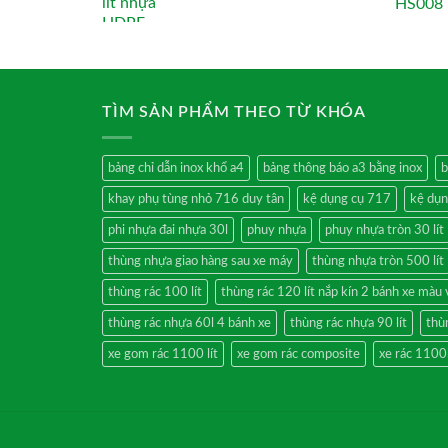
TÌM SẢN PHẨM THEO TỪ KHÓA
bảng chỉ dẫn inox khổ a4
bảng thông báo a3 bằng inox
b
khay phụ tùng nhỏ 716 duy tân
kệ dụng cụ 717
kệ dụn
phi nhựa đai nhựa 30l
phuy nhựa
phuy nhựa tròn 30 lít
thùng nhựa giao hàng sau xe máy
thùng nhựa tròn 500 lít
thùng rác 100 lít
thùng rác 120 lít nắp kín 2 bánh xe màu
thùng rác nhựa 60l 4 bánh xe
thùng rác nhựa 90 lít
thù
xe gom rác 1100 lít
xe gom rác composite
xe rác 1100