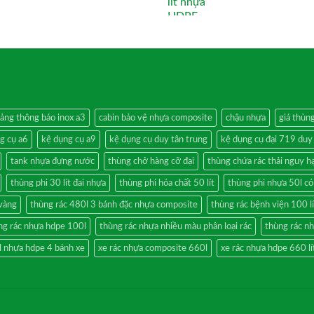
ảng thông báo inox a3
cabin bảo vệ nhựa composite
chậu nhựa
giá thùn
g cụ a6
kệ dụng cụ a9
kệ dụng cụ duy tân trung
kệ dụng cụ đại 719 duy
tank nhựa đựng nước
thùng chở hàng cỡ đại
thùng chứa rác thải nguy h
thùng phi 30 lít đai nhựa
thùng phi hóa chất 50 lít
thùng phi nhựa 50l có
 vàng
thùng rác 480l 3 bánh đặc nhựa composite
thùng rác bệnh viện 100 lí
ng rác nhựa hdpe 100l
thùng rác nhựa nhiều màu phân loại rác
thùng rác n
l nhựa hdpe 4 bánh xe
xe rác nhựa composite 660l
xe rác nhựa hdpe 660 lí