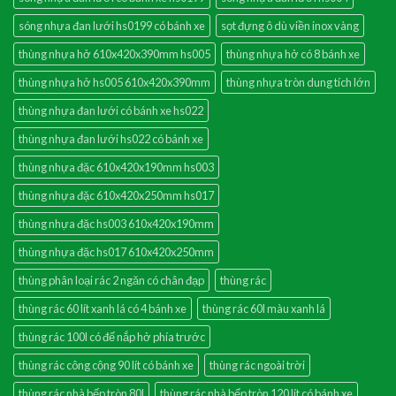
sóng nhựa đan lưới hs0199 có bánh xe
sọt đựng ô dù viền inox vàng
thùng nhựa hở 610x420x390mm hs005
thùng nhựa hở có 8 bánh xe
thùng nhựa hở hs005 610x420x390mm
thùng nhựa tròn dung tích lớn
thùng nhựa đan lưới có bánh xe hs022
thùng nhựa đan lưới hs022 có bánh xe
thùng nhựa đặc 610x420x190mm hs003
thùng nhựa đặc 610x420x250mm hs017
thùng nhựa đặc hs003 610x420x190mm
thùng nhựa đặc hs017 610x420x250mm
thùng phân loại rác 2 ngăn có chân đạp
thùng rác
thùng rác 60 lít xanh lá có 4 bánh xe
thùng rác 60l màu xanh lá
thùng rác 100l có đế nắp hở phía trước
thùng rác công cộng 90 lít có bánh xe
thùng rác ngoài trời
thùng rác nhà bếp tròn 80l
thùng rác nhà bếp tròn 120 lít có bánh xe