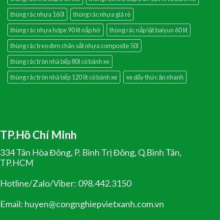
thùng rác nhựa 160l
thùng rác nhựa giá rẻ
thùng rác nhựa hdpe 90 lít nắp hở
thùng rác nắp lật baiyun 60 lít
thùng rác treo đơn chân sắt nhựa composite 50l
thùng rác tròn nhà bếp 80l có bánh xe
thùng rác tròn nhà bếp 120 lít có bánh xe
xe đẩy thức ăn nhanh
TP.Hồ Chí Minh
334 Tân Hòa Đông, P. Bình Trị Đông, Q.Bình Tân,
TP.HCM
Hotline/Zalo/Viber: 098.442.3150
Email: huyen@congnghiepvietxanh.com.vn