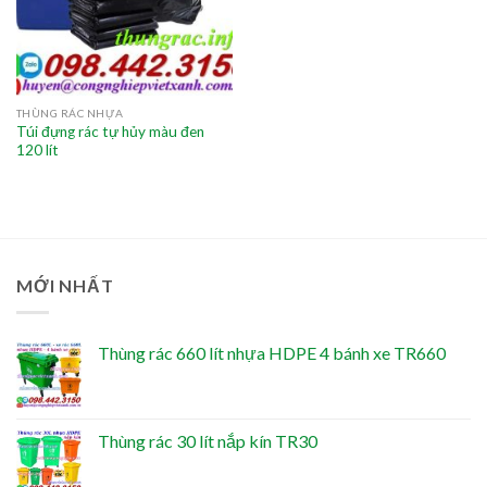
THÙNG RÁC NHỰA
Túi đựng rác tự hủy màu đen
120 lít
MỚI NHẤT
Thùng rác 660 lít nhựa HDPE 4 bánh xe TR660
Thùng rác 30 lít nắp kín TR30