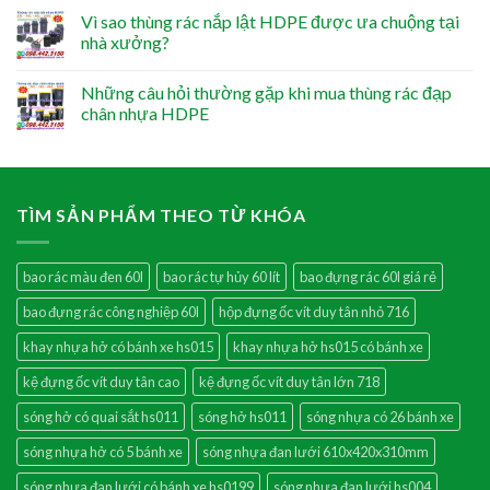
Vì sao thùng rác nắp lật HDPE được ưa chuộng tại
nhà xưởng?
Những câu hỏi thường gặp khi mua thùng rác đạp
chân nhựa HDPE
TÌM SẢN PHẨM THEO TỪ KHÓA
bao rác màu đen 60l
bao rác tự hủy 60 lít
bao đựng rác 60l giá rẻ
bao đựng rác công nghiệp 60l
hộp đựng ốc vít duy tân nhỏ 716
khay nhựa hở có bánh xe hs015
khay nhựa hở hs015 có bánh xe
kệ đựng ốc vít duy tân cao
kệ đựng ốc vít duy tân lớn 718
sóng hở có quai sắt hs011
sóng hở hs011
sóng nhựa có 26 bánh xe
sóng nhựa hở có 5 bánh xe
sóng nhựa đan lưới 610x420x310mm
sóng nhựa đan lưới có bánh xe hs0199
sóng nhựa đan lưới hs004