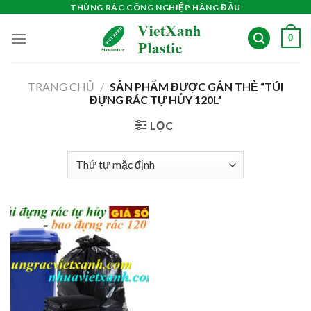
Skip
THÙNG RÁC CÔNG NGHIỆP HÀNG ĐẦU
to
0
content
TRANG CHỦ
/
SẢN PHẨM ĐƯỢC GẮN THẺ “TÚI
ĐỰNG RÁC TỰ HỦY 120L”
LỌC