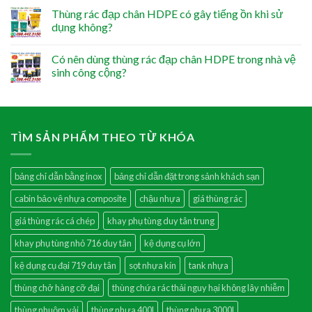
Thùng rác đạp chân HDPE có gây tiếng ồn khi sử
dụng không?
Có nên dùng thùng rác đạp chân HDPE trong nhà vệ
sinh công cộng?
TÌM SẢN PHẨM THEO TỪ KHÓA
bảng chỉ dẫn bằng inox
bảng chỉ dẫn đặt trong sảnh khách sạn
cabin bảo vệ nhựa composite
chậu nhựa
giá thùng rác
giá thùng rác cá chép
khay phụ tùng duy tân trung
khay phụ tùng nhỏ 716 duy tân
kệ dụng cụ lớn
kệ dụng cụ đại 719 duy tân
sọt nhựa kín
tank nhựa
thùng chở hàng cỡ đại
thùng chứa rác thải nguy hại không lây nhiễm
thùng nhuộm vải
thùng nhựa 400l
thùng nhựa 3000l