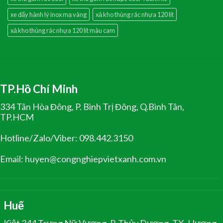
xe đẩy hành lý inox mạ vàng
xả kho thùng rác nhựa 120 lít
xả kho thùng rác nhựa 120 lít màu cam
TP.Hồ Chí Minh
334 Tân Hòa Đông, P. Bình Trị Đông, Q.Bình Tân,
TP.HCM
Hotline/Zalo/Viber: 098.442.3150
Email: huyen@congnghiepvietxanh.com.vn
Huế
Kiệt 344 Trưng Nữ Vương, P. Thủy Dương, TX. Hương