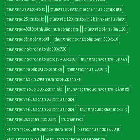
thùng nhựa gập xếp 1t
thùng rác 3 ngăn mái che nhựa composite
thùng rác 25 lít nắp lật
thùng rác 120 lít nắp kín 2 bánh xe màu vàng
thùng rác 480l 3 bánh đặc nhựa composite
thùng rác bệnh viện 120l
thùng rác công cộng 660l
thùng rác inox nắp bập bênh 300x610
thùng rác inox tròn nắp lật 380x730
thùng rác inox tròn nắp lật xoay 480x830
thùng rác ngoài trời 3 ngăn
thùng rác nhà bếp 80l có bánh xe
thùng rác nhựa 1000 lít
thùng rác nắp kín 240l nhựa hdpe 2 bánh xe
thùng rác treo đôi 50lx2 chân sắt
thùng rác treo đôi ngoài trời bằng gỗ
thùng rác y tế đạp chân 30 lít nhựa hdpe
thùng rác y tế đạp chân 68 lít nhựa hdpe
thùng rác đạp chân inox 5 lít
thùng rác đạp chân inox 30 lít
trụ chắn inox
xe gom rác 660 lít 4 bánh xe nhựa hdpe
xe rác nhựa hdpe 660 lít
xe thu gom rác 660l
xe thu gom rác hdpe 660l 4 bánh xe