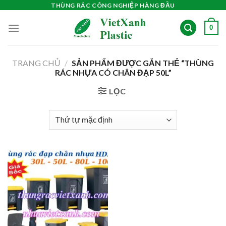
Skip
THÙNG RÁC CÔNG NGHIỆP HÀNG ĐẦU
to
0
content
TRANG CHỦ
/
SẢN PHẨM ĐƯỢC GẮN THẺ “THÙNG
RÁC NHỰA CÓ CHÂN ĐẠP 50L”
LỌC